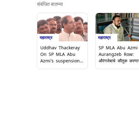
संबंधित बातम्या
महाराष्ट्र
महाराष्ट्र
Uddhav Thackeray
SP MLA Abu Azmi
On SP MLA Abu
Aurangzeb Row:
Azmi's suspension:
औरंगजेबाचे कौतुक करणाऱ्
'निलंबन कायमचं व्हायला
विधानाबद्दल अबू आझमींवर
हवं' अबू आजमींच्या
कारवाई; संपूर्ण अर्थसंकल्
निलंबनावर उद्धव ठाकरे
अधिवेशनातून निलंबित
यांचं वक्तव्य