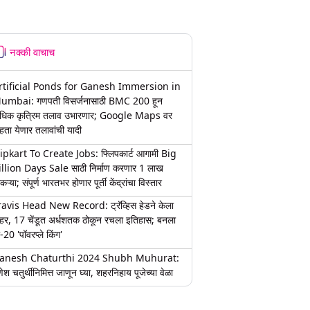
नक्की वाचाच
rtificial Ponds for Ganesh Immersion in
umbai: गणपती विसर्जनासाठी BMC 200 हून
धिक कृत्रिम तलाव उभारणार; Google Maps वर
हता येणार तलावांची यादी
lipkart To Create Jobs: फ्लिपकार्ट आगामी Big
illion Days Sale साठी निर्माण करणार 1 लाख
कऱ्या; संपूर्ण भारतभर होणार पूर्ती केंद्रांचा विस्तार
ravis Head New Record: ट्रॅव्हिस हेडने केला
हर, 17 चेंडूत अर्धशतक ठोकून रचला इतिहास; बनला
-20 'पॉवरप्ले किंग'
anesh Chaturthi 2024 Shubh Muhurat:
ेश चतुर्थीनिमित्त जाणून घ्या, शहरनिहाय पूजेच्या वेळा