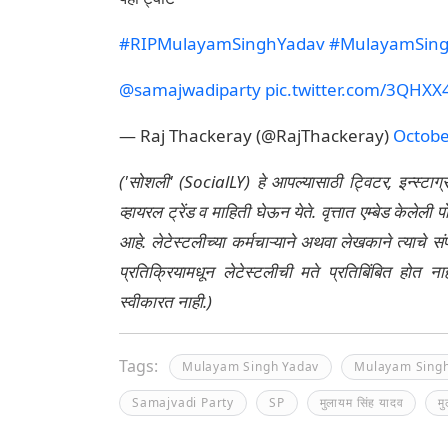
#RIPMulayamSinghYadav
#MulayamSin
@samajwadiparty
pic.twitter.com/3QHX
— Raj Thackeray (@RajThackeray)
Octobe
('सोशली' (SocialLY) हे आपल्यासाठी ट्विटर, इन्स्टाग
व्हायरल ट्रेंड व माहिती घेऊन येते. वृत्तात एम्बेड केल
आहे. लेटेस्टलीच्या कर्मचाऱ्याने अथवा लेखकाने त्याचे स
प्रतिक्रियामधून लेटेस्टलीची मते प्रतिबिंबित होत 
स्वीकारत नाही.)
Tags:
Mulayam Singh Yadav
Mulayam Singh
Samajvadi Party
SP
मुलायम सिंह यादव
म