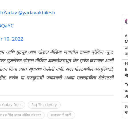
ghYadav
@yadavakhilesh
X4QaYC
A
r 10, 2022
M
अ
्राम आणि यूट्यूब अशा सोशल मीडिया जगातील ताज्या ब्रेकिंग न्यूज,
पा
ेली पोस्ट यूजर्सच्या सोशल मीडिया अकाऊंटमधून थेट एम्बेड करण्यात आली
F
ंपादन किंवा त्यात सुधारणा केलेली नाही. सदर पोस्टमधील वस्तुस्थिती,
B
नो
नाहीत. तसेच या मजकूराची जबाबदारी अथवा उत्तरदायीत्व लेटेस्टली
T
क
टी
 Yadav Dies
Raj Thackeray
G
गण
ुलायम सिंह यादव अंतिम संस्कार
समाजवादी पार्टी