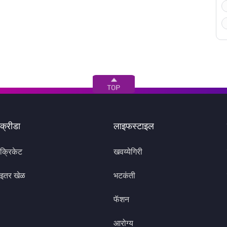
क्रीडा
लाइफस्टाइल
क्रिकेट
खवय्येगिरी
इतर खेळ
भटकंती
फॅशन
आरोग्य