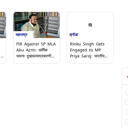
महाराष्ट्र
क्रीडा
FIR Against SP MLA
Rinku Singh Gets
Abu Azmi: धार्मिक
Engaged to MP
या
भावना दुखावल्याप्रकरणी
Priya Saroj: भारतीय
ठाण्यात सपा आमदार अबू
क्रिकेटर रिंकू सिंगचा झाला
पीय
आझमी यांच्याविरुद्ध गुन्हा
सपा खासदार प्रिया
दाखल; केली होती
सरोजशी साखरपुडा;
औरंगजेबाची स्तुती
लवकरच होणार लग्न