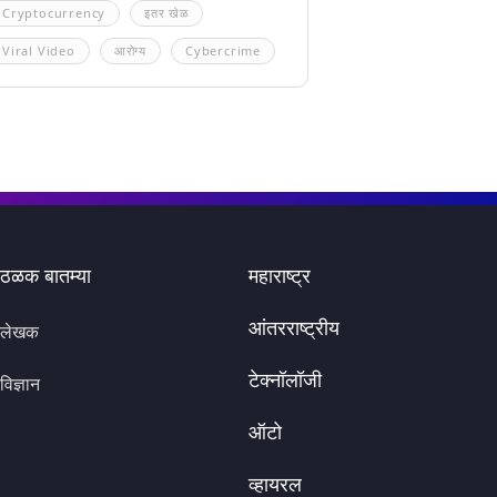
Cryptocurrency
इतर खेळ
Viral Video
आरोग्य
Cybercrime
ठळक बातम्या
महाराष्ट्र
आंतरराष्ट्रीय
लेखक
टेक्नॉलॉजी
विज्ञान
ऑटो
व्हायरल