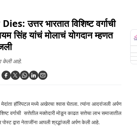
Viatina-19 गाय; ठरली
तरुणाला केली बेदम
जगातील सर्वात महागडी,
मारहाण; व्यक्तीचा मृत्यू, 5
h)
जाणून घ्या वैशिष्ठ्ये
जणांना अटक (Video)
 उत्तर भारतात विशिष्ट वर्गाची
लायम सिंह यांचं मोलाचं योगदान म्हणत
ंजली
ण केली आहे.
या मेदांता हॉस्पिटल मध्ये अखेरचा श्वास घेतला. त्यांना आदरांजली अर्पण
शिष्ट वर्गाची सत्तेतील मक्तेदारी मोडून काढत सत्तेचा लाभ समाजातील
पोस्ट द्वारा नेताजींना आपली श्रद्धांजली अर्पण केली आहे.