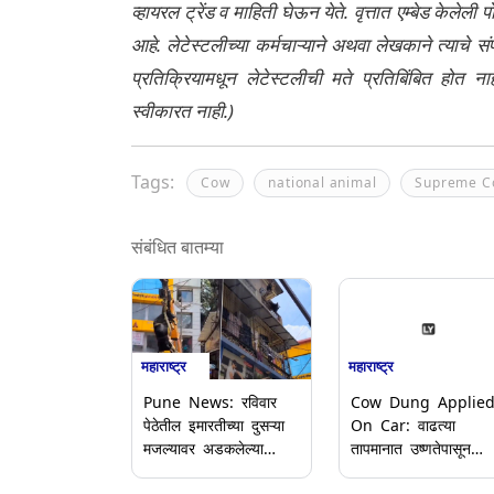
व्हायरल ट्रेंड व माहिती घेऊन येते. वृत्तात एम्बेड केल
आहे. लेटेस्टलीच्या कर्मचाऱ्याने अथवा लेखकाने त्याचे स
प्रतिक्रियामधून लेटेस्टलीची मते प्रतिबिंबित होत 
स्वीकारत नाही.)
Tags:
Cow
national animal
Supreme C
संबंधित बातम्या
महाराष्ट्र
महाराष्ट्र
Pune News: रविवार
Cow Dung Applie
पेठेतील इमारतीच्या दुसऱ्या
On Car: वाढत्या
मजल्यावर अडकलेल्या
तापमानात उष्णतेपासून
गायीची क्रेनच्या मदतीने
वाचण्यासाठी कारला दिला