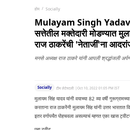
सुटका (Video)
शेणाचा लेप;
Pandharpur येथील
होम
Socially
व्हिडीओ व्हायरल (Watc
Mulayam Singh Yadav Dies:
सत्तेतील मक्तेदारी मोडण्यात मु
राज ठाकरेंची 'नेताजीं'ना आदरा
मनसे अध्यक्ष राज ठाकरे यांनी आपली श्रद्धांजली अर्प
Socially
टीम लेटेस्टली
|
Oct 10, 2022 01:05 PM IST
मुलायम सिंह यादव यांनी वयाच्या 82 व्या वर्षी गुरूग्रामच्
करताना राज ठाकरेंनी मुलायम सिंह यांनी उत्तर भारतात वि
इतर वर्गापर्यंत पोहचवला असल्याचं म्हणत एका खास ट्वीटर 
पहा ट्वीट