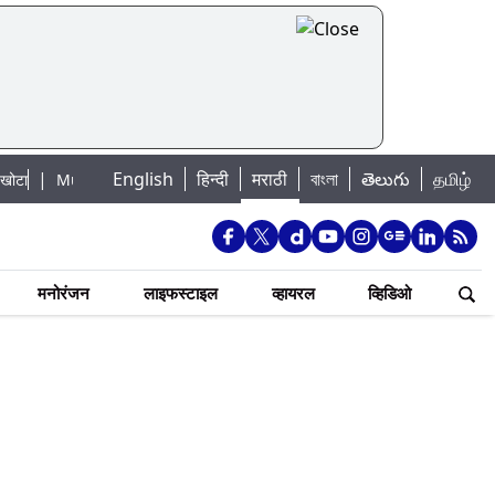
English
हिन्दी
मराठी
বাংলা
తెలుగు
தமிழ்
bai Lake Water Levels: मुंबई पाणीपुरवठा अपडेट: शहरातील 7 तलावांमधील जलसाठा 8
मनोरंजन
लाइफस्टाइल
व्हायरल
व्हिडिओ