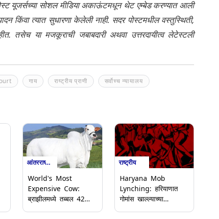
ेली पोस्ट यूजर्सच्या सोशल मीडिया अकाऊंटमधून थेट एम्बेड करण्यात आली
ंपादन किंवा त्यात सुधारणा केलेली नाही. सदर पोस्टमधील वस्तुस्थिती,
नाहीत. तसेच या मजकूराची जबाबदारी अथवा उत्तरदायीत्व लेटेस्टली
ourt
गाय
राष्ट्रीय प्राणी
सर्वोच्च न्यायालय
आंतरराष्ट्रीय
राष्ट्रीय
d
World's Most
Haryana Mob
Expensive Cow:
Lynching: हरियाणात
ब्राझीलमध्ये तब्बल 42
गोमांस खाल्ल्याच्या
कोटीला विकली गेली
संशयावरून गोरक्षकांनी