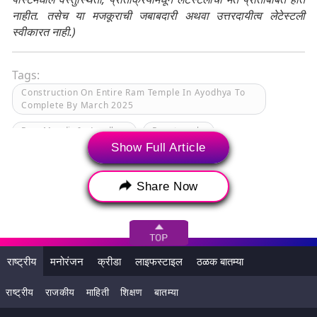
नाहीत. तसेच या मजकूराची जबाबदारी अथवा उत्तरदायीत्व लेटेस्टली
स्वीकारत नाही.)
Tags:
Construction On Entire Ram Temple In Ayodhya To
Complete By March 2025
Ram Mandir In Ayodhya
Ram temple
Show Full Article
Ram Temple Aarti
Ram temple Ayodhya
Share Now
राष्ट्रीय
मनोरंजन
क्रीडा
लाइफस्टाइल
ठळक बातम्या
राष्ट्रीय
राजकीय
माहिती
शिक्षण
बातम्या