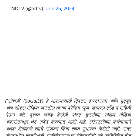
— NDTV (@ndtv)
June 26, 2024
('सोशली' (SocialLY) हे आपल्यासाठी ट्विटर, इन्स्टाग्राम आणि यूट्यूब
अशा सोशल मीडिया जगातील ताज्या ब्रेकिंग न्यूज, व्हायरल ट्रेंड व माहिती
घेऊन येते. वृत्तात एम्बेड केलेली पोस्ट यूजर्सच्या सोशल मीडिया
अकाऊंटमधून थेट एम्बेड करण्यात आली आहे. लेटेस्टलीच्या कर्मचाऱ्याने
अथवा लेखकाने त्याचे संपादन किंवा त्यात सुधारणा केलेली नाही. सदर
पोस्टमधील वस्तुस्थिती, प्रतिक्रियामधून लेटेस्टलीची मते प्रतिबिंबित होत