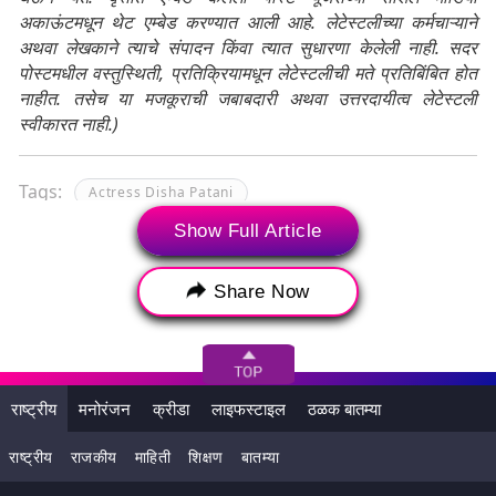
अकाऊंटमधून थेट एम्बेड करण्यात आली आहे. लेटेस्टलीच्या कर्मचाऱ्याने
अथवा लेखकाने त्याचे संपादन किंवा त्यात सुधारणा केलेली नाही. सदर
पोस्टमधील वस्तुस्थिती, प्रतिक्रियामधून लेटेस्टलीची मते प्रतिबिंबित होत
नाहीत. तसेच या मजकूराची जबाबदारी अथवा उत्तरदायीत्व लेटेस्टली
स्वीकारत नाही.)
Tags:
Actress Disha Patani
Show Full Article
siddharth malhotra
Yodha
yodha movie
Yodha Teaser
सिद्धार्थ मल्होत्रा
Share Now
राष्ट्रीय
मनोरंजन
क्रीडा
लाइफस्टाइल
ठळक बातम्या
राष्ट्रीय
राजकीय
माहिती
शिक्षण
बातम्या