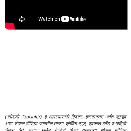
('सोशली' (SocialLY) हे आपल्यासाठी ट्विटर, इन्स्टाग्राम आणि यूट्यूब
अशा सोशल मीडिया जगातील ताज्या ब्रेकिंग न्यूज, व्हायरल ट्रेंड व माहिती
घेऊन येते. वृत्तात एम्बेड केलेली पोस्ट यूजर्सच्या सोशल मीडिया