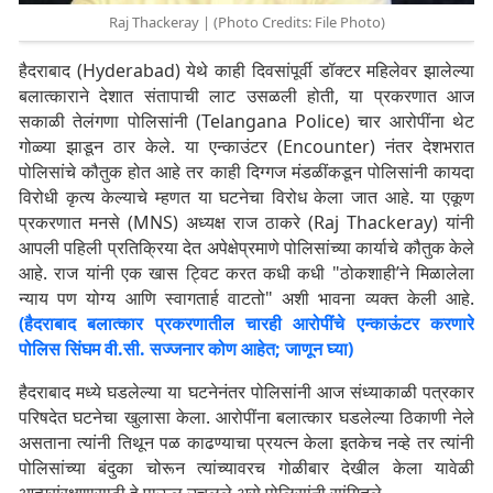
Raj Thackeray | (Photo Credits: File Photo)
हैदराबाद (Hyderabad) येथे काही दिवसांपूर्वी डॉक्टर महिलेवर झालेल्या
बलात्काराने देशात संतापाची लाट उसळली होती, या प्रकरणात आज
सकाळी तेलंगणा पोलिसांनी (Telangana Police) चार आरोपींना थेट
गोळ्या झाडून ठार केले. या एन्काउंटर (Encounter) नंतर देशभरात
पोलिसांचे कौतुक होत आहे तर काही दिग्गज मंडळींकडून पोलिसांनी कायदा
विरोधी कृत्य केल्याचे म्हणत या घटनेचा विरोध केला जात आहे. या एकूण
प्रकरणात मनसे (MNS) अध्यक्ष राज ठाकरे (Raj Thackeray) यांनी
आपली पहिली प्रतिक्रिया देत अपेक्षेप्रमाणे पोलिसांच्या कार्याचे कौतुक केले
आहे. राज यांनी एक खास ट्विट करत कधी कधी "ठोकशाही’ने मिळालेला
न्याय पण योग्य आणि स्वागतार्ह वाटतो" अशी भावना व्यक्त केली आहे.
(हैदराबाद बलात्कार प्रकरणातील चारही आरोपींचे एन्काऊंटर करणारे
पोलिस सिंघम वी.सी. सज्जनार कोण आहेत; जाणून घ्या)
हैदराबाद मध्ये घडलेल्या या घटनेनंतर पोलिसांनी आज संध्याकाळी पत्रकार
परिषदेत घटनेचा खुलासा केला. आरोपींना बलात्कार घडलेल्या ठिकाणी नेले
असताना त्यांनी तिथून पळ काढण्याचा प्रयत्न केला इतकेच नव्हे तर त्यांनी
पोलिसांच्या बंदुका चोरून त्यांच्यावरच गोळीबार देखील केला यावेळी