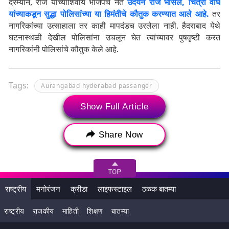
दरम्यान, राज यांच्याशिवाय भाजपचे नेते
उदयन राजे भोसले, चित्रा वाघ
यांच्याकडून सुद्धा पोलिसांच्या या हिमंतीचे कौतुक करण्यात आले आहे.
तर
नागरिकांच्या उत्साहाला तर काही मापदंडच उरलेला नाही. हैदराबाद येथे
घटनास्थळी देखील पोलिसांना उचलून घेत त्यांच्यावर पुषवृष्टी करत
नागरिकांनी पोलिसांचे कौतुक केले आहे.
Tags:
Aurangabad hyderabad passanger
Hyderabad Encounter
Hyderabad rape case
Show Full Article
MNS chief Raj Thackeray
Raj Thackeray
Share Now
एन्काउंटर
मनसे अध्यक्ष राज ठाकरे
हैदराबाद एन्काउंटर
हैदराबाद बलात्कार
राष्ट्रीय
मनोरंजन
क्रीडा
लाइफस्टाइल
ठळक बातम्या
राष्ट्रीय
राजकीय
माहिती
शिक्षण
बातम्या