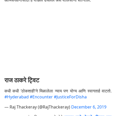
आत्मसंरक्षणासाठी हे पाऊल उचलले असे पोलिसांनी सांगितले.
राज ठाकरे ट्विट
कधी कधी ‘ठोकशाही’ने मिळालेला न्याय पण योग्य आणि स्वागतार्ह वाटतो.
#Hyderabad
#Encounter
#JusticeForDisha
— Raj Thackeray (@RajThackeray)
December 6, 2019