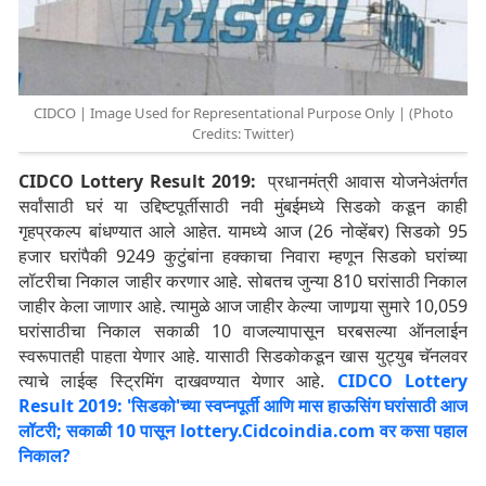
CIDCO | Image Used for Representational Purpose Only | (Photo
Credits: Twitter)
CIDCO Lottery Result 2019:
प्रधानमंत्री आवास योजनेअंतर्गत
सर्वांसाठी घरं या उद्दिष्टपूर्तीसाठी नवी मुंबईमध्ये सिडको कडून काही
गृहप्रकल्प बांधण्यात आले आहेत. यामध्ये आज (26 नोव्हेंबर) सिडको 95
हजार घरांपैकी 9249 कुटुंबांना हक्काचा निवारा म्हणून सिडको घरांच्या
लॉटरीचा निकाल जाहीर करणार आहे. सोबतच जुन्या 810 घरांसाठी निकाल
जाहीर केला जाणार आहे. त्यामुळे आज जाहीर केल्या जाणार्‍या सुमारे 10,059
घरांसाठीचा निकाल सकाळी 10 वाजल्यापासून घरबसल्या ऑनलाईन
स्वरूपातही पाहता येणार आहे. यासाठी सिडकोकडून खास युट्युब चॅनलवर
त्याचे लाईव्ह स्ट्रिमिंग दाखवण्यात येणार आहे.
CIDCO Lottery
Result 2019: 'सिडको'च्या स्वप्नपूर्ती आणि मास हाऊसिंग घरांसाठी आज
लॉटरी; सकाळी 10 पासून lottery.Cidcoindia.com वर कसा पहाल
निकाल?