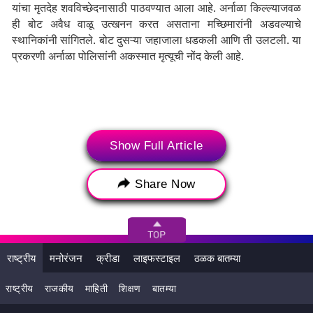
यांचा मृतदेह शवविच्छेदनासाठी पाठवण्यात आला आहे. अर्नाळा किल्ल्याजवळ
ही बोट अवैध वाळू उत्खनन करत असताना मच्छिमारांनी अडवल्याचे
स्थानिकांनी सांगितले. बोट दुसऱ्या जहाजाला धडकली आणि ती उलटली. या
प्रकरणी अर्नाळा पोलिसांनी अकस्मात मृत्यूची नोंद केली आहे.
Show Full Article
Share Now
राष्ट्रीय
मनोरंजन
क्रीडा
लाइफस्टाइल
ठळक बातम्या
राष्ट्रीय
राजकीय
माहिती
शिक्षण
बातम्या
Tags:
Boat capsizes in Arnala
crime news