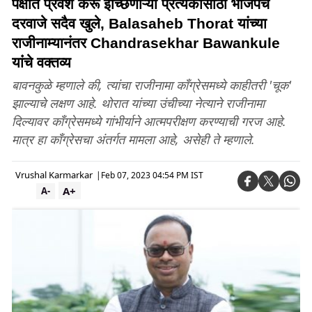
पक्षात प्रवेश करू इच्छिणाऱ्या प्रत्येकासाठी भाजपचे
दरवाजे सदैव खुले, Balasaheb Thorat यांच्या
राजीनाम्यानंतर Chandrasekhar Bawankule
यांंचे वक्तव्य
बावनकुळे म्हणाले की, त्यांचा राजीनामा काँग्रेसमध्ये काहीतरी 'चूक'
झाल्याचे लक्षण आहे. थोरात यांच्या उंचीच्या नेत्याने राजीनामा
दिल्यावर काँग्रेसमध्ये गांभीर्याने आत्मपरीक्षण करण्याची गरज आहे.
मात्र हा काँग्रेसचा अंतर्गत मामला आहे, असेही ते म्हणाले.
Vrushal Karmarkar
|
Feb 07, 2023 04:54 PM IST
A+
A-