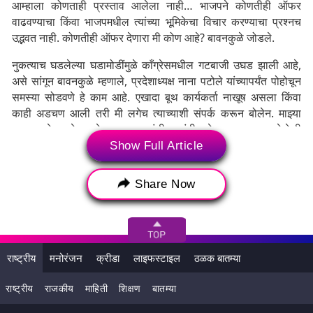
आम्हाला कोणताही प्रस्ताव आलेला नाही… भाजपने कोणतीही ऑफर
वाढवण्याचा किंवा भाजपमधील त्यांच्या भूमिकेचा विचार करण्याचा प्रश्नच
उद्भवत नाही. कोणतीही ऑफर देणारा मी कोण आहे? बावनकुळे जोडले.
नुकत्याच घडलेल्या घडामोडींमुळे काँग्रेसमधील गटबाजी उघड झाली आहे,
असे सांगून बावनकुळे म्हणाले, प्रदेशाध्यक्ष नाना पटोले यांच्यापर्यंत पोहोचून
समस्या सोडवणे हे काम आहे. एखादा बूथ कार्यकर्ता नाखूष असला किंवा
काही अडचण आली तरी मी लगेच त्याच्याशी संपर्क करून बोलेन. माझ्या
पक्षात असे घडले असते, तर एवढ्या उंचीचा बांधील नेता नाराज का आहे हे मी
आत्मपरीक्षण केले असते. पक्षाचे अपयश काय होते? ते कसे सोडवता येईल?
Show Full Article
हेही वाचा
Hillary Clinton Aurangabad Tour: अमेरिकेच्या
माजी परराष्ट्र मंत्री हिलरी क्लिंटन औरंगाबाद दौऱ्यावर, 'या' ठिकाणी देणार
Share Now
भेट
राष्ट्रीय
मनोरंजन
क्रीडा
लाइफस्टाइल
ठळक बातम्या
राष्ट्रीय
राजकीय
माहिती
शिक्षण
बातम्या