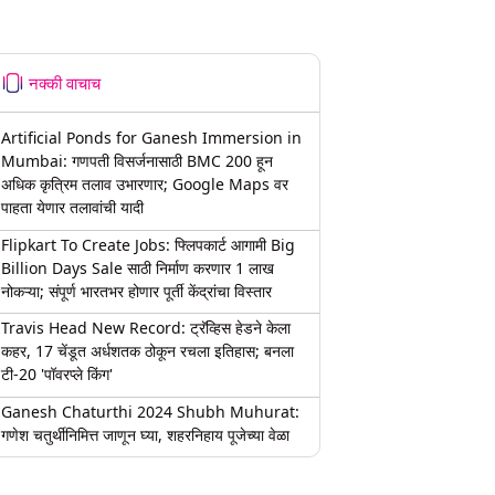
नक्की वाचाच
Artificial Ponds for Ganesh Immersion in
Mumbai: गणपती विसर्जनासाठी BMC 200 हून
अधिक कृत्रिम तलाव उभारणार; Google Maps वर
पाहता येणार तलावांची यादी
Flipkart To Create Jobs: फ्लिपकार्ट आगामी Big
Billion Days Sale साठी निर्माण करणार 1 लाख
नोकऱ्या; संपूर्ण भारतभर होणार पूर्ती केंद्रांचा विस्तार
Travis Head New Record: ट्रॅव्हिस हेडने केला
कहर, 17 चेंडूत अर्धशतक ठोकून रचला इतिहास; बनला
टी-20 'पॉवरप्ले किंग'
Ganesh Chaturthi 2024 Shubh Muhurat:
गणेश चतुर्थीनिमित्त जाणून घ्या, शहरनिहाय पूजेच्या वेळा