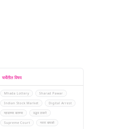
चर्चेतील विषय
Mhada Lottery
Sharad Pawar
Indian Stock Market
Digital Arrest
म्हाडाच्या बातम्या
उद्धव ठाकरे
Supreme Court
नवरा बायको