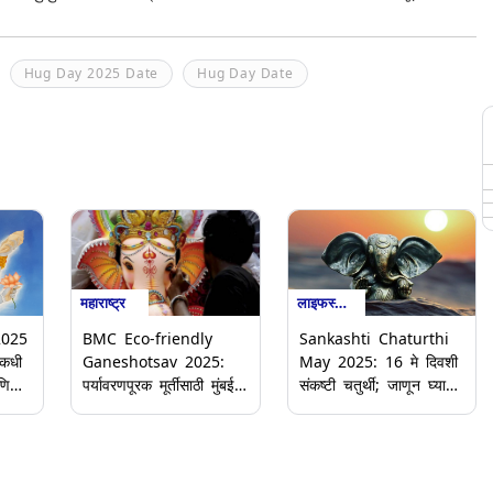
Hug Day 2025 Date
Hug Day Date
महाराष्ट्र
लाइफस्टाइल
2025
BMC Eco-friendly
Sankashti Chaturthi
कधी
Ganeshotsav 2025:
May 2025: 16 मे दिवशी
णि
पर्यावरणपूरक मूर्तीसाठी मुंबई
संकष्टी चतुर्थी; जाणून घ्या
या
महापालिका फुकट पुरवणार
चंद्रोदयाची वेळ
शाडूची माती