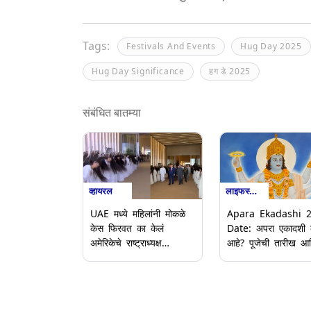
Tags:
Festivals And Events
Hug Day 2025
Hug Day Significance
हग डे 2025
संबंधित बातम्या
व्हायरल
लाइफस्टाइल
UAE मध्ये महिलांनी मोकळे
Apara Ekadashi 
केस फिरवत का केलं
Date: अपरा एकादशी 
अमेरिकेचे राष्ट्राध्यक्ष
आहे? पूजेची तारीख आ
Donald Trump यांचं
व्रताचे महत्त्व जाणून घ्
स्वागत? जाणून घ्या हे Al-
Ayyala काय?