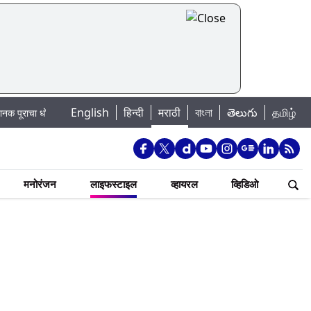
English
हिन्दी
मराठी
বাংলা
తెలుగు
தமிழ்
का: खडकवासला धरणातून मुठानदी पात्रात विसर्ग सुरु; नागरिकांना नदीपात्रात न उतरण्याचे
मनोरंजन
लाइफस्टाइल
व्हायरल
व्हिडिओ