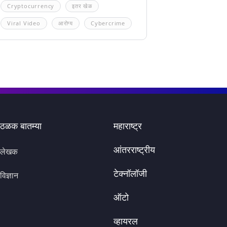
Cryptocurrency
इतर खेळ
Viral Video
आरोग्य
Cybercrime
ठळक बातम्या
महाराष्ट्र
आंतरराष्ट्रीय
लेखक
टेक्नॉलॉजी
विज्ञान
ऑटो
व्हायरल