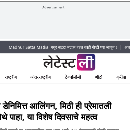
Advertisement
|
 Satta Matka: मधूर सट्टा मटका बद्दल काही गोष्टी घ्या जाणून !
अचानक पूराचा धो
राष्ट्रीय
आंतरराष्ट्रीय
टेक्नॉलॉजी
ऑटो
क्रीडा
मित्त आलिंगन, मिठी ही प्रेमातली
येथे पाहा, या विशेष दिवसाचे महत्व