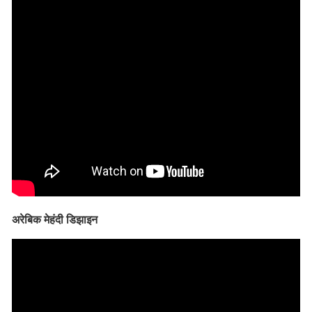
अरेबिक मेहंदी डिझाइन