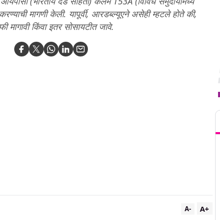
ध आयपीसी (भारतीय दंड संहिता) कलम 153A (विविध समुदायांमध्ये
्याची मागणी केली. यापूर्वी, आरडब्ल्यूएने असेही म्हटले होते की,
फी मागावी किंवा इतर सोसायटीत जावे.
T
A+
A-