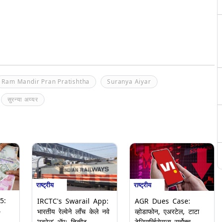
Ram Mandir Pran Pratishtha
Suranya Aiyar
सुरन्या अय्यर
राष्ट्रीय
राष्ट्रीय
5:
IRCTC's Swarail App:
AGR Dues Case:
4
भारतीय रेल्वेने लाँच केले नवे
व्होडाफोन, एअरटेल, टाटा
‘स्वरेल’ ॲप; तिकीट
टेलिसर्व्हिसेसला सर्वोच्च