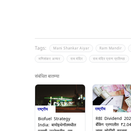
Tags:
Mani Shankar Aiyar
Ram Mandir
मणिशंकर अय्यर
राम मंदिर
राम मंदिर प्राण प्रतिष्ठा
संबंधित बातम्या
राष्ट्रीय
राष्ट्रीय
RBI Dividend 202
Biofuel Strategy
बँकिंग प्रणालीत ₹2.0
India: बायोइथेनॉलमधील
लाख कोटींची तरलता
प्रगती उल्लेखनीय, पण