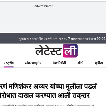
Advertisement
मुंबईतील तलावांमधील आजची पाणी पातळी: 7 तलावांमधील पाणीसाठा 90.06 टक्क्यांवर
राष्ट्रीय
आंतरराष्ट्रीय
टेक्नॉलॉजी
ऑटो
क्रीडा
 मणिशंकर अय्यर यांच्या मुलीला पडलं
रोधात दाखल करण्यात आली तक्रार