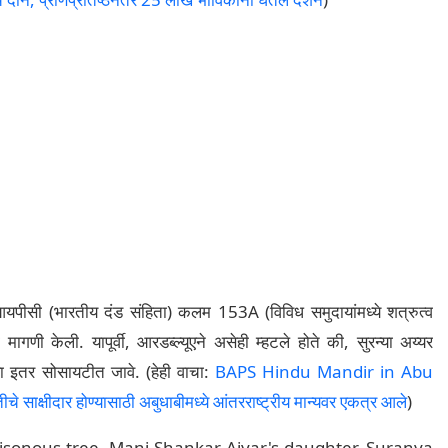
 आयपीसी (भारतीय दंड संहिता) कलम 153A (विविध समुदायांमध्ये शत्रुत्व
णी केली. यापूर्वी, आरडब्ल्यूएने असेही म्हटले होते की, सुरन्या अय्यर
ा इतर सोसायटीत जावे. (हेही वाचा:
BAPS Hindu Mandir in Abu
 साक्षीदार होण्यासाठी अबुधाबीमध्ये आंतरराष्ट्रीय मान्यवर एकत्र आले
)
oisonous tree. Mani Shankar Aiyar's daughter, Suranya