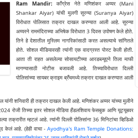
Ram Mandir:
काँग्रेस नेते मणिशंकर अय्यर (Mani
Shankar Aiyar) यांची मुलगी सुरन्या (Suranya Aiyar)
विरोधात पोलिसात तक्रार दाखल करण्यात आली आहे. सुरन्या
अय्यरने राममंदिराच्या अभिषेक विरोधात 3 दिवस उपोषण केले होते.
तिने हे देशातील मुस्लिम नागरिकांसाठी करत असल्याचे सांगितले
होते. सोशल मीडियावरही त्यांनी एक वादग्रस्त पोस्ट केली होती.
आता ती राहत असलेल्या सोसायटीच्या आरडब्ल्यूएने तिला माफी
मागण्यासाठी नोटीस बजावली आहे. तिच्याविरोधात दिल्ली
पोलिसांच्या सायबर क्राइम ब्रँचमध्ये तक्रार दाखल करण्यात आली
 यांनी शनिवारी ही तक्रार दाखल केली आहे. मणिशंकर अय्यर यांच्या मुलीने
री 2024 रोजी तिच्या इतर सोशल मीडिया हँडलशिवाय फेसबुक आणि यूट्यूबवर
पल्या तक्रारीत म्हटलं आहे. त्यांनी दिल्ली पोलिसांना 36 मिनिटांचा व्हिडिओ
मूद केलं आहे. (हेही वाचा -
Ayodhya's Ram Temple Donations:
 दान, प्राणप्रतिष्ठेनंतर 25 लाख भाविकांनी घेतले दर्शन
)