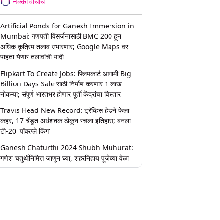
नक्की वाचाच
Artificial Ponds for Ganesh Immersion in
Mumbai: गणपती विसर्जनासाठी BMC 200 हून
अधिक कृत्रिम तलाव उभारणार; Google Maps वर
पाहता येणार तलावांची यादी
Flipkart To Create Jobs: फ्लिपकार्ट आगामी Big
Billion Days Sale साठी निर्माण करणार 1 लाख
नोकऱ्या; संपूर्ण भारतभर होणार पूर्ती केंद्रांचा विस्तार
Travis Head New Record: ट्रॅव्हिस हेडने केला
कहर, 17 चेंडूत अर्धशतक ठोकून रचला इतिहास; बनला
टी-20 'पॉवरप्ले किंग'
Ganesh Chaturthi 2024 Shubh Muhurat:
गणेश चतुर्थीनिमित्त जाणून घ्या, शहरनिहाय पूजेच्या वेळा