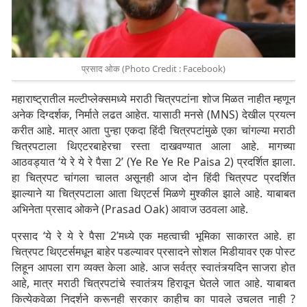
प्रसाद ओक (Photo Credit : Facebook)
महाराष्ट्रातील मल्टीप्लेक्समध्ये मराठी चित्रपटांना शोज मिळत नाहीत म्हणून
अनेक दिग्दर्शक, निर्माते लढत आहेत. यासाठी मनसे (MNS) देखील प्रयत्न
करीत आहे. मात्र आता पुन्हा एकदा हिंदी चित्रपटांमुळे एका चांगल्या मराठी
चित्रपटाला थिएटरबाहेरचा रस्ता दाखवण्यात आला आहे. मागच्या
आठवड्यात ‘ये रे ये रे पैसा 2’ (Ye Re Ye Re Paisa 2) प्रदर्शित झाला.
हा चित्रपट चांगला चालत असूनही आज दोन हिंदी चित्रपट प्रदर्शित
झाल्याने या चित्रपटाला आता थिएटर्स मिळणे मुश्कील झाले आहे. याबाबत
अभिनेता प्रसाद ओकने (Prasad Oak) आवाज उठवला आहे.
प्रसाद ‘ये रे ये रे पैसा 2’मध्ये एक महत्वाची भूमिका साकारत आहे. हा
चित्रपट थिएटर्समधून बाहेर पडल्यावर प्रसादने सोशल मिडीयावर एक पोस्ट
लिहून आपला राग व्यक्त केला आहे. आज सर्वत्र स्वातंत्र्यदिन साजरा होत
आहे, मात्र मराठी चित्रपटांचे स्वातंत्र्य हिरावून घेतले जात आहे. याबाबत
कित्येकवेळा निदर्शने करूनही सरकार काहीच का पावले उचलत नाही ?