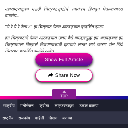
महाराष्ट्रातूनच मराठी चित्रपटसृष्टीचं स्वातंत्र्य हिरावून घेतल्यासारखं
वाटतंय...
"ये रे ये रे पैसा 2" हा चित्रपट गेल्या आठवड्यात प्रदर्शित झाला.
ह्या चित्रपटाने गेल्या आठवड्यात उत्तम पैसे कमवूनसुद्धा ह्या आठवड्यात ह्या
चित्रपटाला थिएटर्स मिळवण्यासाठी झगडावे लागत आहे कारण दोन हिंदी
चित्रपट प्रदर्शित झालेले आहेत,
Show Full Article
Share Now
राष्ट्रीय
मनोरंजन
क्रीडा
लाइफस्टाइल
ठळक बातम्या
राष्ट्रीय
राजकीय
माहिती
शिक्षण
बातम्या