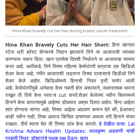
Hina Khan bravely cut her hair during breast cancer treatment
Hina Khan Bravely Cuts Her Hair Short:
हिना खानला
स्टेज थ्री ब्रेस्ट कॅन्सरचे निदान झाल्याने तिने या आजाराची व्याख्या
करण्यास नकार दिला. खान प्रत्येक दिवशी निर्धाराने या आजाराचा सामना
करत आहे. अलीकडे, तिने तिच्या पहिल्या केमोथेरपी सत्राचा एक व्हिडिओ
शेअर केला आहे, गंभीर आजाराशी लढताना तिच्या प्रवासाचे व्हिडीओ तिने
शेअर केले आहेत. व्हिडिओमध्ये हिनाची निडर वृत्ती समोर आली
आहे.
केमोथेरपीमुळे अनेकदा केस गळती होत असल्याने, सकारात्मक भावना
राखून ती तिचे केस स्वतःच cut करते.शेअर केलेल्या नवीन क्लिपमध्ये
हिनाने केस कापल्यामुळे आईच्या डोळ्यात अश्रू दिसत आहेत. हिना आईला
शांत होण्यास सांगत आहे, तिच्या आईला आठवण करून देते की, हेअरकट
काही नवीन नाही. तिचा आवाज किंचित डगमगला असला तरी हिनाने संयम
राखला. दीर्घ श्वास घेत ती तिच्या लांब केस कापते.
हे देखील वाचा: Lal
Krishna Advani Health Updates: लालकृष्ण अडवाणी यांची
प्रकृती स्थिर; डॉक्टरांचे पथक लक्ष ठेऊन- सूत्र