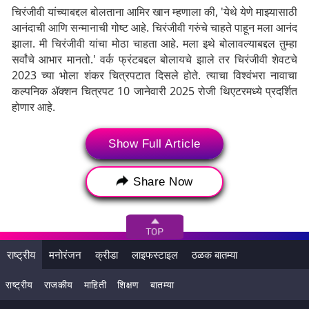
चिरंजीवी यांच्याबद्दल बोलताना आमिर खान म्हणाला की, 'येथे येणे माझ्यासाठी
आनंदाची आणि सन्मानाची गोष्ट आहे. चिरंजीवी गरुंचे चाहते पाहून मला आनंद
झाला. मी चिरंजीवी यांचा मोठा चाहता आहे. मला इथे बोलावल्याबद्दल तुम्हा
सर्वांचे आभार मानतो.' वर्क फ्रंटबद्दल बोलायचे झाले तर चिरंजीवी शेवटचे
2023 च्या भोला शंकर चित्रपटात दिसले होते. त्याचा विश्वंभरा नावाचा
कल्पनिक ॲक्शन चित्रपट 10 जानेवारी 2025 रोजी थिएटरमध्ये प्रदर्शित
होणार आहे.
Show Full Article
Share Now
राष्ट्रीय
मनोरंजन
क्रीडा
लाइफस्टाइल
ठळक बातम्या
राष्ट्रीय
राजकीय
माहिती
शिक्षण
बातम्या