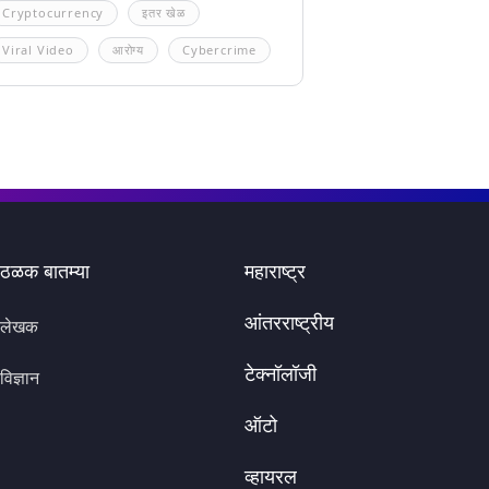
Cryptocurrency
इतर खेळ
Viral Video
आरोग्य
Cybercrime
ठळक बातम्या
महाराष्ट्र
आंतरराष्ट्रीय
लेखक
टेक्नॉलॉजी
विज्ञान
ऑटो
व्हायरल