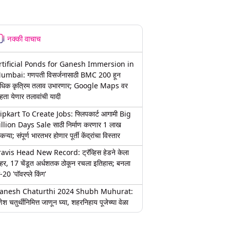
नक्की वाचाच
rtificial Ponds for Ganesh Immersion in
umbai: गणपती विसर्जनासाठी BMC 200 हून
धिक कृत्रिम तलाव उभारणार; Google Maps वर
हता येणार तलावांची यादी
lipkart To Create Jobs: फ्लिपकार्ट आगामी Big
illion Days Sale साठी निर्माण करणार 1 लाख
कऱ्या; संपूर्ण भारतभर होणार पूर्ती केंद्रांचा विस्तार
ravis Head New Record: ट्रॅव्हिस हेडने केला
हर, 17 चेंडूत अर्धशतक ठोकून रचला इतिहास; बनला
-20 'पॉवरप्ले किंग'
anesh Chaturthi 2024 Shubh Muhurat:
ेश चतुर्थीनिमित्त जाणून घ्या, शहरनिहाय पूजेच्या वेळा