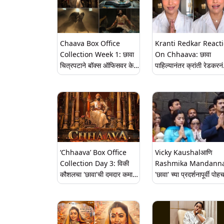
Chaava Box Office
Kranti Redkar React
Collection Week 1: छावा
On Chhaava: छावा
चित्रपटाने बॉक्स ऑफिसवर केली
पाहिल्यानंतर क्रांती रेडकरनं
शानदार कामगिरी, पहिल्याच
सांगितला अंगावर शहारे आणण
आठवड्यात केली 225.28
अनुभव; इन्स्टाग्राम हँडलवरुन
कोटींची कमाई
एक व्हिडीओ शेअर
‘Chhaava’ Box Office
Vicky Kaushalआणि
Collection Day 3: विकी
Rashmika Mandann
कौशलचा 'छावा'ची दमदार कमाई,
'छावा' च्या प्रदर्शनापूर्वी पोह
भारतात 3 दिवसांत 110 कोटींचा
शिर्डीत साईबाबांच्या दर्शनाला
व्यवसाय
(Watch Video)