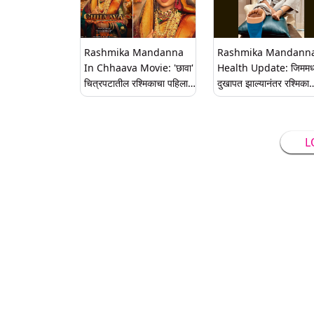
Rashmika Mandanna
Rashmika Mandann
In Chhaava Movie: 'छावा'
Health Update: जिममध्
चित्रपटातील रश्मिकाचा पहिला
दुखापत झाल्यानंतर रश्मिका
लूक प्रदर्शित, महाराणी येसूबाईची
मंदान्ना आता कशी आहे? सो
भूमिका साकारणार
मीडियावर फोटो शेअर करत द
अपडेट
L