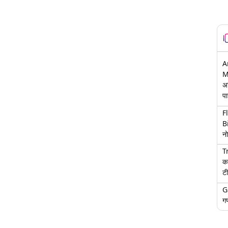
A
M
अ
पा
F
B
नो
T
क
टी
G
गण