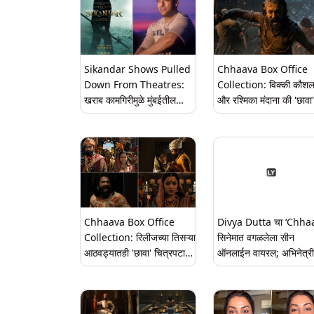
Sikandar Shows Pulled
Chhaava Box Office
Down From Theatres:
Collection: विक्की कौश
खराब कामगिरीमुळे मुंबईतील
और रश्मिका मंदाना की 'छावा'
अनेक थिएटरमधून काढून टाकला
रचला इतिहास, ओलांडला 5
Salman Khan चा 'सिकंदर'
कोटीचा आकडा
चित्रपट; त्याजागी लावले
Empuraan व गुजराती
चित्रपट
Chhaava Box Office
Divya Dutta चा ‘Chha
Collection: रिलीजच्या तिसऱ्या
सिनेमात वगळलेला सीन
आठवड्यातही 'छावा' चित्रपटाला
ऑनलाईन वायरल; अभिनेत्री
प्रेक्षकांचा जोरदार प्रतिसाद;
दिली 'अशी' प्रतिक्रिया
आत्तापर्यंत 458 कोटींची कमाई
(Watch Video)