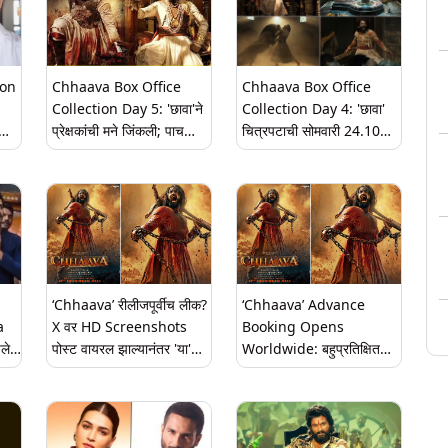
ion
Chhaava Box Office
Chhaava Box Office
Collection Day 5: 'छावा'ने
Collection Day 4: 'छावा'
प्रेक्षकांची मने जिंकली; पाच
चित्रपटाची सोमवारी 24.10
ारा
दिवसांत 171.28 कोटींची
कोटींची कमाई; आतापर्यंतची
अधिकची कमाई
एकूण कमाई जाणून घ्या
‘Chhaava’ रीलीजपूर्वीच लीक?
‘Chhaava’ Advance
a
X वर HD Screenshots
Booking Opens
चले
पोस्ट वायरल झाल्यानंतर 'या'
Worldwide: बहुप्रतिक्षित
चर्चांना उधाण
‘छावा’ चित्रपटाच्या अ‍ॅडव्हान्स
बुकिंग जगभरात सुरूवात, 14
फेब्रुवारी रोजी चित्रपटगृहात
होणार प्रदर्शित