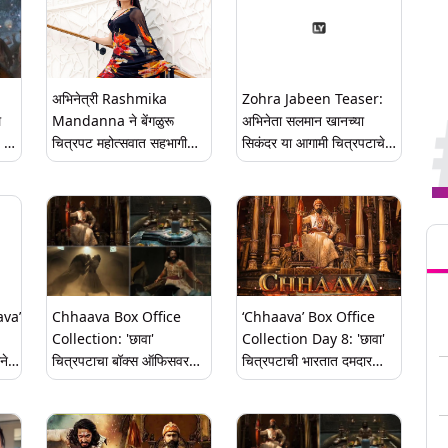
अभिनेत्री Rashmika
Zohra Jabeen Teaser:
ल
Mandanna ने बेंगळुरू
अभिनेता सलमान खानच्या
 ने
चित्रपट महोत्सवात सहभागी
सिकंदर या आगामी चित्रपटाचे
00
होण्यास नकार दिल्याचा दावा;
गाणे आज होणार प्रदर्शित
आमदार Ravikumar
Ganiga यांनी केली टीका
Tren
(Video)
ava’
Chhaava Box Office
‘Chhaava’ Box Office
Collection: 'छावा'
Collection Day 8: 'छावा'
ने
चित्रपटाचा बॉक्स ऑफिसवर
चित्रपटाची भारतात दमदार
दबदबा कायम, आत्तापर्यंत केली
कमाई; चित्रपट 250 कोटींच्या
353.61कोटींचा गल्ला
जवळपास पोहोचला