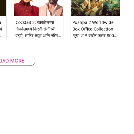
a
Cocktail 2: कॉकटेलच्या
Pushpa 2 Worldwide
ये
सिक्वेलमध्ये क्रिती सेनॉनची
Box Office Collection:
एंट्री, शाहिद कपूर आणि रश्मिका
'पुष्पा 2' ने सर्वात जलद 800
शल
मंदाना यांच्यासोबत झळकणार
कोटी रुपयांची कमाई केली, हा
िलं
टप्पा गाठणारा पहिला भारतीय
चित्रपट
OAD MORE