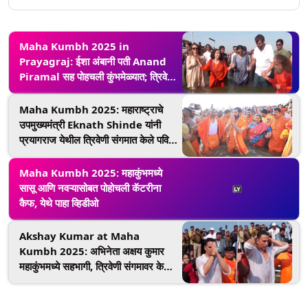
Maha Kumbh 2025 in
Prayagraj: ईशा अंबानी पती Anand
Piramal सह पोहचली कुंभमेळ्यात; त्रिवेणी
संगमावर मारली पाण्यात डुबकी (Watch
Video)
Maha Kumbh 2025: महाराष्ट्राचे
उपमुख्यमंत्री Eknath Shinde यांनी
प्रयागराज येथील त्रिवेणी संगमात केले पवित्र
स्नान
Maha Kumbh 2025: महाकुंभमध्ये
सासू आणि नवऱ्यासोबत पोहोचली कॅटरीना
कैफ, येथे पाहा व्हिडीओ
Akshay Kumar at Maha
Kumbh 2025: अभिनेता अक्षय कुमार
महाकुंभमध्ये सहभागी, त्रिवेणी संगमावर केले
पवित्र स्नान (Video)