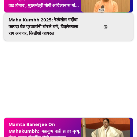
वाढ होणार'; मुख्यमंत्री योगी आदित्यनाथ यांचा
दावा
Maha Kumbh 2025: रेल्वेतील गर्दीचा
फायदा घेत प्रवाशांनी चोरले चणे, विक्रेत्याला
राग अनावर, व्हिडीओ व्हायरल
Mamta Banerjee On
Mahakumbh: 'महाकुंभ नाही हा तर मृत्यू