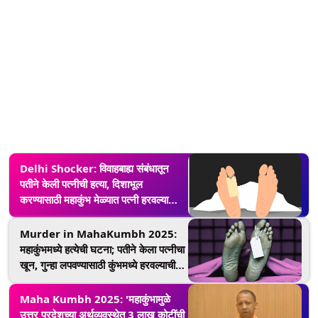
Delhi Shocker: विवाहबाह्य संबंधातून
पतीने केली पत्नीची हत्या, दिशाभूल
करण्यासाठी महाकुंभ मेळ्यात पत्नी हरवल्याची
दिली होती माहिती
Murder in MahaKumbh 2025:
महाकुंभमध्ये हत्येची घटना; पतीने केला पत्नीचा
खून, गुन्हा लपवण्यासाठी कुंभमध्ये हरवल्याची
बतावणी, नेमकं घडलं काय?
Maha Kumbh 2025: 'महाकुंभामुळे
उत्तर प्रदेशच्या अर्थव्यवस्थेत 3 लाख कोटींची