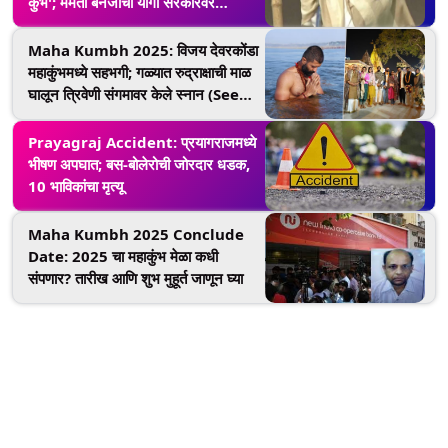
कुंभ'; ममता बॅनर्जींचा योगी सरकारवर
हल्लाबोल
Maha Kumbh 2025: विजय देवरकोंडा
महाकुंभमध्ये सहभगी; गळ्यात रुद्राक्षाची माळ
घालून त्रिवेणी संगमावर केले स्नान (See
Photo)
Prayagraj Accident: प्रयागराजमध्ये
भीषण अपघात; बस-बोलेरोची जोरदार धडक,
10 भाविकांचा मृत्यू
Maha Kumbh 2025 Conclude
Date: 2025 चा महाकुंभ मेळा कधी
संपणार? तारीख आणि शुभ मुहूर्त जाणून घ्या