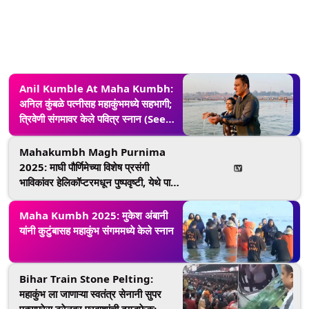
Anil Kumble At Maha Kumbh:
अनिल कुंबळे पत्नीसह महाकुंभमध्ये सहभागी;
त्रिवेणी संगमावर केले पवित्र स्नान (See
Pics)
Mahakumbh Magh Purnima
2025: माघी पौर्णिमेच्या विशेष प्रसंगी
भाविकांवर हेलिकॉप्टरमधून पुष्पवृष्टी, येथे पाहा
व्हिडीओ
Maha Kumbh 2025: मुकेश अंबानी
यांनी कुटुंबासह महाकुंभ संगममध्ये केले स्नान
Bihar Train Stone Pelting:
महाकुंभ ला जाणाऱ्या स्वतंत्र सेनानी सुपर
एक्सप्रेस ट्रेनवर प्रवाशांची दगडफेक;