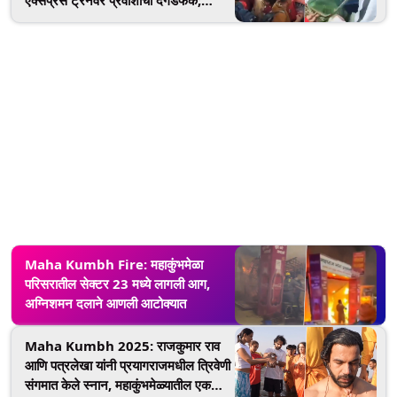
ट्रेनमध्ये जागा नसल्यामुळे खिडक्यांच्या काचा
फोडल्या (Watch Video)
Maha Kumbh Fire: महाकुंभमेळा
परिसरातील सेक्टर 23 मध्ये लागली आग,
अग्निशमन दलाने आणली आटोक्यात
Maha Kumbh 2025: राजकुमार राव
आणि पत्रलेखा यांनी प्रयागराजमधील त्रिवेणी
संगमात केले स्नान, महाकुंभमेळ्यातील एक