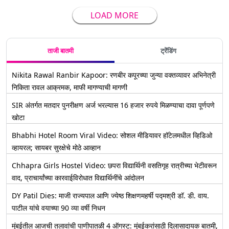
LOAD MORE
ताजी बातमी
ट्रेंडिंग
Nikita Rawal Ranbir Kapoor: रणबीर कपूरच्या जुन्या वक्तव्यावर अभिनेत्री
निकिता रावल आक्रमक, माफी मागण्याची मागणी
SIR अंतर्गत मतदार पुनरीक्षण अर्ज भरल्यास 16 हजार रुपये मिळण्याचा दावा पूर्णपणे
खोटा
Bhabhi Hotel Room Viral Video: सोशल मीडियावर हॉटेलमधील व्हिडिओ
व्हायरल; सायबर सुरक्षेचे मोठे आव्हान
Chhapra Girls Hostel Video: छपरा विद्यार्थिनी वसतिगृह रात्रीच्या भेटीवरून
वाद, प्राचार्यांच्या कारवाईविरोधात विद्यार्थिनींचे आंदोलन
DY Patil Dies: माजी राज्यपाल आणि ज्येष्ठ शिक्षणमहर्षी पद्मश्री डॉ. डी. वाय.
पाटील यांचे वयाच्या 90 व्या वर्षी निधन
मुंबईतील आजची तलावांची पाणीपातळी 4 ऑगस्ट: मुंबईकरांसाठी दिलासादायक बातमी,