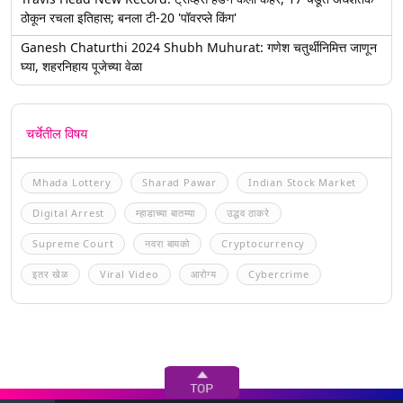
ठोकून रचला इतिहास; बनला टी-20 'पॉवरप्ले किंग'
Ganesh Chaturthi 2024 Shubh Muhurat: गणेश चतुर्थीनिमित्त जाणून
घ्या, शहरनिहाय पूजेच्या वेळा
चर्चेतील विषय
Mhada Lottery
Sharad Pawar
Indian Stock Market
Digital Arrest
म्हाडाच्या बातम्या
उद्धव ठाकरे
Supreme Court
नवरा बायको
Cryptocurrency
इतर खेळ
Viral Video
आरोग्य
Cybercrime