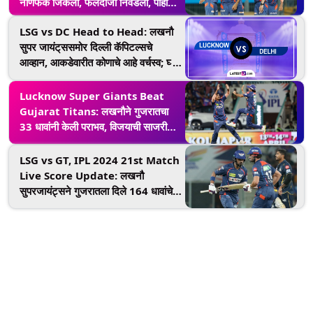
नाणेफेक जिंकली, फलंदाजी निवडली, पाहा
प्लेइंग 11
LSG vs DC Head to Head: लखनौ
सुपर जायंट्‌स‌समोर दिल्ली कॅपिटल्सचे
आव्हान, आकडेवारीत कोणाचे आहे वर्चस्व; घ्या
जाणून
Lucknow Super Giants Beat
Gujarat Titans: लखनौने गुजरातचा
33 धावांनी केली पराभव, विजयाची साजरी
केली हॅट्ट्रिक, यशने घेतल्या पाच विकेट
LSG vs GT, IPL 2024 21st Match
Live Score Update: लखनौ
सुपरजायंट्सने गुजरातला दिले 164 धावांचे
लक्ष्य, स्टॉइनिसने झळकावले अर्धशतक