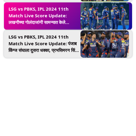
धवन-बेअरस्टोची भागीदारी वाया
LSG vs PBKS, IPL 2024 11th
Match Live Score Update:
लखनौच्या गोलंदाजांनी सामन्यात केले
पुनरागमन, धवनपाठोपाठ करणही बाद झाला
LSG vs PBKS, IPL 2024 11th
Match Live Score Update: पंजाब
किंग्ज संघाला दुसरा धक्का, प्रभसिमरन सिंग
पॅव्हेलियनमध्ये परतला