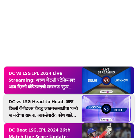
DC vs LSG IPL 2024 Live
Streaming: अरुण जेटली स्टेडियमवर
आज दिल्ली कॅपिटल्सची लखनऊ सुपर
जायंट्सशी टक्कर, थेट प्रक्षेपण कधी, कुठे
आणि कसे पहायचे ते येथे घ्या जाणून
DC vs LSG Head to Head: आज
दिल्ली कॅपिटल्स विरुद्ध लखनऊसाठीचा 'करो
या मरो'चा सामना, आकडेवारीत कोण आहे
वरचढ; घ्या जाणून
DC Beat LSG, IPL 2024 26th
Match Live Score Update: