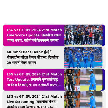
LSG vs GT, IPL 2024 21st Match
Live Score Update: लखनौला बसला
पाचवा धक्का, बडोनी पॅव्हेलियनमध्ये परतला
Mumbai Beat Delhi: मुंबईने
मोसमातील पहिला विजय नोंदवला, दिल्लीचा
29 धावांनी केला पराभव
LSG vs GT, IPL 2024 21st Match
Toss Update: लखनौने गुजरातविरुद्ध
नाणेफेक जिंकली, प्रथम फलंदाजी करण्याचा
घेतला निर्णय
LSG vs GT, IPL 2024 21st Match
Live Streaming: लखनौचा विजयी
घोडदौड कायम ठेवण्याचा प्रयत्न, आज