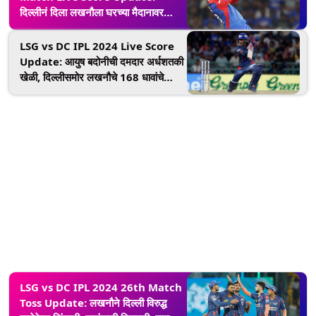
दिल्लीनं दिला लखनौला घरच्या मैदानावर
पहिला पराभवाचा धक्का, जेक फ्रेझर-
मॅकगर्कची तुफानी खेळी
LSG vs DC IPL 2024 Live Score
Update: आयुष बदोनीची दमदार अर्धशतकी
खेळी, दिल्लीसमोर लखनौचे 168 धावांचे
आव्हान
LSG vs DC IPL 2024 26th Match
Toss Update: लखनौने दिल्ली विरुद्ध