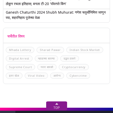
ठोकून रचला इतिहास; बनला टी-20 'पॉवरप्ले किंग'
Ganesh Chaturthi 2024 Shubh Muhurat: गणेश चतुर्थीनिमित्त जाणून
घ्या, शहरनिहाय पूजेच्या वेळा
चर्चेतील विषय
Mhada Lottery
Sharad Pawar
Indian Stock Market
Digital Arrest
म्हाडाच्या बातम्या
उद्धव ठाकरे
Supreme Court
नवरा बायको
Cryptocurrency
इतर खेळ
Viral Video
आरोग्य
Cybercrime