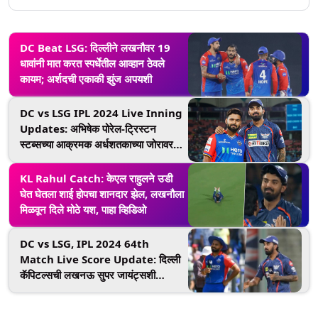
DC Beat LSG: दिल्लीने लखनौवर 19
धावांनी मात करत स्पर्धेतील आव्हान ठेवले
कायम; अर्शदची एकाकी झुंज अपयशी
DC vs LSG IPL 2024 Live Inning
Updates: अभिषेक पोरेल-ट्रिस्टन
स्टब्सच्या आक्रमक अर्धशतकाच्या जोरावर
दिल्लीचे लखनौसमोर 209 धावांचं लक्ष्य
KL Rahul Catch: केएल राहुलने उडी
घेत घेतला शाई होपचा शानदार झेल, लखनौला
मिळवून दिले मोठे यश, पाहा व्हिडिओ
DC vs LSG, IPL 2024 64th
Match Live Score Update: दिल्ली
कॅपिटल्सची लखनऊ सुपर जायंट्सशी
टक्कर; केएल राहुलने जिंकला टॉस, पाहा
दोन्ही संघांचे प्लेइंग-11