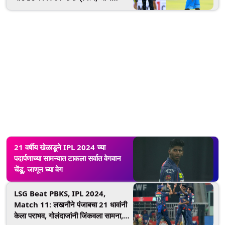
गुजरातशी लढत; येथे पाहा लाइव्ह
21 वर्षीय खेळाडूने IPL 2024 च्या
पदार्पणाच्या सामन्यात टाकला सर्वात वेगवान
चेंडू, जाणून घ्या वेग
LSG Beat PBKS, IPL 2024,
Match 11: लखनौने पंजाबचा 21 धावांनी
केला पराभव, गोलंदाजांनी जिंकवला सामना,