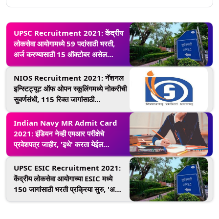
UPSC Recruitment 2021: केंद्रीय
लोकसेवा आयोगामध्ये 59 पदांसाठी भरती,
अर्ज करण्यासाठी 15 ऑक्टोबर असेल
शेवटची तारीख
NIOS Recruitment 2021: नॅशनल
इन्स्टिट्यूट ऑफ ओपन स्कूलिंगमध्ये नोकरीची
सुवर्णसंधी, 115 रिक्त जागांसाठी
भरतीप्रक्रिया सुरू
Indian Navy MR Admit Card
2021: इंडियन नेव्ही एमआर परीक्षेचे
प्रवेशपत्र जाहीर, 'इथे' करता येईल
डाऊनलोड
UPSC ESIC Recruitment 2021:
केंद्रीय लोकसेवा आयोगाच्या ESIC मध्ये
150 जागांसाठी भरती प्रक्रिया सुरु, 'असा'
करता येईल अर्ज