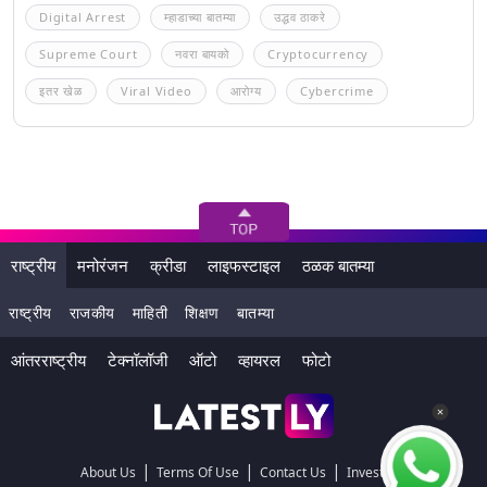
Digital Arrest
म्हाडाच्या बातम्या
उद्धव ठाकरे
Supreme Court
नवरा बायको
Cryptocurrency
इतर खेळ
Viral Video
आरोग्य
Cybercrime
राष्ट्रीय
मनोरंजन
क्रीडा
लाइफस्टाइल
ठळक बातम्या
राष्ट्रीय
राजकीय
माहिती
शिक्षण
बातम्या
आंतरराष्ट्रीय
टेक्नॉलॉजी
ऑटो
व्हायरल
फोटो
|
|
|
About Us
Terms Of Use
Contact Us
Investors