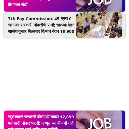
विभागात संधी
7th Pay Commission: 45 ग्रुप C
जागांवर सरकारी नोकरीची संधी; सातव्या वेतन
आयोगानुसार मिळाणार किमान वेतन 19,900
खुशखबर! सरकारी बँकांमध्ये तब्बल 12,899
पदांसाठी नोकर भरती; जाणून घ्या बँकांची नावे,