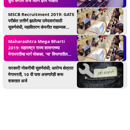
कुठे कराल अर्ज आणि इतर माहिती
MSCB Recruitment 2019: GATE
परीक्षेत उत्तीर्ण झालेल्या उमेदवारांसाठी
सुवर्णसंधी, महावितरण कंपनीत सहाय्यक
अभियंता पदासाठी नोकरभरती
Maharashtra Mega Bharti
2019: महाराष्ट्र राज्य शासनाच्या
मेगाभरतीचा मार्ग मोकळा, 'या' विभागातील
रिक्त पदांवर लवकरच होणार भरती
सरकारी नोकरीची सुवर्णसंधी; आरोग्य क्षेत्रात
मेगाभरती, 10 वी पास असणारेही करू
शकतात अर्ज