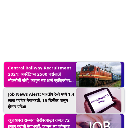
Central Railway Recruitment
2021: अपरेंटिच्या 2500 पदांसाठी
नोकरीची संधी, जाणून घ्या अर्ज प्रक्रियेबद्दल
अधिक
Job News Alert: भारतीय रेल्वे मध्ये 1.4
लाख पदांंवर मेगाभरती, 15 डिसेंबर पासुन
होणार परिक्षा
खुशखबर! राज्यात डिसेंबरपासून तब्बल 72
हजार पदांची मेगाभरती; जाणून घ्या कोणत्या