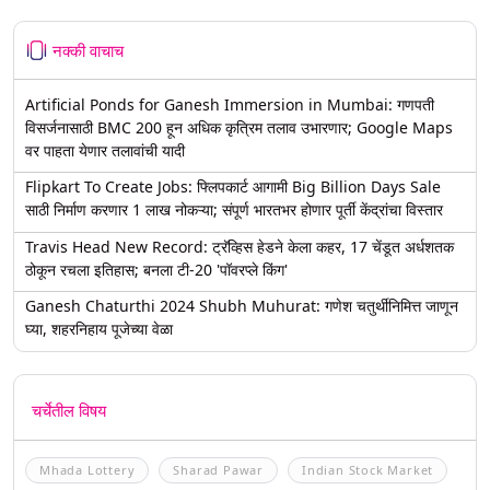
नक्की वाचाच
Artificial Ponds for Ganesh Immersion in Mumbai: गणपती
विसर्जनासाठी BMC 200 हून अधिक कृत्रिम तलाव उभारणार; Google Maps
वर पाहता येणार तलावांची यादी
Flipkart To Create Jobs: फ्लिपकार्ट आगामी Big Billion Days Sale
साठी निर्माण करणार 1 लाख नोकऱ्या; संपूर्ण भारतभर होणार पूर्ती केंद्रांचा विस्तार
Travis Head New Record: ट्रॅव्हिस हेडने केला कहर, 17 चेंडूत अर्धशतक
ठोकून रचला इतिहास; बनला टी-20 'पॉवरप्ले किंग'
Ganesh Chaturthi 2024 Shubh Muhurat: गणेश चतुर्थीनिमित्त जाणून
घ्या, शहरनिहाय पूजेच्या वेळा
चर्चेतील विषय
Mhada Lottery
Sharad Pawar
Indian Stock Market