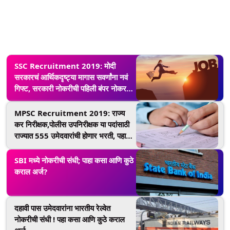
SSC Recruitment 2019: मोदी
सरकारचं आर्थिकदृष्ट्या मागास सवर्णांना नवं
गिफ्ट, सरकारी नोकरीची पहिली बंपर नोकर
भरती जाहीर, 25 फेब्रुवारी पर्यंत करू शकता
अर्ज
MPSC Recruitment 2019: राज्य
कर निरीक्षक,पोलीस उपनिरीक्षक या पदांसाठी
राज्यात 555 उमेदवारांची होणार भरती, पहा
कुठे, कसा आणि कधी पर्यंत करू शकाल अर्ज?
SBI मध्ये नोकरीची संधी; पाहा कसा आणि कुठे
कराल अर्ज?
दहावी पास उमेदवारांना भारतीय रेल्वेत
नोकरीची संधी ! पहा कसा आणि कुठे कराल