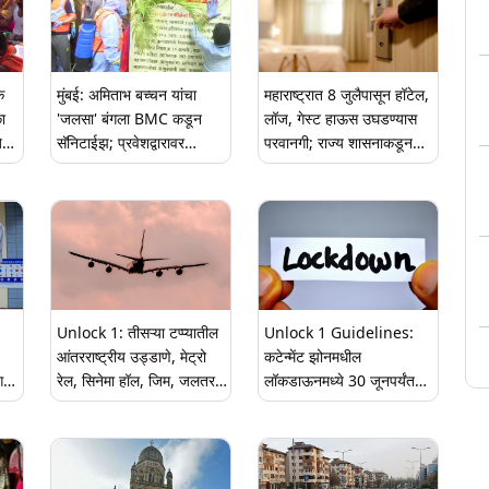
परवानगी
क
मुंबई: अमिताभ बच्चन यांचा
महाराष्ट्रात 8 जुलैपासून हॉटेल,
ा
'जलसा' बंगला BMC कडून
लॉज, गेस्ट हाऊस उघडण्यास
ेचे
सॅनिटाईझ; प्रवेशद्वारावर
परवानगी; राज्य शासनाकडून
containment zone चा
मार्गदर्शक सूचना जाहीर
बॅनर
Unlock 1: तीसऱ्या टप्प्यातील
Unlock 1 Guidelines:
आंतरराष्ट्रीय उड्डाणे, मेट्रो
कटेन्मेंट झोनमधील
ागण
रेल, सिनेमा हॉल, जिम, जलतरण
लॉकडाऊनमध्ये 30 जूनपर्यंत
े
तलाव सुरू करण्यासंदर्भात सरकार
वाढ; केंद्र सरकारकडून
निर्णय घेणार
कंन्टेंटमेंट झोन वगळता कोणती
कामे सुरु होणार यासंदर्भात नवीन
मार्गदर्शक सुचना जारी