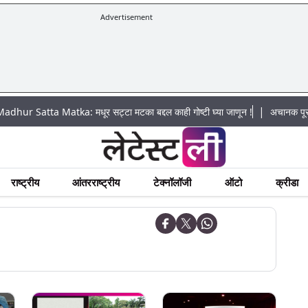
Advertisement
|
tta Matka: मधूर सट्टा मटका बद्दल काही गोष्टी घ्या जाणून !
अचानक पूराचा धोका:
राष्ट्रीय
आंतरराष्ट्रीय
टेक्नॉलॉजी
ऑटो
क्रीडा