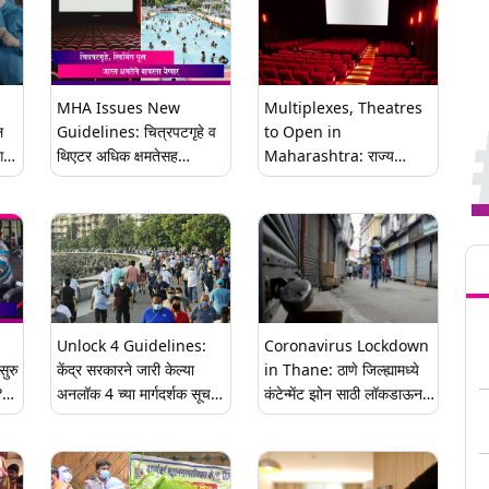
MHA Issues New
Multiplexes, Theatres
ल
Guidelines: चित्रपटगृहे व
to Open in
ग
थिएटर अधिक क्षमतेसह
Maharashtra: राज्य
सुरु;केंद्राने जारी केल्या नवीन
सरकारचा मोठा निर्णय;
मार्गदर्शक सूचना
महाराष्ट्रात उद्यापासून सिनेमा
हॉल, थिएटर, मल्टिप्लेक्स
Tren
उघडण्यास परवानगी
Unlock 4 Guidelines:
Coronavirus Lockdown
सुरु
केंद्र सरकारने जारी केल्या
in Thane: ठाणे जिल्ह्यामध्ये
?
अनलॉक 4 च्या मार्गदर्शक सूचना;
कंटेन्मेंट झोन साठी लॉकडाऊन
मेट्रो सेवा 7 सप्टेंबरपासून सुरू,
31 ऑगस्ट पर्यंत कायम!
100 लोकांसह सामाजिक,
राजकीय व धार्मिक कार्यक्रमांना