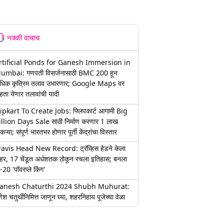
नक्की वाचाच
rtificial Ponds for Ganesh Immersion in
umbai: गणपती विसर्जनासाठी BMC 200 हून
धिक कृत्रिम तलाव उभारणार; Google Maps वर
हता येणार तलावांची यादी
lipkart To Create Jobs: फ्लिपकार्ट आगामी Big
illion Days Sale साठी निर्माण करणार 1 लाख
कऱ्या; संपूर्ण भारतभर होणार पूर्ती केंद्रांचा विस्तार
ravis Head New Record: ट्रॅव्हिस हेडने केला
हर, 17 चेंडूत अर्धशतक ठोकून रचला इतिहास; बनला
-20 'पॉवरप्ले किंग'
anesh Chaturthi 2024 Shubh Muhurat:
ेश चतुर्थीनिमित्त जाणून घ्या, शहरनिहाय पूजेच्या वेळा