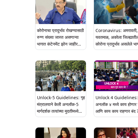
कोरोनाचा प्रादुर्भाव रोखण्यासाठी
Coronavirus: अमरावती,
रुग्ण संख्या जास्त असणाऱ्या
यवतमाळ, अकोला जिल्ह्याती
भागात कंटेनमेंट झोन जाहीर
कोरोना प्रादुर्भाव असलेले भा
करुन कोविड चाचण्यांचे प्रमाण
कंटेनमेंट झोन जाहीर होणार;
वाढवा; मुख्यमंत्र्यांचे प्रधान
जिल्हाधिकाऱ्यांना निर्देश
सल्लागार डॉ. दिपक म्हैसेकर यांचे
आदेश
Unlock-5 Guidelines: गृह
Unlock 4 Guidelines:
मंत्रालयाने केली अनलॉक-5
अनलॉक ४ मध्ये काय होणार 
मार्गदर्शक तत्वांच्या मुदतीमध्ये
आणि काय काय राहणार बंद 
वाढ; Containment Zones
जाणून घ्या
मध्ये 30 नोव्हेंबरपर्यंत लॉकडाउन
कायम