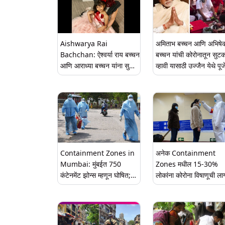
Aishwarya Rai
अमिताभ बच्चन आणि अभिषे
Bachchan: ऐश्वर्या राय बच्चन
बच्चन यांची कोरोनातून सुटक
आणि आराध्या बच्चन यांना सुद्धा
व्हावी यासाठी उज्जैन येथे पूज
कोरोनाची लागण; सुदैवाने जया
आयोजन, पहा फोटो
बच्चन COVID 19 निगेटिव्ह
Containment Zones in
अनेक Containment
Mumbai: मुंबईत 750
Zones मधील 15-30%
कंटेनमेंट झोन्स म्हणून घोषित;
लोकांना कोरोना विषाणूची ल
येथे पाहा पूर्ण यादी
झाल्यावर लोक स्वतःहून झाल
बरे; ICMR च्या सर्वेक्षणातून
खुलासा