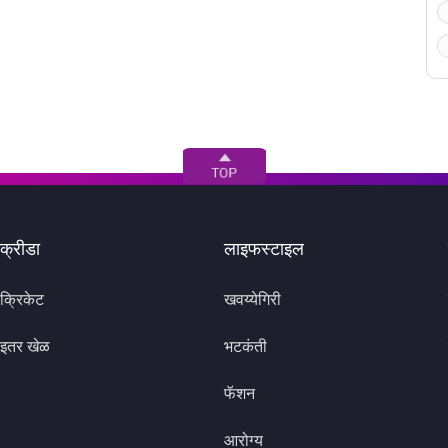
क्रीडा
लाइफस्टाइल
क्रिकेट
खवय्येगिरी
इतर खेळ
भटकंती
फॅशन
आरोग्य