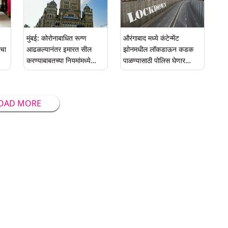
मुंबई: कोरोनाबाधित रूग्ण
औरंगाबाद मध्ये कंटेन्मेंट
ाचा
आढळल्यानंतर इमारत सील
झोनमधील लॉकडाऊन कडक
करण्याबाबतच्या नियमांमध्ये
पाळण्यासाठी पोलिस घेणार
BMC कडून बदल; असा असेल
तरूणांची मदत; असं असेल
नवा प्रोटोकॉल
स्वरूप!
OAD MORE