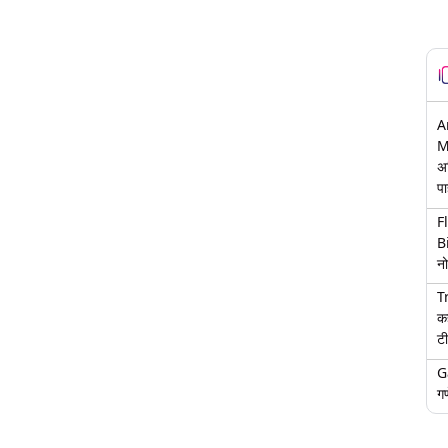
A
M
अ
पा
F
B
नो
T
क
टी
G
गण