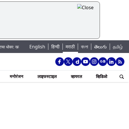
English
हिन्दी
मराठी
বাংলা
తెలుగు
தமிழ்
 खडकवासला धरणातून मुठानदी पात्रात विसर्ग सुरु; नागरिकांना नदीपात्रात न उतरण्याचे प्
मनोरंजन
लाइफस्टाइल
व्हायरल
व्हिडिओ