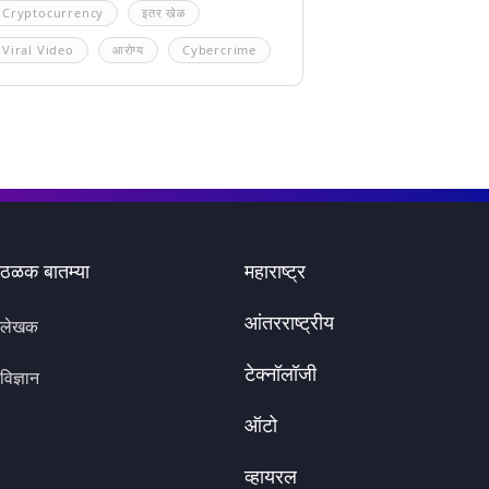
Cryptocurrency
इतर खेळ
Viral Video
आरोग्य
Cybercrime
ठळक बातम्या
महाराष्ट्र
आंतरराष्ट्रीय
लेखक
टेक्नॉलॉजी
विज्ञान
ऑटो
व्हायरल