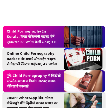
Child Pornography In
Kerala: केरळ पोलिसांनी चाइल्ड पोर्न
प्रकरणात 28 जणांना केली अटक; 370
गुन्हे दाखल
Online Child Pornography
Racket: केरळमध्ये ऑनलाईन चाइल्ड
पोर्नोग्राफी रॅकेटचा पर्दाफाश, 47 जणांना
अटक
पुणे: Child Pornography चे व्हिडीओ
अपलोड करणाऱ्या तिघांना अटक; खडक
पोलिसांची कारवाई
सावधान! WhatsApp किंवा सोशल
मीडियाद्वारे पॉर्न व्हिडीओ पाठवत असाल तर