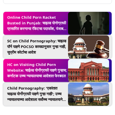
Online Child Porn Racket
Busted in Punjab: चाइल्ड पोनोग्राफी
प्रसारित करणाऱ्या रॅकेटचा पदार्फाश, पंजाब
पोलिसांकडून एकास अटक
SC on Child Pornography: चाइल्ड
पॉर्न पाहणे POCSO कायद्यानुसार गुन्हा नाही,
सुप्रीम कोर्टाचा आदेश
HC on Visiting Child Porn
Website: चाईल्ड पोर्नोग्राफी पाहणे गुन्हाच;
कर्नाटक उच्च न्यायालयाचा आदेशात फेरबदल
Child Pornography: 'एकांतात
चाइल्ड पोर्नोग्राफी पाहणे गुन्हा नाही'; उच्च
न्यायालयाच्या आदेशाला सर्वोच्च न्यायालयाने
फटकारले, पोलीस आणि आरोपीला बजावली
नोटीस