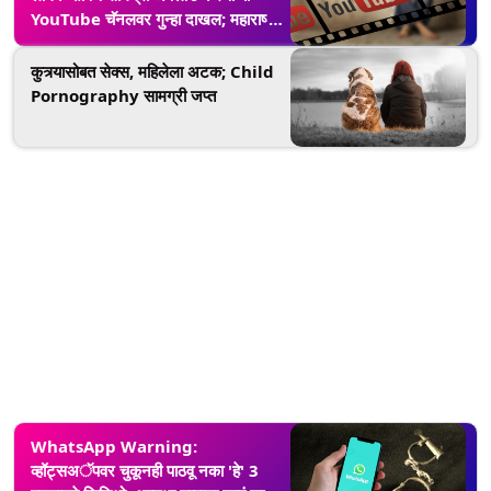
YouTube चॅनलवर गुन्हा दाखल; महाराष्ट्र
सायबर सेलची कारवाई
कुत्र्यासोबत सेक्स, महिलेला अटक; Child
Pornography सामग्री जप्त
WhatsApp Warning:
व्हॉट्सअॅपवर चुकूनही पाठवू नका 'हे' 3