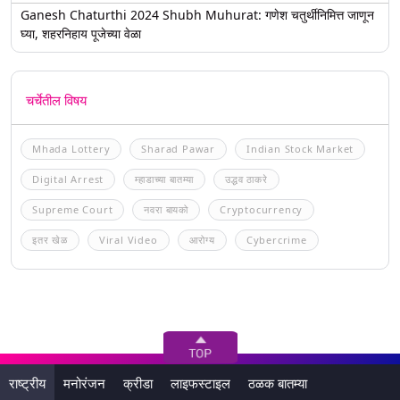
Ganesh Chaturthi 2024 Shubh Muhurat: गणेश चतुर्थीनिमित्त जाणून
घ्या, शहरनिहाय पूजेच्या वेळा
चर्चेतील विषय
Mhada Lottery
Sharad Pawar
Indian Stock Market
Digital Arrest
म्हाडाच्या बातम्या
उद्धव ठाकरे
Supreme Court
नवरा बायको
Cryptocurrency
इतर खेळ
Viral Video
आरोग्य
Cybercrime
राष्ट्रीय
मनोरंजन
क्रीडा
लाइफस्टाइल
ठळक बातम्या