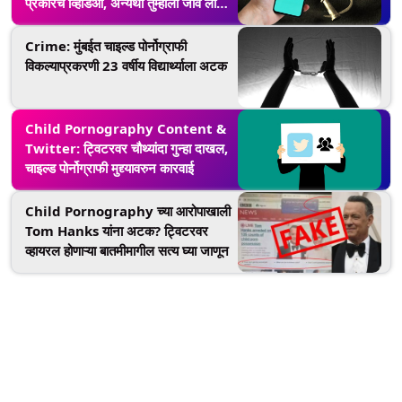
प्रकारचे व्हिडिओ, अन्यथा तुम्हाला जावं लागेल
जेलमध्ये
Crime: मुंबईत चाइल्ड पोर्नोग्राफी
विकल्याप्रकरणी 23 वर्षीय विद्यार्थ्याला अटक
Child Pornography Content &
Twitter: ट्विटरवर चौथ्यांदा गुन्हा दाखल,
चाइल्ड पोर्नोग्राफी मुद्द्यावरुन कारवाई
Child Pornography च्या आरोपाखाली
Tom Hanks यांना अटक? ट्विटरवर
व्हायरल होणाऱ्या बातमीमागील सत्य घ्या जाणून