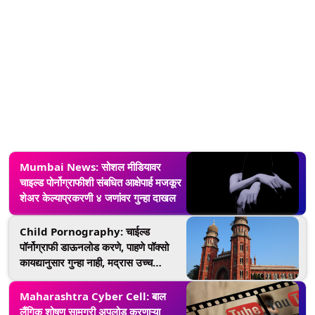
Mumbai News: सोशल मीडियावर
चाइल्ड पोर्नोग्राफीशी संबधित आक्षेपार्ह मजकूर
शेअर केल्याप्रकरणी ४ जणांवर गुन्हा दाखल
Child Pornography: चाईल्ड
पॉर्नोग्राफी डाऊनलोड करणे, पाहणे पॉक्सो
कायद्यानुसार गुन्हा नाही, मद्रास उच्च
न्यायालयाचा महत्वपूर्ण निकाल
Maharashtra Cyber Cell: बाल
लैंगिक शोषण सामग्री अपलोड करणाऱ्या