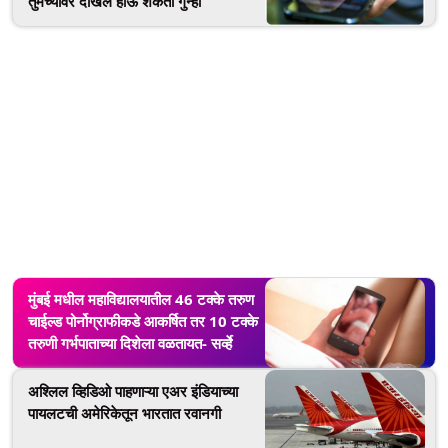
तुमच्यावर दाखल होऊ शकतो गुन्हा
मुंबई मधील महाविद्यालयातील 46 टक्के तरुण
चाईल्ड पोर्नोग्राफीकडे आकर्षित तर 10 टक्के
तरुणी गर्भपाताच्या दिशेला वळतायत- सर्व्हे
अश्लिल व्हिडिओ पाहणाऱ्या एअर इंडियाच्या
पायलटची अमेरिकेतून भारतात रवानगी