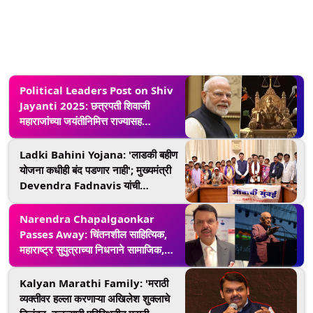
Political Leaders Post on Shiv
Jayanti 2025: छत्रपती शिवाजी
महाराजांच्या जयंतीनिमित्त राज्यासह
देशभरातील राजकीय नेत्यांकडून सोशल
मीडियाद्वारे शुभेच्छा
Ladki Bahini Yojana: 'लाडकी बहीण
योजना कधीही बंद पडणार नाही'; मुख्यमंत्री
Devendra Fadnavis यांची
आश्वासनपर ग्वाही
Narendra Chapalgaonkar
Passes Away: चिंतनशील साहित्यिक,
महाराष्ट्र सुपुत्राच्या निधनाने सामाजिक,
वैचारिक क्षेत्राची हानी - न्या. नरेंद्र
चपळगावकर यांना मुख्यमंत्री देवेंद्र फडणवीस
Kalyan Marathi Family: 'मराठी
यांची श्रद्धांजली
व्यक्तीवर हल्ला करणाऱ्या अखिलेश शुक्लाचे