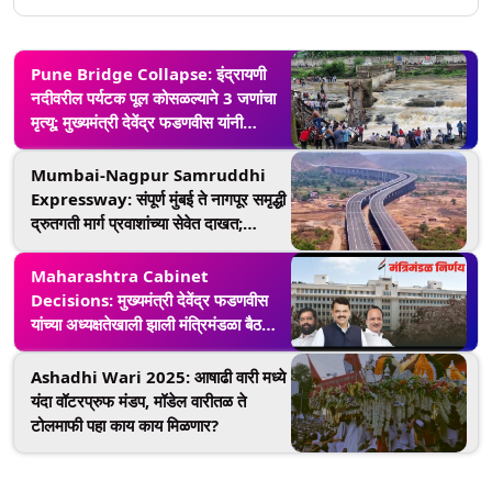
Pune Bridge Collapse: इंद्रायणी
नदीवरील पर्यटक पूल कोसळल्याने 3 जणांचा
मृत्यू; मुख्यमंत्री देवेंद्र फडणवीस यांनी
मृतांच्या कुटुंबियांप्रती व्यक्त केला शोक
Mumbai-Nagpur Samruddhi
Expressway: संपूर्ण मुंबई ते नागपूर समृद्धी
द्रुतगती मार्ग प्रवाशांच्या सेवेत दाखत;
मुख्यमंत्री देवेंद्र फडणवीसांच्या हस्ते पार
पडले अखेरच्या टप्प्याचे लोकार्पण
Maharashtra Cabinet
Decisions: मुख्यमंत्री देवेंद्र फडणवीस
यांच्या अध्यक्षतेखाली झाली मंत्रिमंडळा बैठक;
घेतले अनेक महत्वाचे निर्णय
Ashadhi Wari 2025: आषाढी वारी मध्ये
यंदा वॉटरप्रुफ मंडप, मॉडेल वारीतळ ते
टोलमाफी पहा काय काय मिळणार?