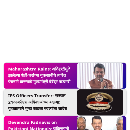
Maharashtra Rains: अतिवृष्टीमुळे
झालेल्या शेती-घरांच्या नुकसानीचे त्वरित
पंचनामे करण्याचे मुख्यमंत्री देवेंद्र फडणवीस
यांचे राज्य मंत्रिमंडळ बैठकीत निर्देश
IPS Officers Transfer: राज्यात
21आयपीएस अधिकाऱ्यांच्या बदल्या;
गृहखात्याने पुन्हा काढला बदल्यांचा आदेश
Devendra Fadnavis on
Pakistani Nationals: पाकिस्तानी