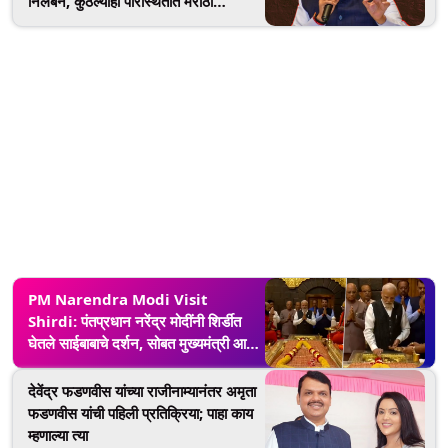
निलंबन, कुठल्याही परिस्थितीत मराठी
माणसांवर अन्याय होऊ देणार नाही'- CM
Devendra Fadnavis
PM Narendra Modi Visit
Shirdi: पंतप्रधान नरेंद्र मोदींनी शिर्डीत
घेतले साईबाबाचे दर्शन, सोबत मुख्यमंत्री आणि
उपमुख्यमंत्र्यांनी दाखवली उपस्थिती
देवेंद्र फडणवीस यांच्या राजीनाम्यानंतर अमृता
फडणवीस यांची पहिली प्रतिक्रिया; पाहा काय
म्हणाल्या त्या