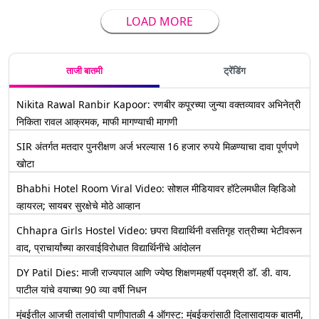
LOAD MORE
ताजी बातमी
ट्रेंडिंग
Nikita Rawal Ranbir Kapoor: रणबीर कपूरच्या जुन्या वक्तव्यावर अभिनेत्री
निकिता रावल आक्रमक, माफी मागण्याची मागणी
SIR अंतर्गत मतदार पुनरीक्षण अर्ज भरल्यास 16 हजार रुपये मिळण्याचा दावा पूर्णपणे
खोटा
Bhabhi Hotel Room Viral Video: सोशल मीडियावर हॉटेलमधील व्हिडिओ
व्हायरल; सायबर सुरक्षेचे मोठे आव्हान
Chhapra Girls Hostel Video: छपरा विद्यार्थिनी वसतिगृह रात्रीच्या भेटीवरून
वाद, प्राचार्यांच्या कारवाईविरोधात विद्यार्थिनींचे आंदोलन
DY Patil Dies: माजी राज्यपाल आणि ज्येष्ठ शिक्षणमहर्षी पद्मश्री डॉ. डी. वाय.
पाटील यांचे वयाच्या 90 व्या वर्षी निधन
मुंबईतील आजची तलावांची पाणीपातळी 4 ऑगस्ट: मुंबईकरांसाठी दिलासादायक बातमी,