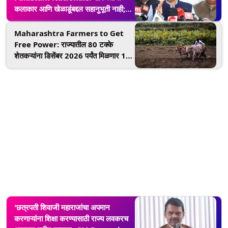
कलाकार आणि खेळाडूंबद्दल सहानुभूती नाही;
मुख्यमंत्र्यांनी सुरू केली पाकिस्तानींना हाकलून
लावण्याची तयारी
Maharashtra Farmers to Get
Free Power: राज्यातील 80 टक्के
शेतकऱ्यांना डिसेंबर 2026 पर्यंत मिळणार 12
तास मोफत वीज; मुख्यमंत्री देवेंद्र फडणवीस
यांची माहिती
'छत्रपती शिवाजी महाराजांचा अपमान
करणाऱ्यांना शिक्षा करण्यासाठी राज्य लवकरच