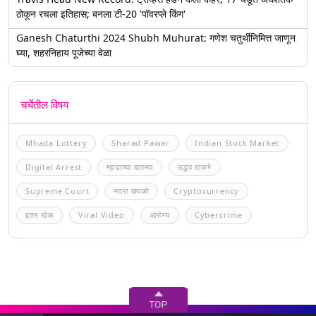
ठोकून रचला इतिहास; बनला टी-20 'पॉवरप्ले किंग'
Ganesh Chaturthi 2024 Shubh Muhurat: गणेश चतुर्थीनिमित्त जाणून
घ्या, शहरनिहाय पूजेच्या वेळा
चर्चेतील विषय
Mhada Lottery
Sharad Pawar
Indian Stock Market
Digital Arrest
म्हाडाच्या बातम्या
उद्धव ठाकरे
Supreme Court
नवरा बायको
Cryptocurrency
इतर खेळ
Viral Video
आरोग्य
Cybercrime