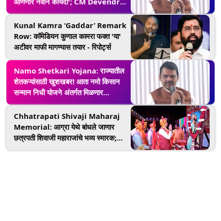
आणणार नवीन कायदा'; CM Devendra
Fadnavis यांची घोषणा
Kunal Kamra ‘Gaddar’ Remark
Row: कॉमेडियन कुणाल कामरा फक्त 'या'
अटीवर माफी मागण्यास तयार - रिपोर्ट्स
Namo Shetkari Yojana: राज्यातील
शेतकऱ्यांसाठी खुशखबर! आता नमो किसान
सन्मान निधी योजने अंतर्गत मिळणार
15,000 रुपये, CM Devendra
Fadnavis यांची घोषणा
Chhatrapati Shivaji Maharaj
Memorial: आग्रा येथे बांधले जाणार
छत्रपती शिवाजी महाराजांचे भव्य स्मारक;
मीना बाजारच्या ठिकाणी केली जाणार जमीन
संपादित, CM Devendra Fadnavis
यांची घोषणा