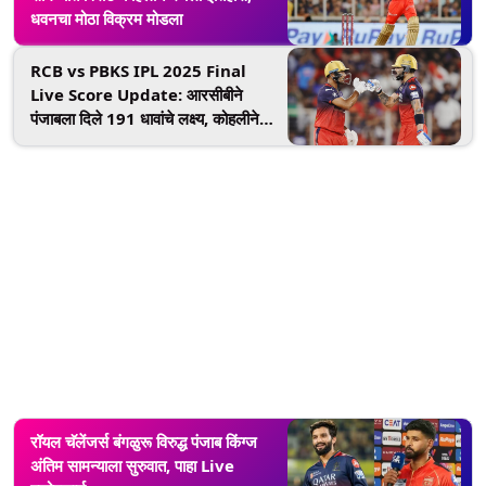
धवनचा मोठा विक्रम मोडला
RCB vs PBKS IPL 2025 Final
Live Score Update: आरसीबीने
पंजाबला दिले 191 धावांचे लक्ष्य, कोहलीने
केल्या सर्वाधिक 43 धावा
रॉयल चॅलेंजर्स बंगळुरू विरुद्ध पंजाब किंग्ज
अंतिम सामन्याला सुरुवात, पाहा Live