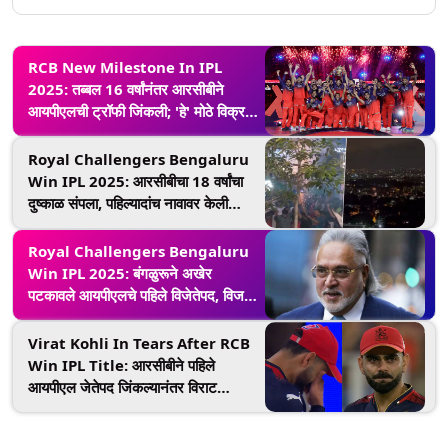
RCB New Milestone In IPL
2025: तब्बल 16 वर्षांनंतर आरसीबीने
आयपीएलची ट्रॉफी जिंकली; 'हे' मोठे विक्रम
केले आपल्या नावावर
Royal Challengers Bengaluru
Win IPL 2025: आरसीबीचा 18 वर्षांचा
दुष्काळ संपला, पहिल्यादांच नावावर केली
आयपीएल ट्राॅफी; चाहत्यांनी फटाके फोडून
साजरा केला आनंद
Royal Challengers Bengaluru
Win IPL 2025: बंगळुरूने अखेर
पटकावले आयपीएलचे पहिले विजेतेपद, विजय
माल्याने दिल्या शुभेच्छा!
Virat Kohli In Tears After RCB
Win IPL Title: आरसीबीने पहिले
आयपीएल जेतेपद जिंकल्यानंतर विराट
कोहलीच्या डोळ्यात आनंदाश्रू, पाहा व्हिडिओ