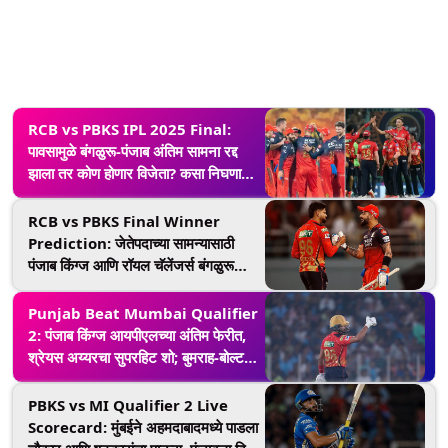
RCB vs PBKS IPL 2025 Final:
पावसामुळे बंगळुरू-पंजाब अंतिम सामना रद्द
झाला तर कोण होणार विजेता? कसा निघणार
सामन्याचा निकाल
RCB vs PBKS Final Winner
Prediction: जेतेपदाच्या सामन्यासाठी
पंजाब किंग्ज आणि रॉयल चॅलेंजर्स बंगळुरू
यांच्यात होणार जोरदार लढत, सामना सुरू
होण्यापूर्वी जाणून घ्या कोणता संघ जिंकू शकतो
Punjab Beat Mumbai Qualifier
2: पंजाब किंग्ज आयपीएलच्या अंतिम फेरीत,
श्रेयस अय्यरचा सुपरहिट शो; बुमराह-बोल्ट
ठरले फ्लाॅप
PBKS vs MI Qualifier 2 Live
Scorecard: मुंबईने अहमदाबादमध्ये पाडला