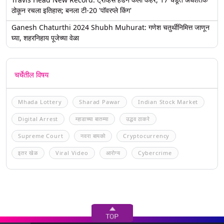
ठोकून रचला इतिहास; बनला टी-20 'पॉवरप्ले किंग'
Ganesh Chaturthi 2024 Shubh Muhurat: गणेश चतुर्थीनिमित्त जाणून
घ्या, शहरनिहाय पूजेच्या वेळा
चर्चेतील विषय
Mhada Lottery
Sharad Pawar
Indian Stock Market
Digital Arrest
म्हाडाच्या बातम्या
उद्धव ठाकरे
Supreme Court
नवरा बायको
Cryptocurrency
इतर खेळ
Viral Video
आरोग्य
Cybercrime