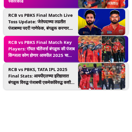
स्कोरकार्ड
RCB vs PBKS Final Match Live
Toss Update: जेतेपदाच्या लढतीत
पंजाबच्या पदरी नाणेफेक, बंगळुरू करणार
प्रथम फलंदाजी; पाहा प्लेइंग 11
RCB vs PBKS Final Match Key
Players: रॉयल चॅलेंजर्स बंगळुरू की पंजाब
किंग्जला कोण होणार आयपील 2025 चा
विजेता, सर्वांच्या नजरा असतील 'या' दिग्गज
खेळाडूंवर
RCB vs PBKS, TATA IPL 2025
Final Stats: आयपीएलच्या इतिहासात
बंगळुरू विरुद्ध पंजाबची एकमेकांविरुद्ध कशी
आहे कामगिरी, दोन्ही संघाच्या आकेडवारीवर
एक नजर