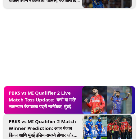
चौकार आणि षटकारांचा पाऊस, पंजाबला दिले
204 धावांचे लक्ष्य; कोण जिंकणार सामना?
PBKS vs MI Qualifier 2 Live
Match Toss Update: 'करो या मरो'
सामन्यात पंजाबच्या पदरी नाणेफेक, मुंबई
करणार प्रथम फलंदाजी
PBKS vs MI Qualifier 2 Match
Winner Prediction: आज पंजाब
किंग्ज आणि मुंबई इंडियन्समध्ये होणार जोरदार