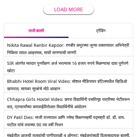
LOAD MORE
ताजी बातमी
ट्रेंडिंग
Nikita Rawal Ranbir Kapoor: रणबीर कपूरच्या जुन्या वक्तव्यावर अभिनेत्री
निकिता रावल आक्रमक, माफी मागण्याची मागणी
SIR अंतर्गत मतदार पुनरीक्षण अर्ज भरल्यास 16 हजार रुपये मिळण्याचा दावा पूर्णपणे
खोटा
Bhabhi Hotel Room Viral Video: सोशल मीडियावर हॉटेलमधील व्हिडिओ
व्हायरल; सायबर सुरक्षेचे मोठे आव्हान
Chhapra Girls Hostel Video: छपरा विद्यार्थिनी वसतिगृह रात्रीच्या भेटीवरून
वाद, प्राचार्यांच्या कारवाईविरोधात विद्यार्थिनींचे आंदोलन
DY Patil Dies: माजी राज्यपाल आणि ज्येष्ठ शिक्षणमहर्षी पद्मश्री डॉ. डी. वाय.
पाटील यांचे वयाच्या 90 व्या वर्षी निधन
मुंबईतील आजची तलावांची पाणीपातळी 4 ऑगस्ट: मुंबईकरांसाठी दिलासादायक बातमी,