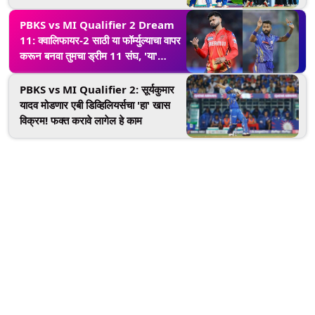
लढत, सामना सुरू होण्यापूर्वी जाणून घ्या
कोणता संघ जिंकू शकतो
PBKS vs MI Qualifier 2 Dream
11: क्वालिफायर-2 साठी या फॉर्म्युल्याचा वापर
करून बनवा तुमचा ड्रीम 11 संघ, 'या'
खेळाडूंना नक्कीच संघात करा समाविष्ट
PBKS vs MI Qualifier 2: सूर्यकुमार
यादव मोडणार एबी डिव्हिलियर्सचा 'हा' खास
विक्रम! फक्त करावे लागेल हे काम