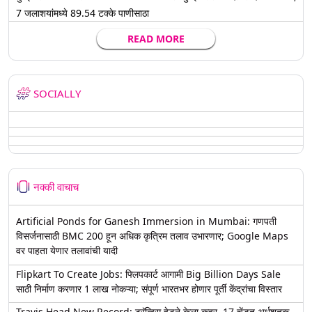
7 जलाशयांमध्ये 89.54 टक्के पाणीसाठा
READ MORE
SOCIALLY
नक्की वाचाच
Artificial Ponds for Ganesh Immersion in Mumbai: गणपती
विसर्जनासाठी BMC 200 हून अधिक कृत्रिम तलाव उभारणार; Google Maps
वर पाहता येणार तलावांची यादी
Flipkart To Create Jobs: फ्लिपकार्ट आगामी Big Billion Days Sale
साठी निर्माण करणार 1 लाख नोकऱ्या; संपूर्ण भारतभर होणार पूर्ती केंद्रांचा विस्तार
Travis Head New Record: ट्रॅव्हिस हेडने केला कहर, 17 चेंडूत अर्धशतक