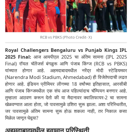
RCB vs PBKS (Photo Credit- X)
Royal Challengers Bengaluru vs Punjab Kings IPL
2025 Final:
आज आयपीएल 2025 चा अंतिम सामना (IPL 2025
Final) रॉयल चॅलेंजर्स बंगळुरू आणि पंजाब किंग्ज (RCB vs PBKS)
यांच्यात होणार आहे. अहमदाबादमधील नरेंद्र मोदी स्टेडियमवर
(Narendra Modi Stadium, Ahmedabad) ही विजेतेपदाची लढत
होणार आहे. इंडियन प्रीमियर लीगच्या 18 वर्षांच्या इतिहासात, आरसीबी
आणि पंजाब किंग्जमधील एक संघ आज पहिल्यांदाच चॅम्पियन बनणार आहे.
तुम्हाला आठवण करून देतो की या मैदानावर क्वालिफायर-2 चा सामना
खेळवण्यात आला होता, जो पावसामुळे उशिरा सुरू झाला. अशा परिस्थितीत,
जर पावसामुळे अंतिम सामना सुरू होऊ शकला नाही, तर निकाल कसा
मिळेल जाणून घेवूया?
अहमदाबादमधील हवामान परिस्थिती