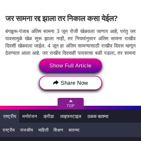
जर सामना रद्द झाला तर निकाल कसा येईल?
बंगळुरू-पंजाब अंतिम सामना 3 जून रोजी खेळवला जाणार आहे, परंतु जर
पावसामुळे खेळ सुरू झाला नाही, तर नियमांनुसार अंतिम सामना राखीव
दिवशी खेळवला जाईल. 4 जून हा अंतिम सामन्यासाठी राखीव दिवस म्हणून
ठेवण्यात आला आहे. जर राखीव दिवसही पावसाचा बळी पडला, तर सामना
रद्द घोषित केला जाईल.
Show Full Article
पंजाब सामना न खेळता चॅम्पियन होईल
Share Now
जर अंतिम सामना रद्द झाला, तर पंजाब किंग्जला विजेता आणि आरसीबी
उपविजेता घोषित केले जाईल. पॉइंट टेबलमध्ये रॉयल चॅलेंजर्स बंगळुरूच्या
वरच्या स्थानावर राहिल्याने पंजाब विजेता होईल. तुम्हाला सांगतो की बंगळुरू
आणि पंजाब दोघांचेही टेबलमध्ये 19 गुण होते. परंतु पंजाबचा नेट रन रेट
(+0.372), आरसीबीचा नेट रन रेट (+0.301) होता. आयपीएलच्या अंतिम
राष्ट्रीय
मनोरंजन
क्रीडा
लाइफस्टाइल
ठळक बातम्या
सामन्यात सामना रद्द होण्याची परिस्थिती यापूर्वी कधीही निर्माण झाली नव्हती,
परंतु जर आयपीएल 2025च्या अंतिम सामन्यात पाऊस पडला, तर पंजाब
राष्ट्रीय
राजकीय
माहिती
शिक्षण
बातम्या
सामना न खेळता चॅम्पियन होईल.