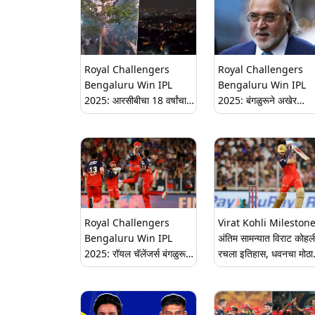
Royal Challengers
Royal Challengers
Bengaluru Win IPL
Bengaluru Win IPL
2025: आरसीबीचा 18 वर्षांचा
2025: बंगळुरूने अखेर
दुष्काळ संपला, पहिल्यादांच
पटकावले आयपीएलचे पहिले
नावावर केली आयपीएल ट्राॅफी;
विजेतेपद, विजय माल्याने दिल
चाहत्यांनी फटाके फोडून साजरा
शुभेच्छा!
केला आनंद
Royal Challengers
Virat Kohli Milestone
Bengaluru Win IPL
अंतिम सामन्यात विराट कोहल
2025: रॉयल चॅलेंजर्स बंगळुरू
रचला इतिहास, धवनचा मोठा
ठरला आयपीएल 2025 चा
विक्रम मोडला
विजेता, अंतिम सामन्यात पंजाब
किंग्जचा पराभव; 18 वर्षांचा