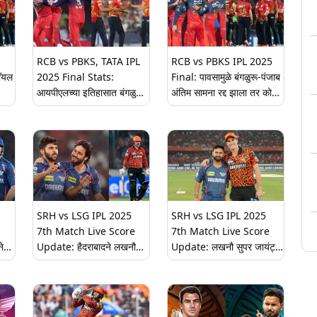
RCB vs PBKS, TATA IPL
RCB vs PBKS IPL 2025
ॉयल
2025 Final Stats:
Final: पावसामुळे बंगळुरू-पंजाब
आयपीएलच्या इतिहासात बंगळुरू
अंतिम सामना रद्द झाला तर कोण
ल
विरुद्ध पंजाबची एकमेकांविरुद्ध
होणार विजेता? कसा निघणार
नजरा
कशी आहे कामगिरी, दोन्ही
सामन्याचा निकाल
वर
संघाच्या आकेडवारीवर एक नजर
SRH vs LSG IPL 2025
SRH vs LSG IPL 2025
7th Match Live Score
7th Match Live Score
े
Update: हैदराबादने लखनौला
Update: लखनौ सुपर जायंट्स
ा
दिले 191 धावांचे लक्ष्य, शार्दुल
आणि सनरायझर्स हैदराबाद
ठाकूरने घेतल्या 4 विकेट
सामन्याला सुरुवात, एका क्लिकवर
येथे पाहा लाईव्ह स्कोअरकार्ड