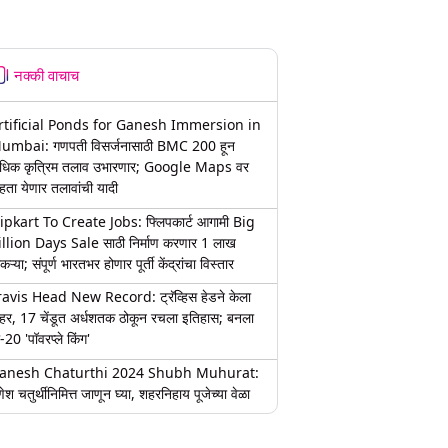
नक्की वाचाच
rtificial Ponds for Ganesh Immersion in
umbai: गणपती विसर्जनासाठी BMC 200 हून
धिक कृत्रिम तलाव उभारणार; Google Maps वर
हता येणार तलावांची यादी
lipkart To Create Jobs: फ्लिपकार्ट आगामी Big
illion Days Sale साठी निर्माण करणार 1 लाख
कऱ्या; संपूर्ण भारतभर होणार पूर्ती केंद्रांचा विस्तार
ravis Head New Record: ट्रॅव्हिस हेडने केला
हर, 17 चेंडूत अर्धशतक ठोकून रचला इतिहास; बनला
-20 'पॉवरप्ले किंग'
anesh Chaturthi 2024 Shubh Muhurat:
ेश चतुर्थीनिमित्त जाणून घ्या, शहरनिहाय पूजेच्या वेळा