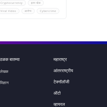
Cryptocurrency
इतर खेळ
Viral Video
आरोग्य
Cybercrime
ठळक बातम्या
महाराष्ट्र
आंतरराष्ट्रीय
लेखक
टेक्नॉलॉजी
विज्ञान
ऑटो
व्हायरल