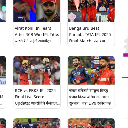
Virat Kohli In Tears
Bengaluru Beat
After RCB Win IPL Title:
Punjab, TATA IPL 2025
आरसीबीने पहिले आयपीएल
Final Match: पंजाबचा
जेतेपद जिंकल्यानंतर विराट
पराभव करुन आरसीबीने
्या
कोहलीच्या डोळ्यात आनंदाश्रू,
पहिल्यांदाच आयपीएल ट्रॉफी
पाहा व्हिडिओ
जिंकली, 'ही' आहे विजयाची 3
Tren
मोठी कारणे
:
RCB vs PBKS IPL 2025
रॉयल चॅलेंजर्स बंगळुरू विरुद्ध
ीने
Final Live Score
पंजाब किंग्ज अंतिम सामन्याला
Update: आरसीबीने पंजाबला
सुरुवात, पाहा Live स्कोरकार्ड
दिले 191 धावांचे लक्ष्य, कोहलीने
केल्या सर्वाधिक 43 धावा