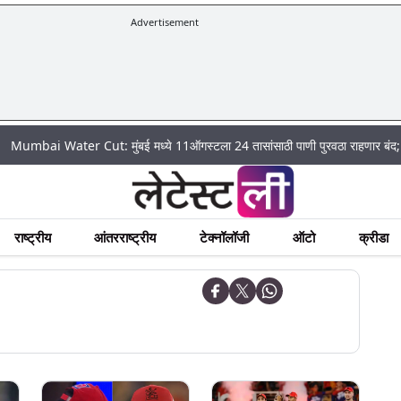
Advertisement
ter Cut: मुंबई मध्ये 11ऑगस्टला 24 तासांसाठी पाणी पुरवठा राहणार बंद; पहा कुठे असे
राष्ट्रीय
आंतरराष्ट्रीय
टेक्नॉलॉजी
ऑटो
क्रीडा