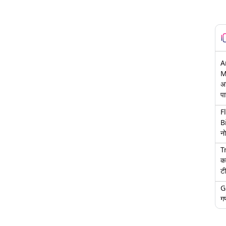
A
M
अ
पा
F
B
नो
T
क
टी
G
गण