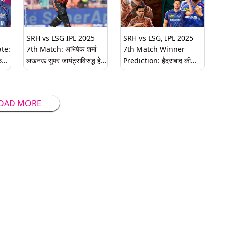
SRH vs LSG IPL 2025
SRH vs LSG, IPL 2025
te:
7th Match: अभिषेक शर्मा
7th Match Winner
फेक
लखनऊ सुपर जायंट्सविरुद्ध हे 5
Prediction: हैदराबाद की
रथम
विक्रम करू शकतो आपल्या
लखनौ कोणता संघ करणार
नावावर
चांगली कामगिरी? कोणता संघ
होणार विजयी? वाचा मॅच
OAD MORE
प्रेडिक्शन रिपोर्ट