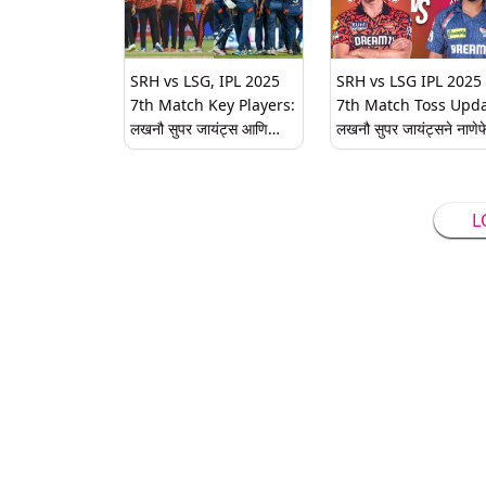
शकतो
SRH vs LSG, IPL 2025
SRH vs LSG IPL 2025
7th Match Key Players:
7th Match Toss Upda
लखनौ सुपर जायंट्स आणि
लखनौ सुपर जायंट्सने नाणे
सनरायझर्स हैदराबाद आमनेसामने,
जिंकली, हैदराबाद करणार प्
सर्वांच्या नजरा असतील या दिग्गज
फलंदाजी
खेळाडूंवर
L