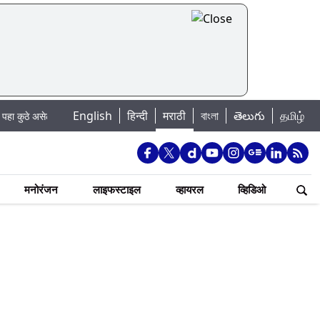
|
English
हिन्दी
मराठी
বাংলা
తెలుగు
தமிழ்
ल पाणी बंद
Madhur Satta Matka: मधूर सट्टा मटका बद्दल काही गोष्टी घ्या जाणून 
मनोरंजन
लाइफस्टाइल
व्हायरल
व्हिडिओ