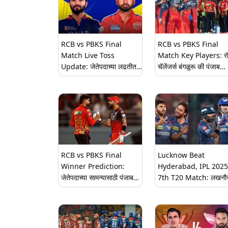
दुष्काळ संपला
RCB vs PBKS Final
RCB vs PBKS Final
Match Live Toss
Match Key Players: र
Update: जेतेपदाच्या लढतीत
चॅलेंजर्स बंगळुरू की पंजाब
पंजाबच्या पदरी नाणेफेक, बंगळुरू
किंग्जला कोण होणार आयपी
करणार प्रथम फलंदाजी; पाहा
2025 चा विजेता, सर्वांच्या 
प्लेइंग 11
असतील 'या' दिग्गज खेळाडूं
RCB vs PBKS Final
Lucknow Beat
Winner Prediction:
Hyderabad, IPL 2025
जेतेपदाच्या सामन्यासाठी पंजाब
7th T20 Match: लखनौन
किंग्ज आणि रॉयल चॅलेंजर्स
हैदराबादचा 5 विकेट्सने केल
बंगळुरू यांच्यात होणार जोरदार
पराभव, मार्श-पुराणने घातला
लढत, सामना सुरू होण्यापूर्वी
धुमाकूळ, शार्दुलने 4 विकेट्स
जाणून घ्या कोणता संघ जिंकू
घेतल्या