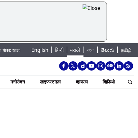
English
हिन्दी
मराठी
বাংলা
తెలుగు
தமிழ்
ला धरणातून मुठानदी पात्रात विसर्ग सुरु; नागरिकांना नदीपात्रात न उतरण्याचे प्रशासना
मनोरंजन
लाइफस्टाइल
व्हायरल
व्हिडिओ