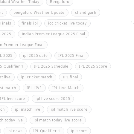
abad Weather Today
Bengaluru
rt
bengaluru Weather Update
chandigarh
Finals
finals ipl
icc cricket live today
e 2025
Indian Premier League 2025 Final
an Premier League Final
PL 2025
ipl 2025 date
IPL 2025 Final
5 Qualifier 1
IPL 2025 Schedule
IPL 2025 Score
et live
ipl cricket match
IPL final
ast match
IPL LIVE
IPL Live Match
IPL live score
ipl live score 2025
tch
ipl match live
ipl match live score
ch today live
ipl match today live score
ipl news
IPL Qualifier-1
ipl score