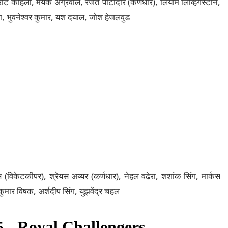
ाट कोहली, मयंक अग्रवाल, रजत पाटीदार (कर्णधार), लियाम लिव्हिंगस्टोन,
्या, भुवनेश्वर कुमार, यश दयाल, जोश हेजलवुड
स (विकेटकीपर), श्रेयस अय्यर (कर्णधार), नेहल वढेरा, शशांक सिंग, मार्कस
र विषक, अर्शदीप सिंग, युझवेंद्र चहल