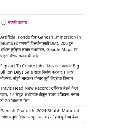
नक्की वाचाच
Artificial Ponds for Ganesh Immersion in
Mumbai: गणपती विसर्जनासाठी BMC 200 हून
अधिक कृत्रिम तलाव उभारणार; Google Maps वर
पाहता येणार तलावांची यादी
Flipkart To Create Jobs: फ्लिपकार्ट आगामी Big
Billion Days Sale साठी निर्माण करणार 1 लाख
नोकऱ्या; संपूर्ण भारतभर होणार पूर्ती केंद्रांचा विस्तार
Travis Head New Record: ट्रॅव्हिस हेडने केला
कहर, 17 चेंडूत अर्धशतक ठोकून रचला इतिहास; बनला
टी-20 'पॉवरप्ले किंग'
Ganesh Chaturthi 2024 Shubh Muhurat:
गणेश चतुर्थीनिमित्त जाणून घ्या, शहरनिहाय पूजेच्या वेळा