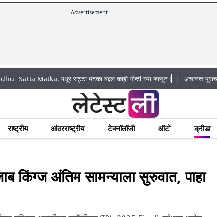
Advertisement
|
tka: मधूर सट्टा मटका बद्दल काही गोष्टी घ्या जाणून !
अचानक पूराचा धोका: खडकवास
राष्ट्रीय
आंतरराष्ट्रीय
टेक्नॉलॉजी
ऑटो
क्रीडा
पंजाब किंग्ज अंतिम सामन्याला सुरुवात, पाहा