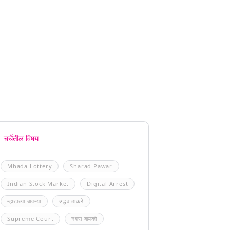
चर्चेतील विषय
Mhada Lottery
Sharad Pawar
Indian Stock Market
Digital Arrest
म्हाडाच्या बातम्या
उद्धव ठाकरे
Supreme Court
नवरा बायको