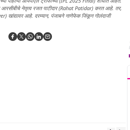
ून त्यांच्या पहिल्या आयपीएल ट्रॉफीच्या (IPL 2025 Final) शोधात आहेत.
ामात आरसीबीचे नेतृत्व रजत पाटीदार (Rahat Patidar) करत आहे. तर,
r) खांद्यावर आहे. दरम्यान, पंजाबने नाणेफेक जिंकून गोलंदाजी
T