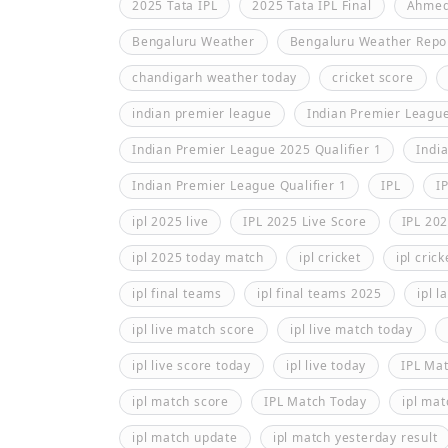
2025 Tata IPL
2025 Tata IPL Final
Ahmed
Bengaluru Weather
Bengaluru Weather Repo
chandigarh weather today
cricket score
indian premier league
Indian Premier Leagu
Indian Premier League 2025 Qualifier 1
Indi
Indian Premier League Qualifier 1
IPL
I
ipl 2025 live
IPL 2025 Live Score
IPL 202
ipl 2025 today match
ipl cricket
ipl crick
ipl final teams
ipl final teams 2025
ipl l
ipl live match score
ipl live match today
ipl live score today
ipl live today
IPL Ma
ipl match score
IPL Match Today
ipl mat
ipl match update
ipl match yesterday result