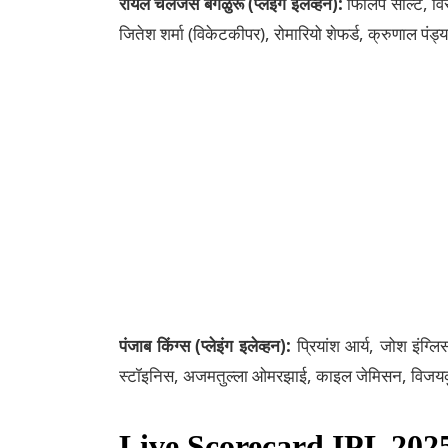
रॉयल चॅलेंजर्स बेंगळुरू (प्लेइंग इलेव्हन):
फिलिप सॉल्ट, विर
जितेश शर्मा (विकेटकीपर), रोमारियो शेफर्ड, क्रुणाल पंड
पंजाब किंग्स (प्लेइंग इलेव्हन):
प्रियांश आर्य, जोश इंग्लि
स्टॉइनिस, अजमतुल्ला ओमरझाई, काइल जेमिसन, विजयकुमा