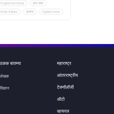
Cryptocurrency
इतर खेळ
Viral Video
आरोग्य
Cybercrime
ठळक बातम्या
महाराष्ट्र
आंतरराष्ट्रीय
लेखक
टेक्नॉलॉजी
विज्ञान
ऑटो
व्हायरल