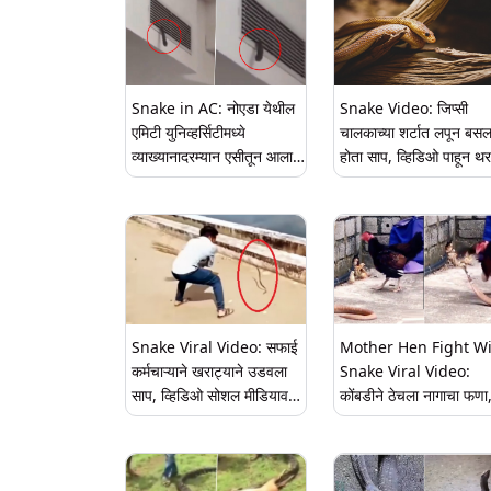
Snake in AC: नोएडा येथील
Snake Video: जिप्सी
एमिटी युनिव्हर्सिटीमध्ये
चालकाच्या शर्टात लपून बसल
व्याख्यानादरम्यान एसीतून आला
होता साप, व्हिडिओ पाहून थ
भला मोठा साप, विद्यार्थ्यांमध्ये
उडेल
घबराट (Watch Video)
Snake Viral Video: सफाई
Mother Hen Fight W
कर्मचाऱ्याने खराट्याने उडवला
Snake Viral Video:
साप, व्हिडिओ सोशल मीडियावर
कोंबडीने ठेचला नागाचा फणा
व्हायरल
पिल्लांना वाचविण्यासाठी आई
रुद्रावतार, पाहा व्हिडिओ