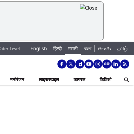
English
हिन्दी
मराठी
বাংলা
తెలుగు
தமிழ்
 मुंबई पाणीपुरवठा अपडेट: शहरातील 7 तलावांमधील जलसाठा 88.93 टक्क्यांवर पोहोच
मनोरंजन
लाइफस्टाइल
व्हायरल
व्हिडिओ