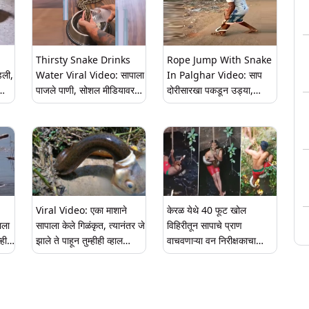
Thirsty Snake Drinks
Rope Jump With Snake
डली,
Water Viral Video: सापाला
In Palghar Video: साप
पाजले पाणी, सोशल मीडियावर
दोरीसारखा पकडून उड्या,
व्हिडिओ व्हायरल
अतिउत्साही तरुणाचा जीवघेणा
प्रताप (पाहा व्हिडिओ)
Viral Video: एका माशाने
केरळ येथे 40 फूट खोल
ाला
सापाला केले गिळंकृत, त्यानंतर जे
विहिरीतून सापाचे प्राण
्हीच
झाले ते पाहून तुम्हीही व्हाल
वाचवणाऱ्या वन निरीक्षकाचा
eo )
अचंबित
व्हिडिओ व्हायरल