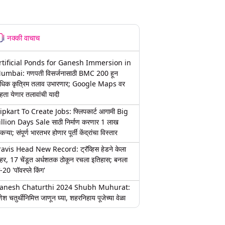
नक्की वाचाच
rtificial Ponds for Ganesh Immersion in
umbai: गणपती विसर्जनासाठी BMC 200 हून
धिक कृत्रिम तलाव उभारणार; Google Maps वर
हता येणार तलावांची यादी
lipkart To Create Jobs: फ्लिपकार्ट आगामी Big
illion Days Sale साठी निर्माण करणार 1 लाख
कऱ्या; संपूर्ण भारतभर होणार पूर्ती केंद्रांचा विस्तार
ravis Head New Record: ट्रॅव्हिस हेडने केला
हर, 17 चेंडूत अर्धशतक ठोकून रचला इतिहास; बनला
-20 'पॉवरप्ले किंग'
anesh Chaturthi 2024 Shubh Muhurat:
ेश चतुर्थीनिमित्त जाणून घ्या, शहरनिहाय पूजेच्या वेळा