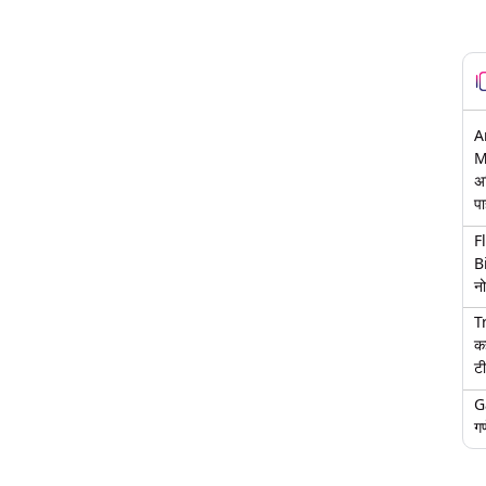
A
M
अ
पा
F
B
नो
T
क
टी
G
गण