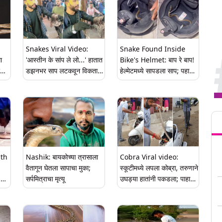
Snakes Viral Video:
Snake Found Inside
ा
'आस्तीन के सांप ले लो...' हातात
Bike's Helmet: बाप रे बाप!
रकाप
डझनभर साप लटकवून विकताना
हेल्मेटमध्ये सापडला साप; पहा
दिसला 'हा' व्यक्ती, पहा व्हिडिओ
व्हायरल व्हिडिओ
Tren
ith
Nashik: बायकोच्या त्रासाला
Cobra Viral video:
वैतागून घेतला सापाचा मुका;
स्कूटीमध्ये लपला कोब्रा, तरुणाने
,
सर्पमित्राचा मृत्यू
उघड्या हातांनी पकडला; पाहा
चा
रोमांच आणणारा व्हिडिओ