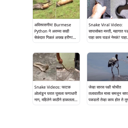
अविश्वसनीय! Burmese
Snake Viral Video:
Python ने अवघ्या काही
सापासोबत मस्ती, महागात प
सेकंदात गिळलं अख्ख हरीण!
पाहा काय घडलं नेमकं? पाहा
Viral Video करेल थक्क
व्हिडिओ
Snake Videos: फाटक
जेव्हा सारस पक्षी चोचीत
ओलांडून घरात घुसला फणाधारी
तलावातील मासा समजून साप
नाग, महिलेने काठीने हाकलला
पकडतो तेव्हा काय होत ते तुम
(पाहा व्हिडिओ)
पाहा ( Watch Viral Vid