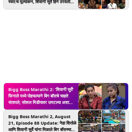
स्वत:च मूल्यांकन, शिवानी सुर्वे हिने ठरवली
तिची 2 लाख रुपये किंमत
Bigg Boss Marathi 2: 'शिवानी सुर्वे'
फिनाले मध्ये पोहचल्याने बिग बॉसचे चाहते
संतापले; सोशल मिडीयावर उमटल्या अशा
प्रतिक्रिया
Bigg Boss Marathi 2, August
21, Episode 88 Update: नेहा शितोळे
आणि शिवानी सुर्वे यांना मिळाले बिग बॉसच्या