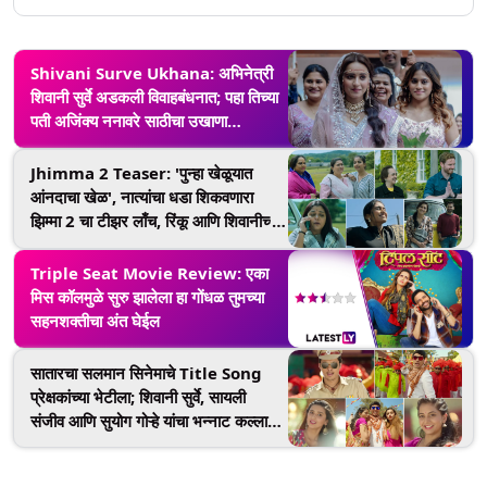
Shivani Surve Ukhana: अभिनेत्री
शिवानी सुर्वे अडकली विवाहबंधनात; पहा तिच्या
पती अजिंक्य ननावरे साठीचा उखाणा
(Watch Video)
Jhimma 2 Teaser: 'पुन्हा खेळूयात
आंनदाचा खेळ', नात्यांचा धडा शिकवणारा
झिम्मा 2 चा टीझर लाँच, रिंकू आणि शिवानीच्या
एन्टीनं वेधल मनरिंकू राजगुरु आणि शिवानी
सुर्वेच्या एन्टीनं वेधल मन
Triple Seat Movie Review: एका
मिस कॉलमुळे सुरु झालेला हा गोंधळ तुमच्या
सहनशक्तीचा अंत घेईल
सातारचा सलमान सिनेमाचे Title Song
प्रेक्षकांच्या भेटीला; शिवानी सुर्वे, सायली
संजीव आणि सुयोग गोऱ्हे यांचा भन्नाट कल्ला
(Watch Video)