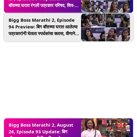
बॉसच्या घरात रंगली पत्रकार परिषद, शिव-
वीणाच्या लग्नाची घोषणा, शिवानी-नेहाची मैत्री
ठरला चर्चेचा विषय
Bigg Boss Marathi 2, Episode
94 Preview: बिग बॉसच्या घरात आलेल्या
पत्रकारांनी घेतला स्पर्धकांचा क्लास, वीणाने
केलेल्या या वक्तव्याबद्दल मागितली शिवानी आणि
नेहाची माफी
Bigg Boss Marathi 2, August
26, Episode 93 Update: बिग