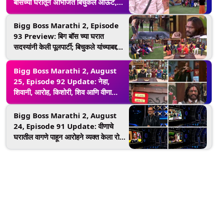
बॉसच्या घरातून अभिजित बिचुकले आऊट,
टॉप 6 सदस्य लढणार विजेतेपदासाठी
Bigg Boss Marathi 2, Episode
93 Preview: बिग बॉस च्या घरात
सदस्यांनी केली पूलपार्टी; बिचुकले यांच्याबद्दल
रंगणार शेवटचा टास्क
Bigg Boss Marathi 2, August
25, Episode 92 Update: नेहा,
शिवानी, आरोह, किशोरी, शिव आणि वीणा
पोहचले बिग बॉसच्या फिनालेमध्ये, अभिजित
बिचुकले यांची घरातील एक्झिट उद्या ठरणार
Bigg Boss Marathi 2, August
24, Episode 91 Update: वीणाचे
घरातील वागणे पाहून आरोहने व्यक्त केला रोष,
महेश मांजरेकर यांनी फिनालीमध्ये पोहचल्याने
दिल्या शिवानी आणि नेहाला शुभेच्छा