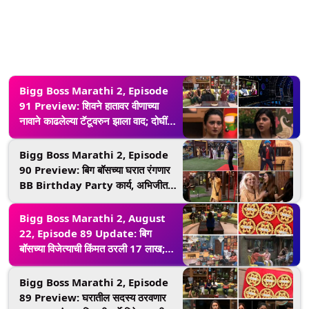
Bigg Boss Marathi 2, Episode
91 Preview: शिवने हातावर वीणाच्या
नावाने काढलेल्या टॅटूवरुन झाला वाद; दोघींच्या
वागण्याचा काय होणार परिणाम?
Bigg Boss Marathi 2, Episode
90 Preview: बिग बॉसच्या घरात रंगणार
BB Birthday Party कार्य, अभिजीत
बिचुकले धरणार कमल हसनच्या लोकप्रिय
गाण्यावर ठेका
Bigg Boss Marathi 2, August
22, Episode 89 Update: बिग
बॉसच्या विजेत्याची किंमत ठरली 17 लाख;
आरोह, शिव, वीणा आणि किशोरी झाले
नॉमिनेटेड
Bigg Boss Marathi 2, Episode
89 Preview: घरातील सदस्य ठरवणार