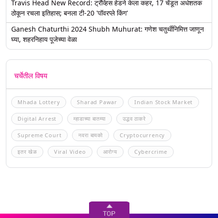
Travis Head New Record: ट्रॅव्हिस हेडने केला कहर, 17 चेंडूत अर्धशतक
ठोकून रचला इतिहास; बनला टी-20 'पॉवरप्ले किंग'
Ganesh Chaturthi 2024 Shubh Muhurat: गणेश चतुर्थीनिमित्त जाणून
घ्या, शहरनिहाय पूजेच्या वेळा
चर्चेतील विषय
Mhada Lottery
Sharad Pawar
Indian Stock Market
Digital Arrest
म्हाडाच्या बातम्या
उद्धव ठाकरे
Supreme Court
नवरा बायको
Cryptocurrency
इतर खेळ
Viral Video
आरोग्य
Cybercrime