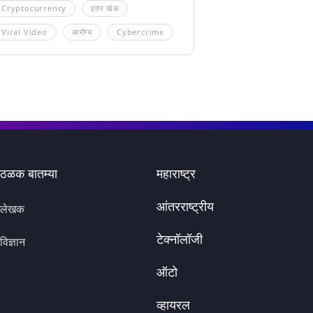
Cryptocurrency
इतर खेळ
Viral Video
आरोग्य
Cybercrime
ठळक बातम्या
महाराष्ट्र
आंतरराष्ट्रीय
लेखक
टेक्नॉलॉजी
विज्ञान
ऑटो
व्हायरल