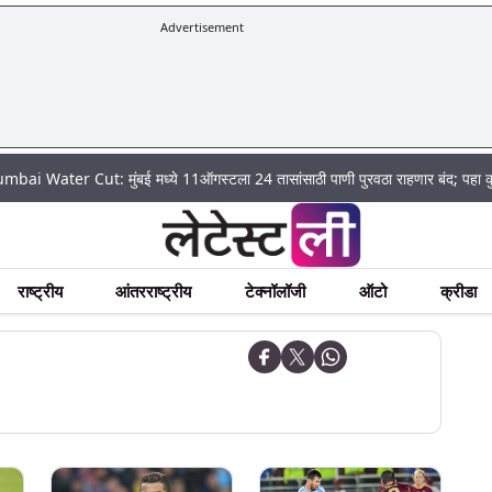
Advertisement
r Cut: मुंबई मध्ये 11ऑगस्टला 24 तासांसाठी पाणी पुरवठा राहणार बंद; पहा कुठे असेल 
राष्ट्रीय
आंतरराष्ट्रीय
टेक्नॉलॉजी
ऑटो
क्रीडा