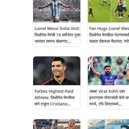
Lionel Messi India Visit:
Fan Hugs Lionel Mes
लिओनेल मेस्सी 14 वर्षांनंतर पुन्हा
लिओनेल मेस्सीला भेटण्यासाठ
भारतात सामना खेळणार;
चाहता पोहचला मैदानात; स्पोर्
वेळापत्रकानुसार 'या' तारखेला
सॅन मिगुएलिटो विरुद्ध इंटर म
असेल दौरा
क्लब फ्रेंडली मॅच दरम्यानची
घटना (Watch Video)
Forbes Highest-Paid
अबब! Virat Kohli एका
Athlete: लिओनेल मेस्सीला
इंस्टाग्राम पोस्टसाठी घेतो क
मागे टाकून Cristiano
रुपये, टॉप लिस्टमध्ये
Ronaldo चौथ्यांदा बनला
Cristiano Ronaldo ही
सर्वाधिक कमाई करणारा खेळाडू;
सामील; आकडे पाहुन चक्रव
Forbes ने जारी केली यादी