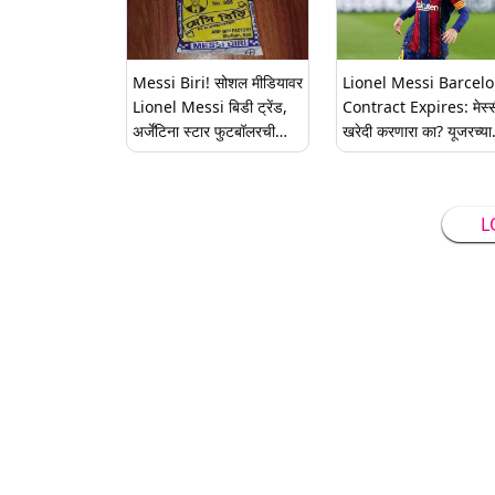
Messi Biri! सोशल मीडियावर
Lionel Messi Barcel
Lionel Messi बिडी ट्रेंड,
Contract Expires: मेस्स
अर्जेंटिना स्टार फुटबॉलरची
खरेदी करणारा का? यूजरच्या
भारतातील पहिली अ‍ॅड म्हणून
प्रश्नावर राजस्थान रॉयल्सने
फोटो व्हायरल
म्हटले- ‘मेस्सी सा पधारो मेरे 
L