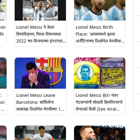
 on
Lionel Messi ने केला
Lionel Messi Birth
ॉल
विश्वविक्रम; फिफा विश्वचषक
Place: 'आसाममध्ये झाला
2022 च्या विजयाच्या इंस्टाग्राम
अर्जेंटिनाच्या लिओनेल मेस्सीचा
पोस्टला मिळाले इतिहासातील
जन्म'; काँग्रेस खासदार Abdul
सर्वात जास्त लाईक्स (See
Khaleque यांचा दावा
Viral Post)
:
Lionel Messi Leave
Lionel Messi Biri नंतर
ssi
Barcelona: बार्सिलोना
नेटकऱ्यांनी शोधली क्रिस्टियानो
ड्रॉ
क्लबसह लिओनेल मेस्सीच्या 18
रोनाल्डो बिडी (See Viral
ाचे
वर्षांच्या प्रवासावर ब्रेक, विदाई
Photo)
पत्रकार परिषदेत फुटबॉलपटूला
अश्रू अनावर