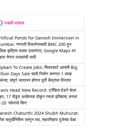
नक्की वाचाच
rtificial Ponds for Ganesh Immersion in
umbai: गणपती विसर्जनासाठी BMC 200 हून
धिक कृत्रिम तलाव उभारणार; Google Maps वर
हता येणार तलावांची यादी
lipkart To Create Jobs: फ्लिपकार्ट आगामी Big
illion Days Sale साठी निर्माण करणार 1 लाख
कऱ्या; संपूर्ण भारतभर होणार पूर्ती केंद्रांचा विस्तार
ravis Head New Record: ट्रॅव्हिस हेडने केला
हर, 17 चेंडूत अर्धशतक ठोकून रचला इतिहास; बनला
-20 'पॉवरप्ले किंग'
anesh Chaturthi 2024 Shubh Muhurat:
ेश चतुर्थीनिमित्त जाणून घ्या, शहरनिहाय पूजेच्या वेळा