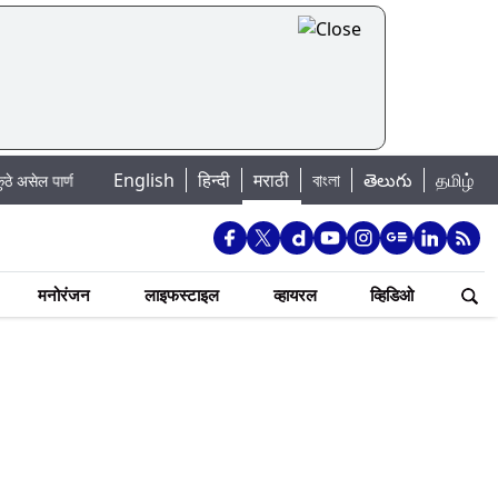
|
English
हिन्दी
मराठी
বাংলা
తెలుగు
தமிழ்
पाणी बंद
Madhur Satta Matka: मधूर सट्टा मटका बद्दल काही गोष्टी घ्या जाणून !
मनोरंजन
लाइफस्टाइल
व्हायरल
व्हिडिओ