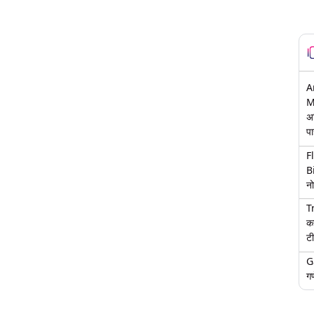
A
M
अ
पा
F
B
नो
T
क
टी
G
गण