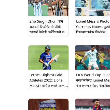
Ziva Singh Dhoni हिने
Lionel Messi's Photo
दाखवली लिओनेल मेस्सीची
Currency Notes: फुटब
स्वाक्षरी केलेली अर्जेंटिनाची जर्सी;
विश्वचषकानंतर लिओनेल
पाहा सुंदर फोटो
मेस्सीचा मोठा सन्मान; चलनी
नोटांवर छापला जाऊ शकतो
फोटो- Reports
Forbes Highest Paid
FIFA World Cup 2022
Athletes 2022: Lionel
ब्राझीलविरुद्ध Lionel Me
Messi सर्वाधिक कमाई करणारा
गोल करण्यात फेल, गोलरहित 
खेळाडू; विराट कोहली टॉप-100
खेळून अर्जेंटिनाला विश्वचषक
मध्ये एकमेव भारतीय, गेल्यावर्षी
तिकीट
किती कमावले जाणून घ्या