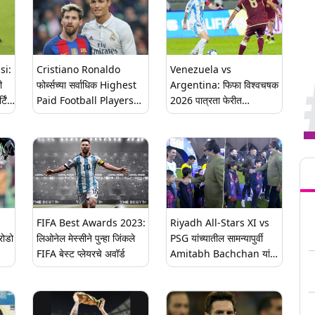
si:
Cristiano Ronaldo
Venezuela vs
ी
फोर्ब्सच्या सर्वाधिक Highest
Argentina: फिफा विश्वचषक
टिंग
Paid Football Players
2026 पात्रता फेरीत
ियामी
2024 यादीत अव्वल; दुसऱ्या
व्हेनेझुएलाने लिओनेल मेस्सीच्या
स्थानावर असलेल्या Lionel
अर्जेंटिनाला 1-1 वर बरोबरीत
Messi पेक्षा दुप्पट कमाई
रोखले
Tren
FIFA Best Awards 2023:
Riyadh All-Stars XI vs
रोडो
लिओनेल मेस्सीने पुन्हा जिंकले
PSG यांच्यातील सामन्यापुर्वी
FIFA बेस्ट प्लेयरचे अवॉर्ड
Amitabh Bachchan यांनी
Lionel Messi आणि
ाल
Cristiano Ronaldo यांची
घेतली भेट, पहा फोटो