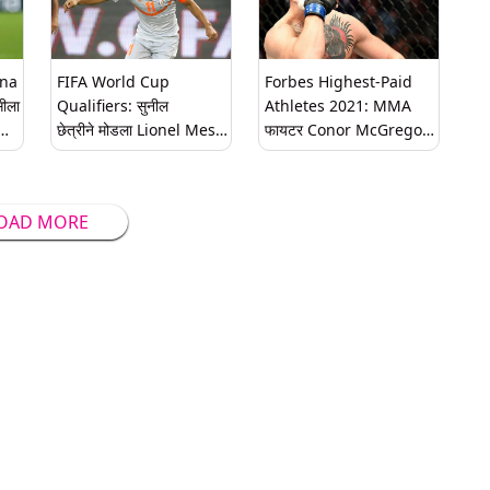
ona
FIFA World Cup
Forbes Highest-Paid
ीला
Qualifiers: सुनील
Athletes 2021: MMA
छेत्रीने मोडला Lionel Messi
फायटर Conor McGregor
याचा रेकॉर्ड, सर्वाधिक गोल
सर्वाधिक कमाई करणारा खेळाडू,
देस?’
करणारा बनला दुसरा सक्रिय
पहा COVID-19 काळात तगडं
फुटबॉलर
मानधन मिळवणाऱ्यांची टॉप-10
OAD MORE
लिस्ट