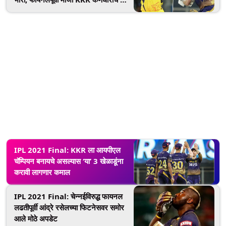
विधान
IPL 2021 Final: KKR ला आयपीएल
चॅम्पियन बनायचे असल्यास ‘या’ 3 खेळाडूंना
करावी लागणार कमाल
IPL 2021 Final: चेन्नईविरुद्ध फायनल
लढतीपूर्वी आंद्रे रसेलच्या फिटनेसवर समोर
आले मोठे अपडेट