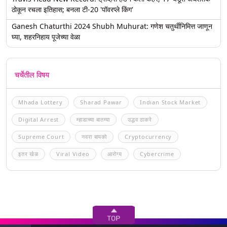
ठोकून रचला इतिहास; बनला टी-20 'पॉवरप्ले किंग'
Ganesh Chaturthi 2024 Shubh Muhurat: गणेश चतुर्थीनिमित्त जाणून
घ्या, शहरनिहाय पूजेच्या वेळा
चर्चेतील विषय
Mhada Lottery
Sharad Pawar
Indian Stock Market
Digital Arrest
म्हाडाच्या बातम्या
उद्धव ठाकरे
Supreme Court
नवरा बायको
Cryptocurrency
इतर खेळ
Viral Video
आरोग्य
Cybercrime