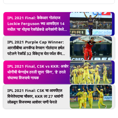
IPL 2021 Final: केकेआर गोलंदाज
Lockie Ferguson च्या आयपीएल 14
मधील ‘या’ मोठ्या रेकॉर्डकडे अनेकांनी केले
दुर्लक्ष
IPL 2021 Purple Cap Winner:
आरसीबीचा अनकॅप्ड वेगवान गोलंदाज हर्षल
पटेलने रेकॉर्ड 32 विकेट्स घेत पर्पल कॅप
केली काबीज
IPL 2021 Final, CSK vs KKR: अखेर
धोनीची चेन्नईच ठरली सुपर ‘किंग’, ‘हे’ ठरले
संघाच्या विजयाचे नायक
IPL 2021 Final: CSK चा आयपीएल
विजेतेपदाचा चौकार, KKR ला 27 धावांनी
लोळवून विजयच्या आशेवर पाणी फेरले