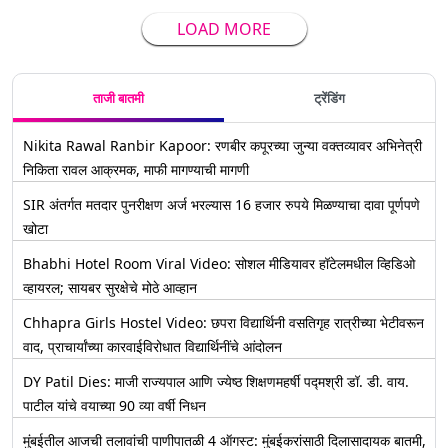
LOAD MORE
ताजी बातमी
ट्रेंडिंग
Nikita Rawal Ranbir Kapoor: रणबीर कपूरच्या जुन्या वक्तव्यावर अभिनेत्री
निकिता रावल आक्रमक, माफी मागण्याची मागणी
SIR अंतर्गत मतदार पुनरीक्षण अर्ज भरल्यास 16 हजार रुपये मिळण्याचा दावा पूर्णपणे
खोटा
Bhabhi Hotel Room Viral Video: सोशल मीडियावर हॉटेलमधील व्हिडिओ
व्हायरल; सायबर सुरक्षेचे मोठे आव्हान
Chhapra Girls Hostel Video: छपरा विद्यार्थिनी वसतिगृह रात्रीच्या भेटीवरून
वाद, प्राचार्यांच्या कारवाईविरोधात विद्यार्थिनींचे आंदोलन
DY Patil Dies: माजी राज्यपाल आणि ज्येष्ठ शिक्षणमहर्षी पद्मश्री डॉ. डी. वाय.
पाटील यांचे वयाच्या 90 व्या वर्षी निधन
मुंबईतील आजची तलावांची पाणीपातळी 4 ऑगस्ट: मुंबईकरांसाठी दिलासादायक बातमी,