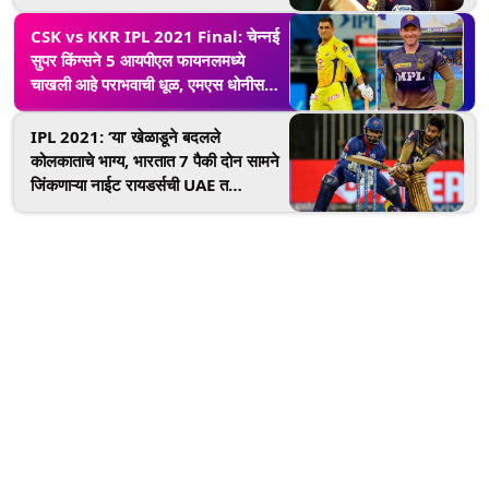
CSK vs KKR IPL 2021 Final: चेन्नई
सुपर किंग्सने 5 आयपीएल फायनलमध्ये
चाखली आहे पराभवाची धूळ, एमएस धोनीसमोर
कठीण आव्हान
IPL 2021: ‘या’ खेळाडूने बदलले
कोलकाताचे भाग्य, भारतात 7 पैकी दोन सामने
जिंकणाऱ्या नाईट रायडर्सची UAE त
फायनलमध्ये धडक