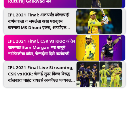
Ruturaj Gaikwad बाद
IPL 2021 Final: आतापर्यंत कोणत्याही
कर्णधाराला न जमलेला असा पराक्रम
करणारा MS Dhoni एकच, आयपीएल
जेतेपदाच्या सामन्यात इतिहास घडवला
IPL 2021 Final, CSK vs KKR: अंतिम
सामन्यात Eoin Morgan च्या बाजूने
नाणेफेकीचा कौल, चेन्नईला दिले फलंदाजीचे
आमंत्रण
IPL 2021 Final Live Streaming,
CSK vs KKR: चेन्नई सुपर किंग्ज विरुद्ध
कोलकाता नाईट रायडर्स आयपीएल फायनल
सामन्याचे TV टेलिकास्ट व स्ट्रीमिंग लाईव्ह
असे पहा