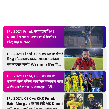
IPL 2021 Final: फायनलपूर्वी MS
Dhoni ने मारला जबरदस्त हेलिकॉप्टर
शॉट; पाहा Video
IPL 2021 Final, CSK vs KKR: चेन्नई
विरुद्ध कोलकाता फायनल सामन्यात कोणता
संघ मारणार बाजी? Wasim Jaffer ने
अनोख्या शैलीत केली भविष्यवाणी
IPL 2021 Final, CSK vs KKR:
कोणाची खेळी कोरेल आयपीएल चषकावर नाव?
अंतिम लढतीत 'या' 6 खेळाडूंवर मोठी
जबाबदारी
IPL 2021, CSK vs KKR Final:
Eoin Morgan वर का आहे MS Dhoni
भारी, फायनलपूर्वी माजी KKR कर्णधाराचे मोठे