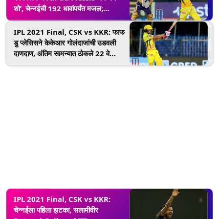
शो’, चेन्नईची 192 धावांपर्यंत मजल;
कोलकाता जेतेपदासाठी पार करावा लागणार
विशाल डोंगर पार
IPL 2021 Final, CSK vs KKR: फाफ
डु प्लेसिसने केकेआर गोलंदाजांची उडवली
दाणदाण, अंतिम सामन्यात ठोकले 22 वे
आयपीएल अर्धशतक
IPL 2021 Final, CSK vs KKR:
चेन्नईला पहिला झटका, सलामीवीर