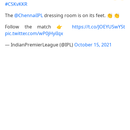
#CSKvKKR
The
@ChennaiIPL
dressing room is on its feet. 👏 👏
Follow the match 👉
https://t.co/JOEYUSwYSt
pic.twitter.com/wP0jHyiIqx
— IndianPremierLeague (@IPL)
October 15, 2021