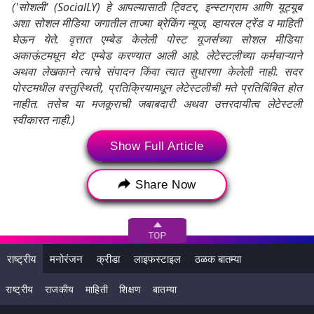
('सोशली' (SocialLY) हे आपल्यासाठी ट्विटर, इन्स्टाग्राम आणि यूट्यूब
अशा सोशल मीडिया जगातील ताज्या ब्रेकिंग न्यूज, व्हायरल ट्रेंड व माहिती
घेऊन येते. वृत्तात एम्बेड केलेली पोस्ट यूजर्सच्या सोशल मीडिया
अकाऊंटमधून थेट एम्बेड करण्यात आली आहे. लेटेस्टलीच्या कर्मचाऱ्याने
अथवा लेखकाने त्याचे संपादन किंवा त्यात सुधारणा केलेली नाही. सदर
पोस्टमधील वस्तुस्थिती, प्रतिक्रियामधून लेटेस्टलीची मते प्रतिबिंबित होत
नाहीत. तसेच या मजकूराची जबाबदारी अथवा उत्तरदायीत्व लेटेस्टली
स्वीकारत नाही.)
Show Full Article
Tags:
Chennai Super Kings
CSK
Share Now
CSK vs KKR IPL 2021 Final
CSK विरुद्ध KKR आयपीएल 2021 फायनल
Faf du Plessis
Indian Premier League
राष्ट्रीय
मनोरंजन
क्रीडा
लाइफस्टाइल
ठळक बातम्या
Indian Premier League 2021
IPL
IPL 2021
राष्ट्रीय
राजकीय
माहिती
शिक्षण
बातम्या
IPL 2021 Final
IPL 2021 in UAE