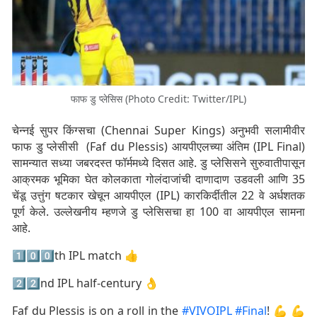
फाफ डु प्लेसिस (Photo Credit: Twitter/IPL)
चेन्नई सुपर किंग्सचा (Chennai Super Kings) अनुभवी सलामीवीर
फाफ डु प्लेसीसी (Faf du Plessis) आयपीएलच्या अंतिम (IPL Final)
सामन्यात सध्या जबरदस्त फॉर्ममध्ये दिसत आहे. डु प्लेसिसने सुरुवातीपासून
आक्रमक भूमिका घेत कोलकाता गोलंदाजांची दाणादाण उडवली आणि 35
चेंडू उत्तुंग षटकार खेचून आयपीएल (IPL) कारकिर्दीतील 22 वे अर्धशतक
पूर्ण केले. उल्लेखनीय म्हणजे डु प्लेसिसचा हा 100 वा आयपीएल सामना
आहे.
1⃣0⃣0⃣th IPL match 👍
2⃣2⃣nd IPL half-century 👌
Faf du Plessis is on a roll in the
#VIVOIPL
#Final
! 💪 💪