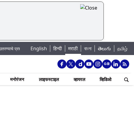
|
English
हिन्दी
मराठी
বাংলা
తెలుగు
தமிழ்
रशासनाचे आवाहन
मनोरंजन
लाइफस्टाइल
व्हायरल
व्हिडिओ