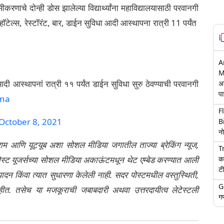
रणाचे दोन्ही डोस झालेल्या विद्यार्थ्यांना महाविद्यालयासाठी परवानगी
ॉटेल्स, रेस्टॉरंट, बार, डाईन सुविधा आदी आस्थापना रात्री 11 पर्यंत
A
M
र आदी आस्थापनां रात्री ११ पर्यंत डाईन सुविधा सुरु ठेवण्याची परवानगी
अ
पा
ona
F
October 8, 2021
B
नो
्राम आणि यूट्यूब अशा सोशल मीडिया जगातील ताज्या ब्रेकिंग न्यूज,
T
क
ेली पोस्ट यूजर्सच्या सोशल मीडिया अकाऊंटमधून थेट एम्बेड करण्यात आली
टी
ंपादन किंवा त्यात सुधारणा केलेली नाही. सदर पोस्टमधील वस्तुस्थिती,
G
नाहीत. तसेच या मजकूराची जबाबदारी अथवा उत्तरदायीत्व लेटेस्टली
गण