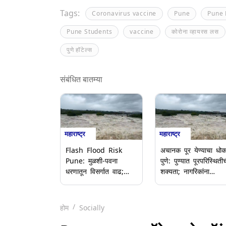
Tags:
Coronavirus vaccine
Pune
Pune 
Pune Students
vaccine
कोरोना व्हायरस लस
पुणे हॉटेल्स
संबंधित बातम्या
महाराष्ट्र
महाराष्ट्र
Flash Flood Risk
अचानक पूर येण्याचा धोक
Pune: मुळशी-पवना
पुणे: पुण्यात पूरपरिस्थिती
धरणातून विसर्गात वाढ;
शक्यता; नागरिकांना
IMD चा मुसळधार
सतर्कतेचा इशारा
पावसाचा इशारा,
होम
Socially