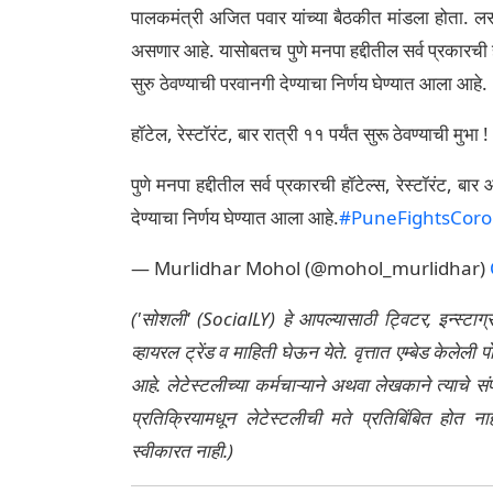
पालकमंत्री अजित पवार यांच्या बैठकीत मांडला होता. लसीक
असणार आहे. यासोबतच पुणे मनपा हद्दीतील सर्व प्रकारची ह
सुरु ठेवण्याची परवानगी देण्याचा निर्णय घेण्यात आला आहे.
हॉटेल, रेस्टॉरंट, बार रात्री ११ पर्यंत सुरू ठेवण्याची मुभा !
पुणे मनपा हद्दीतील सर्व प्रकारची हॉटेल्स, रेस्टॉरंट, बा
देण्याचा निर्णय घेण्यात आला आहे.
#PuneFightsCor
— Murlidhar Mohol (@mohol_murlidhar)
('सोशली' (SocialLY) हे आपल्यासाठी ट्विटर, इन्स्टाग
व्हायरल ट्रेंड व माहिती घेऊन येते. वृत्तात एम्बेड केल
आहे. लेटेस्टलीच्या कर्मचाऱ्याने अथवा लेखकाने त्याचे स
प्रतिक्रियामधून लेटेस्टलीची मते प्रतिबिंबित होत 
स्वीकारत नाही.)