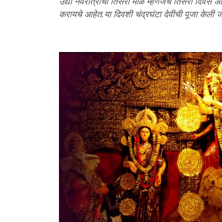
उद्या नवरात्रीची तिसरी माळ म्हणजेच तिसरी दिवस आहे
करायचे आहेत.या दिवशी चंद्रघंटा देवीची पूजा केली ज