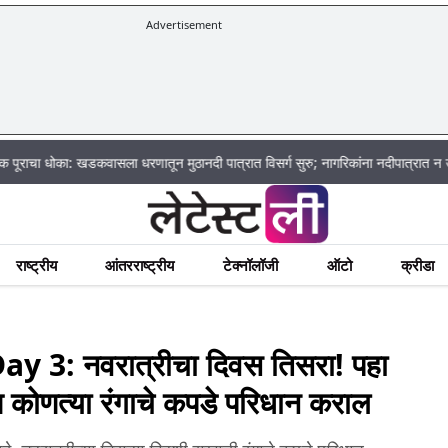
Advertisement
 खडकवासला धरणातून मुठानदी पात्रात विसर्ग सुरु; नागरिकांना नदीपात्रात न उतरण्याचे प्
राष्ट्रीय
आंतरराष्ट्रीय
टेक्नॉलॉजी
ऑटो
क्रीडा
 3: नवरात्रीचा दिवस तिसरा! पहा
 कोणत्या रंगाचे कपडे परिधान कराल