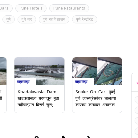
Bars
Pune Hotels
Pune Rstaurants
पुणे
पुणे बार
पुणे महाविद्यालय
पुणे रेस्टॉरंट
महाराष्ट्र
महाराष्ट्र
ा
Khadakwasla Dam:
Snake On Car: मुंबई-
ची
खडकवासला धरणातून मुठा
पुणे एक्सप्रेसवेवर चालत्या
नदीपात्रात विसर्ग सुरू;
कारच्या काचावर अचानक
नागरिकांना सतर्कतेचा इशारा
आला साप