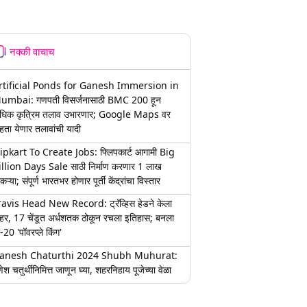
नक्की वाचाच
rtificial Ponds for Ganesh Immersion in
umbai: गणपती विसर्जनासाठी BMC 200 हून
धिक कृत्रिम तलाव उभारणार; Google Maps वर
हता येणार तलावांची यादी
lipkart To Create Jobs: फ्लिपकार्ट आगामी Big
illion Days Sale साठी निर्माण करणार 1 लाख
कऱ्या; संपूर्ण भारतभर होणार पूर्ती केंद्रांचा विस्तार
ravis Head New Record: ट्रॅव्हिस हेडने केला
हर, 17 चेंडूत अर्धशतक ठोकून रचला इतिहास; बनला
-20 'पॉवरप्ले किंग'
anesh Chaturthi 2024 Shubh Muhurat:
ेश चतुर्थीनिमित्त जाणून घ्या, शहरनिहाय पूजेच्या वेळा