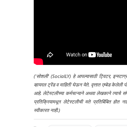
('सोशली' (SocialLY) हे आपल्यासाठी ट्विटर, इन्स्टाग
व्हायरल ट्रेंड व माहिती घेऊन येते. वृत्तात एम्बेड केल
आहे. लेटेस्टलीच्या कर्मचाऱ्याने अथवा लेखकाने त्याचे स
प्रतिक्रियामधून लेटेस्टलीची मते प्रतिबिंबित होत 
स्वीकारत नाही.)