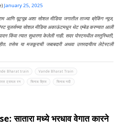
e)
January 25, 2025
्राम आणि यूट्यूब अशा सोशल मीडिया जगातील ताज्या ब्रेकिंग न्यूज,
ेली पोस्ट यूजर्सच्या सोशल मीडिया अकाऊंटमधून थेट एम्बेड करण्यात आली
ंपादन किंवा त्यात सुधारणा केलेली नाही. सदर पोस्टमधील वस्तुस्थिती,
नाहीत. तसेच या मजकूराची जबाबदारी अथवा उत्तरदायीत्व लेटेस्टली
nde Bharat train
Vande Bharat Train
 भारत ट्रायल रन
चिनाब ब्रिज
चिनाब नदी
सातारा मध्ये भरधाव वेगात कारने