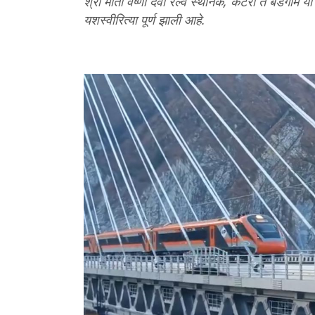
श्री माता वैष्णो देवी रेल्वे स्थानक, कटरा ते बडगाम 
यशस्वीरित्या पूर्ण झाली आहे.