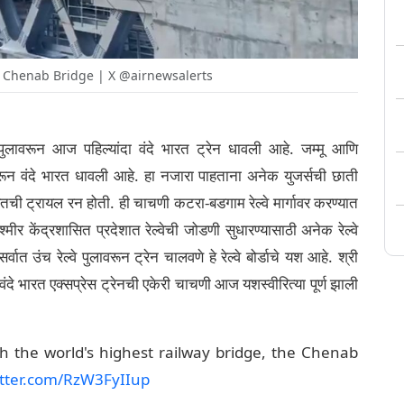
 Chenab Bridge | X @airnewsalerts
्वे पुलावरून आज पहिल्यांदा वंदे भारत ट्रेन धावली आहे. जम्मू आणि
ावरून वंदे भारत धावली आहे. हा नजारा पाहताना अनेक युजर्सची छाती
ची ट्रायल रन होती. ही चाचणी कटरा-बडगाम रेल्वे मार्गावर करण्यात
ीर केंद्रशासित प्रदेशात रेल्वेची जोडणी सुधारण्यासाठी अनेक रेल्वे
उंच रेल्वे पुलावरून ट्रेन चालवणे हे रेल्वे बोर्डाचे यश आहे. श्री
ा वंदे भारत एक्सप्रेस ट्रेनची एकेरी चाचणी आज यशस्वीरित्या पूर्ण झाली
h the world's highest railway bridge, the Chenab
itter.com/RzW3FyIIup