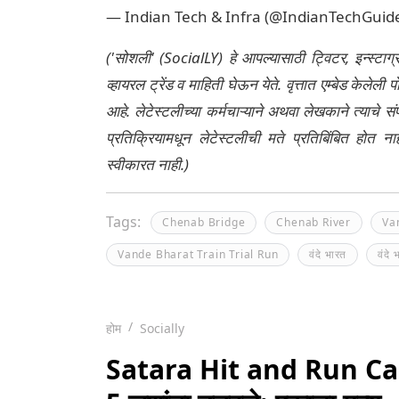
— Indian Tech & Infra (@IndianTechGuid
('सोशली' (SocialLY) हे आपल्यासाठी ट्विटर, इन्स्टाग
व्हायरल ट्रेंड व माहिती घेऊन येते. वृत्तात एम्बेड केल
आहे. लेटेस्टलीच्या कर्मचाऱ्याने अथवा लेखकाने त्याचे स
प्रतिक्रियामधून लेटेस्टलीची मते प्रतिबिंबित होत 
स्वीकारत नाही.)
Tags:
Chenab Bridge
Chenab River
Va
Vande Bharat Train Trial Run
वंदे भारत
वंदे
होम
Socially
Satara Hit and Run Case: 