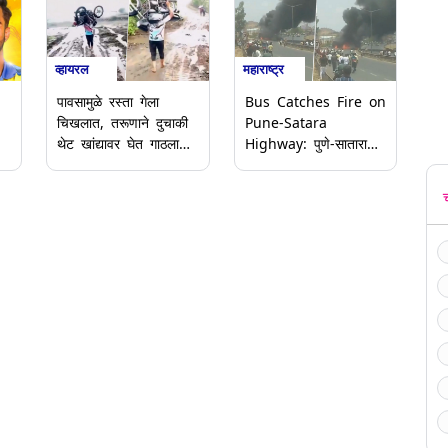
व्हायरल
महाराष्ट्र
पावसामुळे रस्ता गेला
Bus Catches Fire on
चिखलात, तरूणाने दुचाकी
Pune-Satara
थेट खांद्यावर घेत गाठला
Highway: पुणे-सातारा
मार्ग ; सातारामधील व्हिडीओ
महामार्गावर व्होल्वो बसला
िक
वायरल (Watch Video)
आग; स्वतःचा जीव
वाचवण्यासाठी प्रवाशांनी
गाडीतून मारल्या उड्या
(Video)