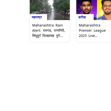
महाराष्ट्र
क्रीडा
Maharashtra Rain
Maharashtra
Alert: रायगड, रत्नागिरी,
Premier League
सिंधुदुर्ग जिल्ह्यांसह पुणे
2025 Live
घाट, सातारा घाट, कोल्हापूर
Streaming: सातारा
घाट परिसरांसाठी ऑरेंज
वॉरियर्स विरुद्ध ईगल नाश
अलर्ट जारी; मुसळधार
टायटन्स यांच्यात रोमांचक
पावसाची शक्यता
सामना; ऑनलाइन थेट
प्रक्षेप इथे पहा