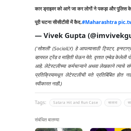
कार ड्राइवर को आगे जा कर लोगों ने पकड़ा और पुलिस के
पूरी घटना सीसीटीवी में कैद.
#Maharashtra
pic.
— Vivek Gupta (@imvivekg
('सोशली' (SocialLY) हे आपल्यासाठी ट्विटर, इन्स्टाग
व्हायरल ट्रेंड व माहिती घेऊन येते. वृत्तात एम्बेड केल
आहे. लेटेस्टलीच्या कर्मचाऱ्याने अथवा लेखकाने त्याचे स
प्रतिक्रियामधून लेटेस्टलीची मते प्रतिबिंबित होत 
स्वीकारत नाही.)
Tags:
Satara Hit and Run Case
सातारा
स
संबंधित बातम्या