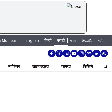
English
हिन्दी
मराठी
বাংলা
తెలుగు
தமிழ்
ay: मुंबईतील तलावांमधील आजची पाणी पातळी, 7 जलाशयांत 88.41 टक्के जलसाठा जम
मनोरंजन
लाइफस्टाइल
व्हायरल
व्हिडिओ