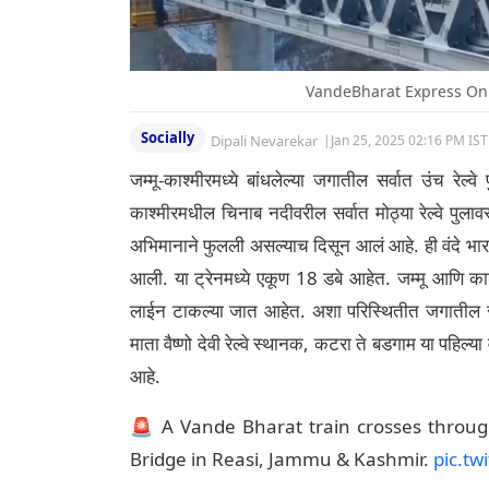
VandeBharat Express On
Socially
Dipali Nevarekar
|
Jan 25, 2025 02:16 PM IST
जम्मू-काश्मीरमध्ये बांधलेल्या जगातील सर्वात उंच रेल
काश्मीरमधील चिनाब नदीवरील सर्वात मोठ्या रेल्वे पुल
अभिमानाने फुलली असल्याच दिसून आलं आहे. ही वंदे भारत
आली. या ट्रेनमध्ये एकूण 18 डबे आहेत. जम्मू आणि काश्म
लाईन टाकल्या जात आहेत. अशा परिस्थितीत जगातील सर्वात 
माता वैष्णो देवी रेल्वे स्थानक, कटरा ते बडगाम या पहिल्य
आहे.
🚨 A Vande Bharat train crosses throug
Bridge in Reasi, Jammu & Kashmir.
pic.tw