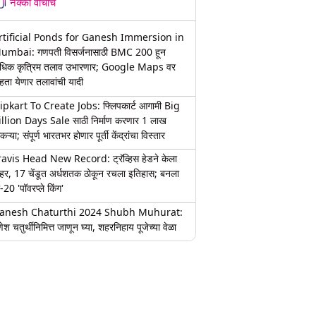
नक्की वाचाच
rtificial Ponds for Ganesh Immersion in
umbai: गणपती विसर्जनासाठी BMC 200 हून
धिक कृत्रिम तलाव उभारणार; Google Maps वर
हता येणार तलावांची यादी
lipkart To Create Jobs: फ्लिपकार्ट आगामी Big
illion Days Sale साठी निर्माण करणार 1 लाख
कऱ्या; संपूर्ण भारतभर होणार पूर्ती केंद्रांचा विस्तार
ravis Head New Record: ट्रॅव्हिस हेडने केला
हर, 17 चेंडूत अर्धशतक ठोकून रचला इतिहास; बनला
-20 'पॉवरप्ले किंग'
anesh Chaturthi 2024 Shubh Muhurat:
ेश चतुर्थीनिमित्त जाणून घ्या, शहरनिहाय पूजेच्या वेळा