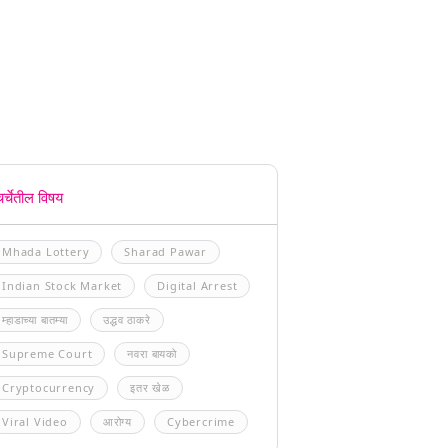
चर्चेतील विषय
Mhada Lottery
Sharad Pawar
Indian Stock Market
Digital Arrest
म्हाडाच्या बातम्या
उद्धव ठाकरे
Supreme Court
नवरा बायको
Cryptocurrency
इतर खेळ
Viral Video
आरोग्य
Cybercrime