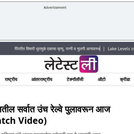
Advertisement
|
रीत विषारी धुरामुळे एकाचा मृत्यू, पत्नी व मुलगी अत्यवस्थ
Lake Levels in Mumbai Tod
राष्ट्रीय
आंतरराष्ट्रीय
टेक्नॉलॉजी
ऑटो
क्रीडा
गातील सर्वात उंच रेल्वे पुलावरून आज
(Watch Video)