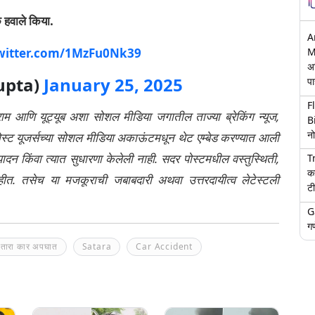
 हवाले किया.
A
M
twitter.com/1MzFu0Nk39
अ
upta)
January 25, 2025
पा
F
्राम आणि यूट्यूब अशा सोशल मीडिया जगातील ताज्या ब्रेकिंग न्यूज,
B
नो
ेली पोस्ट यूजर्सच्या सोशल मीडिया अकाऊंटमधून थेट एम्बेड करण्यात आली
ंपादन किंवा त्यात सुधारणा केलेली नाही. सदर पोस्टमधील वस्तुस्थिती,
T
क
नाहीत. तसेच या मजकूराची जबाबदारी अथवा उत्तरदायीत्व लेटेस्टली
टी
G
गण
ातारा कार अपघात
Satara
Car Accident