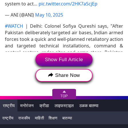
system to act…
pic.twitter.com/2HK7aScjEp
— ANI (@ANI)
May 10, 2025
#WATCH
| Delhi: Colonel Sofiya Qureshi says, "After
Pakistan deliberately targeted air bases, Indian armed
forces took a quick and well-planned retaliatory action
and targeted technical installations, command &
control centres, radar sites and arms store. Pakistan
military bases…
pic.twitter.com/BoWL3AzOe5
Show Full Article
— ANI (@ANI)
May 10, 2025
Share Now
#WATCH
|
#OperationSindoor
| Foreign Secretary
Vikram Misri says, "There is this yet again completely
ludicrous claim that Indian mailers have hit
Afghanistan totally frivolous allegation and I only want
राष्ट्रीय
मनोरंजन
क्रीडा
लाइफस्टाइल
ठळक बातम्या
to point out that Afghan people don't need to be
reminded about which…
pic.twitter.com/GX1LStuBpq
राष्ट्रीय
राजकीय
माहिती
शिक्षण
बातम्या
— ANI (@ANI)
May 10, 2025