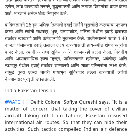
ड्रोन, लांब पल्ल्याची शस्त्रे, युद्धसामग्री आणि लढाऊ विमानांचा वापर केला
आहे. भारताने अनेक धोके निष्प्रभ केले.
पाकिस्तानने 26 हून अधिक ठिकाणी हवाई मार्गाने घुसखोरी करण्याचा प्रयत्न
केला आणि त्यांनी उधमपूर, भुज, पठाणकोट, भटिंडा येथील हवाई दलाच्या
तळांवर उपकरणे आणि कर्मचाऱ्यांचे नुकसान केले. पाकीस्तानने पहाटे 1.40
वाजता पंजाबच्या हवाई तळाला लक्ष्य करण्यासाठी हाय-स्पीड क्षेपणास्त्रांचा
वापर केला. त्यांनी आरोग्य सुविधा आणि शाळांवरही हल्ला केला. निंदनीय
आणि अव्यावसायिक कृत्य म्हणून, पाकिस्तानने श्रीनगर, अवंतीपूर आणि
उधमपूर येथील हवाई तळांवर रुग्णालये आणि शाळा परिसरांना लक्ष्य केले.
यामुळे पुन्हा एकदा नागरी पायाभूत सुविधांवर हल्ला करण्याची त्यांची
बेजबाबदार प्रवृत्ती उघड झाली.
India-Pakistan Tension:
#WATCH
| Delhi: Colonel Sofiya Qureshi says, "It is a
matter of concern that taking the cover of civilian
aircraft taking off from Lahore, Pakistan misused
international air routes. So that they can hide their
activities. Such tactics compelled Indian air defence