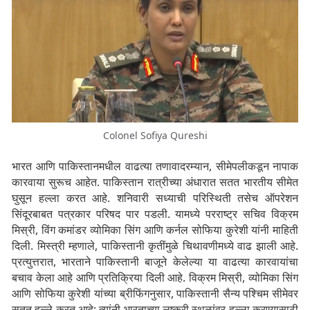
Colonel Sofiya Qureshi
भारत आणि पाकिस्तानमधील वाढत्या तणावादरम्यान, सीमेपलीकडून नापाक
कारवाया सुरूच आहेत. पाकिस्तान रात्रीच्या अंधारात सतत भारतीय सीमेत
घुसून हल्ला करत आहे. शनिवारी सध्याची परिस्थिती तसेच ऑपरेशन
सिंदूरबाबत पत्रकार परिषद पार पडली. यामध्ये परराष्ट्र सचिव विक्रम
मिस्री, विंग कमांडर व्योमिका सिंग आणि कर्नल सोफिया कुरेशी यांनी माहिती
दिली. मिस्त्री म्हणाले, पाकिस्तानी कृतींमुळे चिथावणीमध्ये वाढ झाली आहे.
प्रत्युत्तरात, भारताने पाकिस्तानी बाजूने केलेल्या या वाढत्या कारवायांचा
बचाव केला आहे आणि प्रतिक्रिया दिली आहे. विक्रम मिस्री, व्योमिका सिंग
आणि सोफिया कुरेशी यांच्या ब्रीफिंगनुसार, पाकिस्तानी सैन्य पश्चिम सीमेवर
सतत हल्ले करत आहे; त्यांनी भारताच्या लष्करी स्थळांवर हल्ला करण्यासाठी