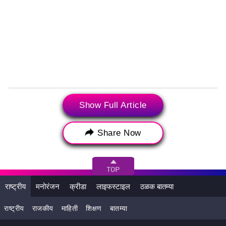
Tags:
Show Full Article
Bengaluru harassment
incident Girl
molested in BTM
Layout
latest news today
Share Now
Neha Biswal Instagram video
sexual harassment in Bengaluru
Today's Headlines
woman safety
राष्ट्रीय
मनोरंजन
क्रीडा
लाइफस्टाइल
ठळक बातम्या
BTM Layout
इंस्टाग्राम वीडियो
बीटीएम लेआउट
राष्ट्रीय
राजकीय
माहिती
शिक्षण
बातम्या
बेंगलुरु