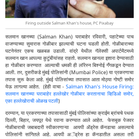
Firing outside Salman Khan's house, PC Pixabay
सलमान खानच्या (Salman Khan) घराबाहेर रविवारी, पहाटेच्या पाच
वाजण्याच्या सुमारास गोळीबार झाल्याची घटना घडली होती. गोळीबाराच्या
घटनेनंतर एकच खळबळ उडाली. वांद्रे येथील गॅलेक्सी अपार्टमेंटमध्ये
सलमान खान आपल्या कुटुंबीयांसह राहतो. सलमान खानला इशारा देण्यासाठी
हा गोळीबार करण्यात आल्याची धमकी ही लॉरेस्न बिश्नोई गँगकडून देण्यात
आली. तर, दुसरीकडे मुंबई पोलिसांनी (Mumbai Police) या प्रकरणाचा
तपास सुरू केला आहे. मुंबई पोलिसांच्या तपासात आता मोठ्या गोष्टी समोर
येऊ लागल्या आहेत. (हेही वाचा -
Salman Khan's House Firing:
सलमान खानच्या घराबाहेर हल्लेखोर गोळीबार करतानाचा व्हिडिओ समोर,
एका हल्लेखोराची ओळख पटली
)
दरम्यान, या प्रकरणाच्या तपासासाठी मुंबई पोलिसांच्या क्राईम ब्रांचचे पथक
दिल्ली, बिहार, जयपूर येथे रवाना करण्यात आले आहेत. फेसबुक पेजवर
गोळीबाराची जबाबदारी स्वीकारणाऱ्या आयपी ॲड्रेस कॅनडाचा असल्याचे
पोलिसांनी सांगितले आहे. आयपी अॅड्रेस हा कॅनडातील असला तरी