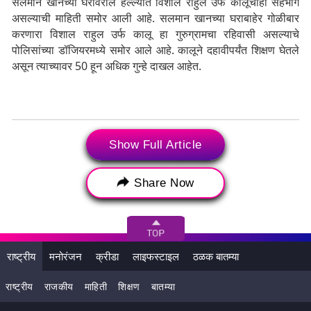
सलमान खानच्या घरावरील हल्ल्यात विशाल राहुल उर्फ ​​कालूचाही सहभाग
असल्याची माहिती समोर आली आहे. सलमान खानच्या घराबाहेर गोळीबार
करणारा विशाल राहुल उर्फ ​​कालू हा गुरुग्रामचा रहिवासी असल्याचे
पोलिसांच्या डॉजियरमध्ये समोर आले आहे. कालूने दहावीपर्यंत शिक्षण घेतले
असून त्याच्यावर 50 हून अधिक गुन्हे दाखल आहेत.
Tags:
Actor Salman Khan
Lawrence Bishnoi
Show Full Article
Lawrence Bishnoi gang
Raj Thackeray
Share Now
Raj Thackeray Salman Khan Meet
Salman Khan House Firing
अभिनेता सलमान खान
बिश्नोई गँग
मनसेप्रमुख राज ठाकरे
लॉरेन्स बिश्नोई गँग
राष्ट्रीय
मनोरंजन
क्रीडा
लाइफस्टाइल
ठळक बातम्या
राष्ट्रीय
राजकीय
माहिती
शिक्षण
बातम्या