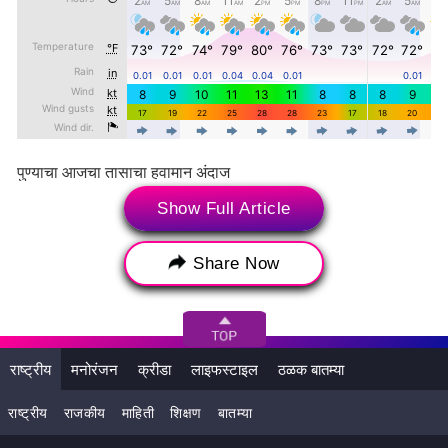
पुण्याचा आजचा तासाचा हवामान अंदाज
Show Full Article
दुपारी २
29°
Share Now
पावसाचा थेंब
४९%
दुपारी ३
राष्ट्रीय
मनोरंजन
क्रीडा
लाइफस्टाइल
ठळक बातम्या
28°
राष्ट्रीय
राजकीय
माहिती
शिक्षण
बातम्या
पावसाचा थेंब