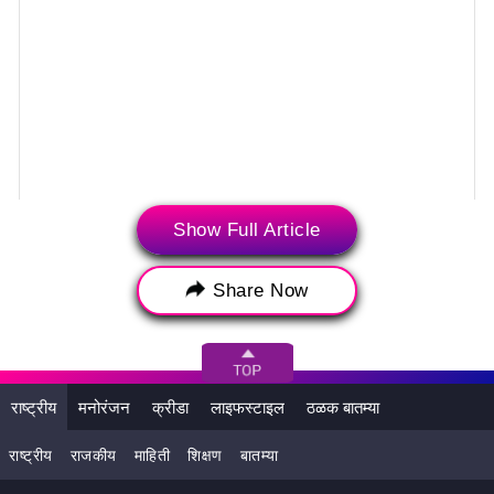
A post shared by Taran Adarsh (@taranadarsh)
Show Full Article
Share Now
ईदपर्यंत हा चित्रपट चांगली कामगिरी करेल आणि बॉक्स ऑफिसवर मजबूत
स्थान निर्माण करेल अशी अपेक्षा आहे. या विनोदी चित्रपटाचे दिग्दर्शन राजेश
ए कृष्णन यांनी केले आहे, ज्यांनी यापूर्वी लूटकेसचे दिग्दर्शन केले आहे.
राष्ट्रीय
मनोरंजन
क्रीडा
लाइफस्टाइल
ठळक बातम्या
राष्ट्रीय
राजकीय
माहिती
शिक्षण
बातम्या