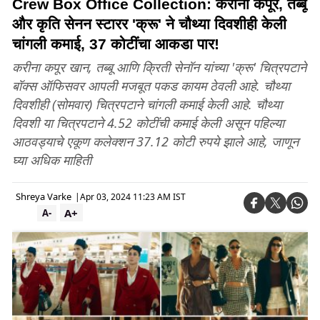
Crew Box Office Collection: करीना कपूर, तब्बू
और कृति सेनन स्टारर 'क्रू' ने चौथ्या दिवशीही केली
चांगली कमाई, 37 कोटींचा आकडा पार!
करीना कपूर खान, तब्बू आणि क्रिती सेनॉन यांच्या 'क्रू' चित्रपटाने
बॉक्स ऑफिसवर आपली मजबूत पकड कायम ठेवली आहे. चौथ्या
दिवशीही (सोमवार) चित्रपटाने चांगली कमाई केली आहे. चौथ्या
दिवशी या चित्रपटाने 4.52 कोटींची कमाई केली असून पहिल्या
आठवड्याचे एकूण कलेक्शन 37.12 कोटी रुपये झाले आहे, जाणून
घ्या अधिक माहिती
Shreya Varke
|
Apr 03, 2024 11:23 AM IST
A+
A-