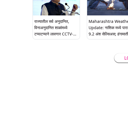
राज्यातील सर्व अनुदानित,
Maharashtra Weath
विनाअनुदानित शाळांमध्ये
Update: नाशिक मध्ये पारा
टप्याटप्याने लावणार CCTV-
9.2 अंश सेल्सिअस; हंगामात
देवेंद्र फडणवीस
निच्चांकी नोंद
L