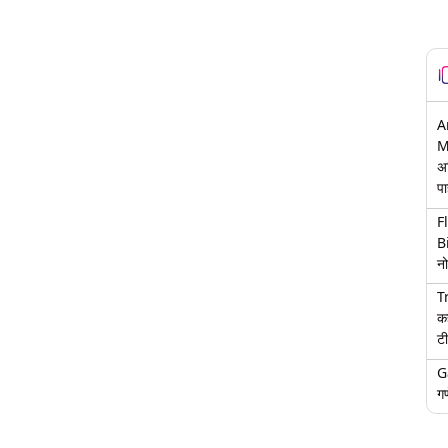
A
M
अ
पा
F
B
नो
T
क
टी
G
गण