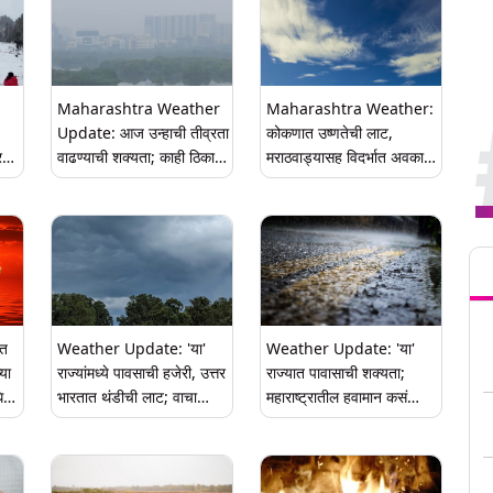
Maharashtra Weather
Maharashtra Weather:
Update: आज उन्हाची तीव्रता
कोकणात उष्णतेची लाट,
र
वाढण्याची शक्यता; काही ठिकाणी
मराठवाड्यासह विदर्भात अवकाळी
tch
तुरळक पावसाची हजेरी, हवामान
पावसाचा इशारा; हवामान
विभागाचा अंदाज
विभागाचा अंदाज
Tren
ात
Weather Update: 'या'
Weather Update: 'या'
्या
राज्यांमध्ये पावसाची हजेरी, उत्तर
राज्यात पावासाची शक्यता;
धिक
भारतात थंडीची लाट; वाचा
महाराष्ट्रातील हवामान कसं
हवामान विभागाचा अंदाज
असेल? जाणून घ्या