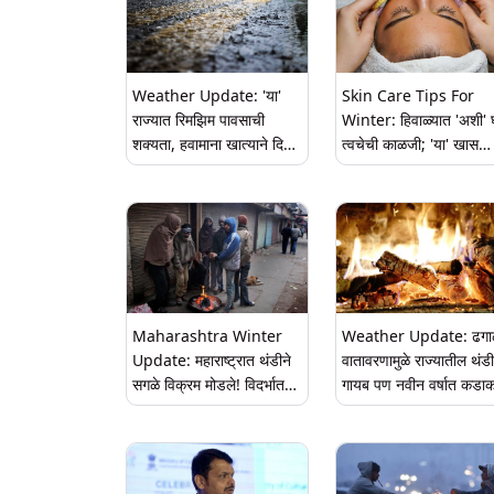
Weather Update: 'या'
Skin Care Tips For
राज्यात रिमझिम पावसाची
Winter: हिवाळ्यात 'अशी' घ
शक्यता, हवामाना खात्याने दिला
त्वचेची काळजी; 'या' खास
अंदाज
टीप्सचा वापर करून मिळवा
कोरड्या त्वचेवर परफेक्ट
सोलूशन
Maharashtra Winter
Weather Update: ढगा
Update: महाराष्ट्रात थंडीने
वातावरणामुळे राज्यातील थंडी
सगळे विक्रम मोडले! विदर्भात
गायब पण नवीन वर्षात कडाक
थंडीचा येलो अलर्ट, गेल्या ९
वाढण्याची शक्यता
वर्षातील सर्वात निच्चांकी
तापमानाची नोंद