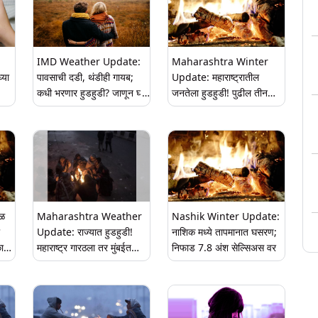
IMD Weather Update:
Maharashtra Winter
्या
पावसाची दडी, थंडीही गायब;
Update: महाराष्ट्रातील
कधी भरणार हुडहुडी? जाणून घ्या
जनतेला हुडहुडी! पुढील तीन
हवामानाचा अंदाज
दिवस थंडीचा कडाका कायम,
जाणून घ्या कुठल्या राज्यात किती
तापमान
ळ
Maharashtra Weather
Nashik Winter Update:
Update: राज्यात हुडहुडी!
नाशिक मध्ये तापमानात घसरण;
ा
महाराष्ट्र गारठला तर मुंबईत
निफाड 7.8 अंश सेल्सिअस वर
पहिल्यांदाचं सर्वात निच्चांकी
तापमानाची नोंद