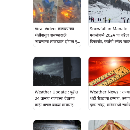
Viral Video: कडाक्याच्या
Snowfall in Manali:
थंडीपासून वाचण्यासाठी
मनालीमध्ये 2024 चा पहिला
जाळणाऱ्या लाकडावर झोपला एक
हिमवर्षाव; बर्फाची सफेद चाद
व्यक्ती, व्हिडीओ व्हायरल
पाहून पर्यटक आनंदित (Wa
Video)
Weather Update : पुढील
Weather News : राज्य
24 तासात राज्यासह देशाच्या
थंडी शेवटच्या टप्प्यात, उन्हाच
काही भागात वादळी वाऱ्यासह
झळा तीव्र; वाशिममध्ये सर्वा
पावसाची शक्यता; हवामान
३८ अंश सेल्सिअसची नोंद
विभागाचा अंदाज