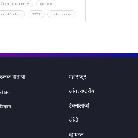
Cryptocurrency
इतर खेळ
Viral Video
आरोग्य
Cybercrime
ठळक बातम्या
महाराष्ट्र
आंतरराष्ट्रीय
लेखक
टेक्नॉलॉजी
विज्ञान
ऑटो
व्हायरल