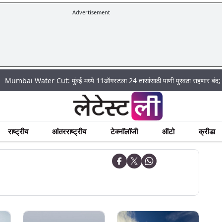
Advertisement
ter Cut: मुंबई मध्ये 11ऑगस्टला 24 तासांसाठी पाणी पुरवठा राहणार बंद; पहा कुठे असे
राष्ट्रीय
आंतरराष्ट्रीय
टेक्नॉलॉजी
ऑटो
क्रीडा