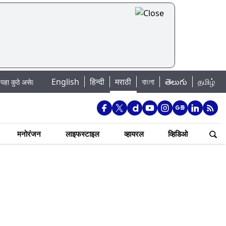
|
English
हिन्दी
मराठी
বাংলা
తెలుగు
தமிழ்
ल पाणी बंद
Madhur Satta Matka: मधूर सट्टा मटका बद्दल काही गोष्टी घ्या जाणून 
मनोरंजन
लाइफस्टाइल
व्हायरल
व्हिडिओ