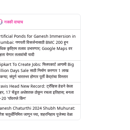
नक्की वाचाच
rtificial Ponds for Ganesh Immersion in
umbai: गणपती विसर्जनासाठी BMC 200 हून
धिक कृत्रिम तलाव उभारणार; Google Maps वर
हता येणार तलावांची यादी
lipkart To Create Jobs: फ्लिपकार्ट आगामी Big
illion Days Sale साठी निर्माण करणार 1 लाख
कऱ्या; संपूर्ण भारतभर होणार पूर्ती केंद्रांचा विस्तार
ravis Head New Record: ट्रॅव्हिस हेडने केला
हर, 17 चेंडूत अर्धशतक ठोकून रचला इतिहास; बनला
-20 'पॉवरप्ले किंग'
anesh Chaturthi 2024 Shubh Muhurat:
ेश चतुर्थीनिमित्त जाणून घ्या, शहरनिहाय पूजेच्या वेळा