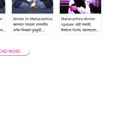
er
Winter In Maharashtra:
Maharashtra Winter
महाराष्ट्र गारठला! राज्यातील
Update: थंडी पसरली,
ील
अनेक जिल्ह्यात हुडहुडी,
शेकोट्या पेटल्या; महाराष्ट्रात
तापमानात निचांकी नोंद
अनेक ठिकाणी हुडहुडी, ग्रामीण
भागात धुके; राज्यात तापमान
घटले
OAD MORE