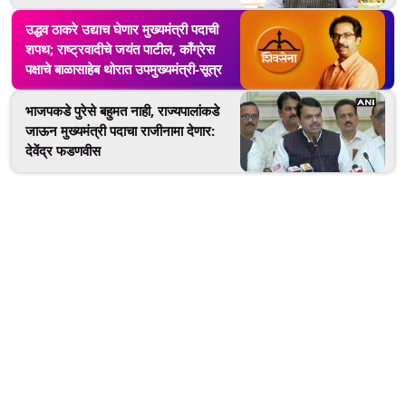
उद्धव ठाकरे उद्याच घेणार मुख्यमंत्री पदाची
शपथ; राष्ट्रवादीचे जयंत पाटील, काँग्रेस
पक्षाचे बाळासाहेब थोरात उपमुख्यमंत्री-सूत्र
भाजपकडे पुरेसे बहुमत नाही, राज्यपालांकडे
जाऊन मुख्यमंत्री पदाचा राजीनामा देणार:
देवेंद्र फडणवीस