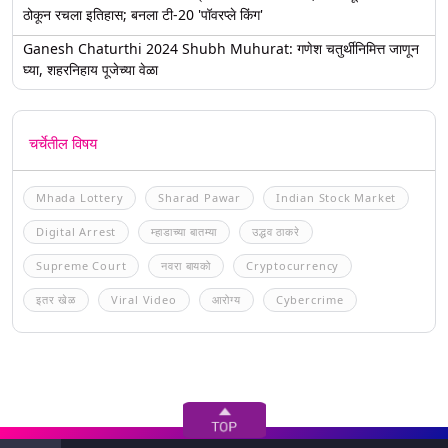
ठोकून रचला इतिहास; बनला टी-20 'पॉवरप्ले किंग'
Ganesh Chaturthi 2024 Shubh Muhurat: गणेश चतुर्थीनिमित्त जाणून
घ्या, शहरनिहाय पूजेच्या वेळा
चर्चेतील विषय
Mhada Lottery
Sharad Pawar
Indian Stock Market
Digital Arrest
म्हाडाच्या बातम्या
उद्धव ठाकरे
Supreme Court
नवरा बायको
Cryptocurrency
इतर खेळ
Viral Video
आरोग्य
Cybercrime