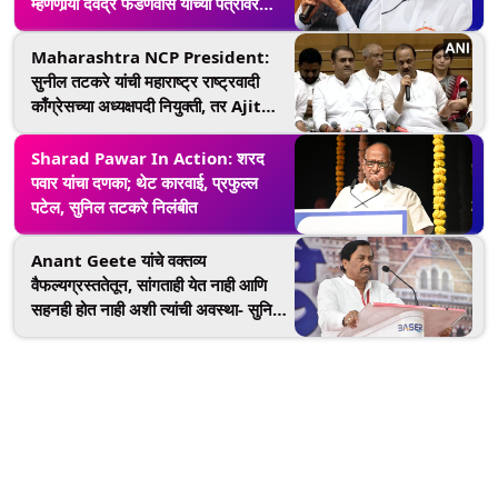
म्हणणार्‍या देवेंद्र फडणवीस यांच्या पत्रावर
अजित पवार गटाने दिली पहिली प्रतिक्रिया!
Maharashtra NCP President:
सुनील तटकरे यांची महाराष्ट्र राष्ट्रवादी
काँग्रेसच्या अध्यक्षपदी नियुक्ती, तर Ajit
Pawar यांची विधीमंडळ नेतेपदी निवड;
बंडखोर नेते Praful Patel यांची घोषणा
Sharad Pawar In Action: शरद
पवार यांचा दणका; थेट कारवाई, प्रफुल्ल
पटेल, सुनिल तटकरे निलंबीत
Anant Geete यांचे वक्तव्य
वैफल्यग्रस्ततेतून, सांगताही येत नाही आणि
सहनही होत नाही अशी त्यांची अवस्था- सुनिल
तटकरे