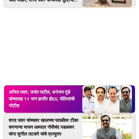
सुळे, प्रफुल्ल पटेल, सुनील तटकरे, नवाब
मलिक यांचा समावेश
अजित पवार, जयंत पाटील, धनंजय मुंडे
यांच्यासह 11 जण हाजीर होSS; पोलिसांची
नोटीस
शरद पवार यांच्यावर खालच्या पातळीवर टीका
करणाऱ्या भाजप आमदार गोपीचंद पडळकर
यांना सुनील तटकरे यांचे प्रत्युत्तर