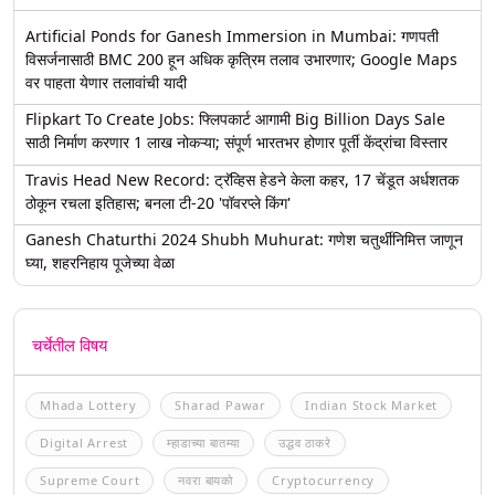
Artificial Ponds for Ganesh Immersion in Mumbai: गणपती
विसर्जनासाठी BMC 200 हून अधिक कृत्रिम तलाव उभारणार; Google Maps
वर पाहता येणार तलावांची यादी
Flipkart To Create Jobs: फ्लिपकार्ट आगामी Big Billion Days Sale
साठी निर्माण करणार 1 लाख नोकऱ्या; संपूर्ण भारतभर होणार पूर्ती केंद्रांचा विस्तार
Travis Head New Record: ट्रॅव्हिस हेडने केला कहर, 17 चेंडूत अर्धशतक
ठोकून रचला इतिहास; बनला टी-20 'पॉवरप्ले किंग'
Ganesh Chaturthi 2024 Shubh Muhurat: गणेश चतुर्थीनिमित्त जाणून
घ्या, शहरनिहाय पूजेच्या वेळा
चर्चेतील विषय
Mhada Lottery
Sharad Pawar
Indian Stock Market
Digital Arrest
म्हाडाच्या बातम्या
उद्धव ठाकरे
Supreme Court
नवरा बायको
Cryptocurrency