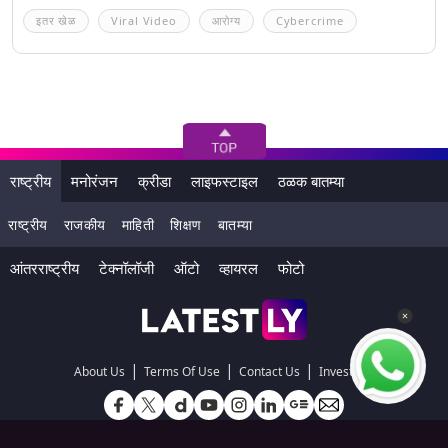
इतर खेळ
Viral Video
आरोग्य
Cybercrime
राष्ट्रीय
मनोरंजन
क्रीडा
लाइफस्टाइल
ठळक बातम्या
राष्ट्रीय
राजकीय
माहिती
शिक्षण
बातम्या
आंतरराष्ट्रीय
टेक्नॉलॉजी
ऑटो
व्हायरल
फोटो
|
|
|
About Us
Terms Of Use
Contact Us
Investors