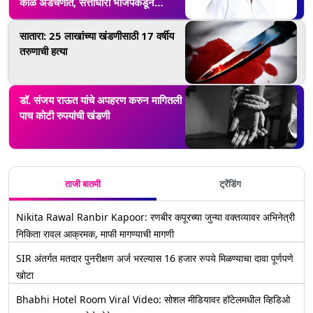
काळे अडचणीत, सत्ताधारी भाजपकडून
स्वपक्षाच्या उपमहापौरांना बडतर्फीची नोटीस
सातारा: 25 लाखांच्या खंडणीसाठी 17 वर्षीय
तरुणाची हत्या
डॉ. संजय राऊत यांचे अपहरण करुन मागितली
पाच कोटी रुपयांची खंडणी
ताजी बातमी
ट्रेंडिंग
Nikita Rawal Ranbir Kapoor: रणबीर कपूरच्या जुन्या वक्तव्यावर अभिनेत्री
निकिता रावल आक्रमक, माफी मागण्याची मागणी
SIR अंतर्गत मतदार पुनरीक्षण अर्ज भरल्यास 16 हजार रुपये मिळण्याचा दावा पूर्णपणे
खोटा
Bhabhi Hotel Room Viral Video: सोशल मीडियावर हॉटेलमधील व्हिडिओ