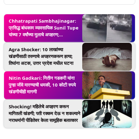
Chhatrapati Sambhajinagar:
प्रसिद्ध बांधकाम व्यावसायिक Sunil Tupe
यांच्या 7 वर्षांच्या मुलाचे अपहरण;
अपहरणकर्त्यांनी मागितली 2 कोटींची खंडणी,
घटना कॅमेऱ्यात कैद (Video)
Agra Shocker: 10 लाखांच्या
खंडणीसाठी तरुणाचे अपहरणकरूण हत्या;
तिघांना अटक, उत्तर प्रदेश मधील घटना
Nitin Gadkari: नितीन गडकरी यांना
पुन्हा जीवे मारण्याची धमकी, 10 कोटी रुपये
खंडणीचीही मागणी
Shocking! महिलेचे अपहरण करून
मागितली खंडणी; पती रक्कम देऊ न शकल्याने
नराधमांनी पीडितेवर केला सामूहिक बलात्कार