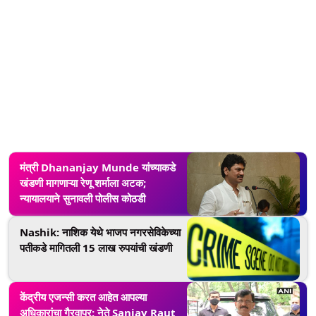
मंत्री Dhananjay Munde यांच्याकडे
खंडणी मागणाऱ्या रेणू शर्माला अटक;
न्यायालयाने सुनावली पोलीस कोठडी
Nashik: नाशिक येथे भाजप नगरसेविकेच्या
पतीकडे मागितली 15 लाख रुपयांची खंडणी
केंद्रीय एजन्सी करत आहेत आपल्या
अधिकारांचा गैरवापर; नेते Sanjay Raut