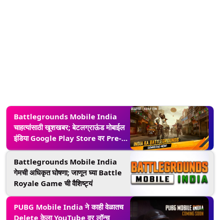
Battlegrounds Mobile India
चाहत्यांसाठी खूशखबर; बेटलग्राऊंड मोबाईल
इंडिया Google Play Store वर Pre-
Registered Users साठी उपलब्ध
Battlegrounds Mobile India
गेमची अधिकृत घोषणा; जाणून घ्या Battle
Royale Game ची वैशिष्ट्यं
PUBG Mobile India ने काही वेळातच
Delete केला YouTube वर लॉन्च