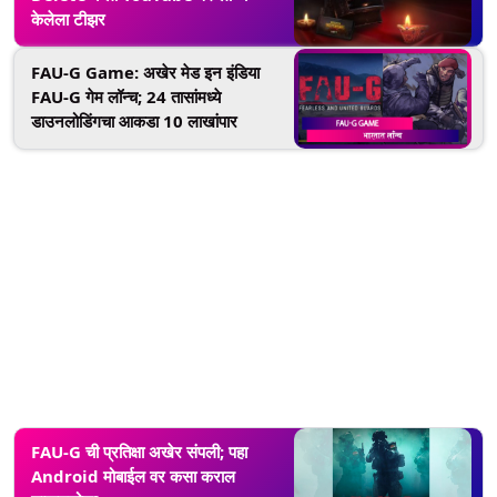
केलेला टीझर
FAU-G Game: अखेर मेड इन इंडिया
FAU-G गेम लॉन्च; 24 तासांमध्ये
डाउनलोडिंगचा आकडा 10 लाखांपार
FAU-G ची प्रतिक्षा अखेर संपली; पहा
Android मोबाईल वर कसा कराल