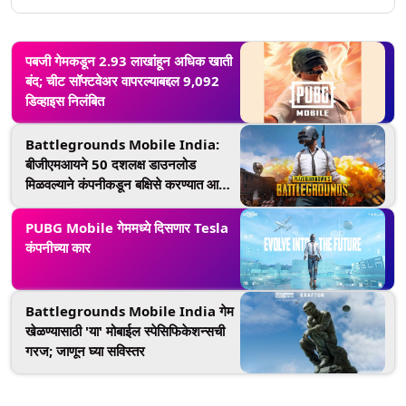
पबजी गेमकडून 2.93 लाखांहून अधिक खाती
बंद; चीट सॉफ्टवेअर वापरल्याबद्दल 9,092
डिव्हाइस निलंबित
Battlegrounds Mobile India:
बीजीएमआयने 50 दशलक्ष डाउनलोड
मिळवल्याने कंपनीकडून बक्षिसे करण्यात आली
जाहीर
PUBG Mobile गेममध्ये दिसणार Tesla
कंपनीच्या कार
Battlegrounds Mobile India गेम
खेळण्यासाठी 'या' मोबाईल स्पेसिफिकेशन्सची
गरज; जाणून घ्या सविस्तर