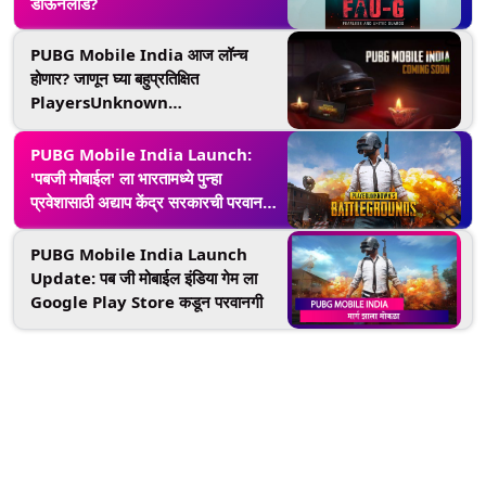
डाऊनलोड?
PUBG Mobile India आज लॉन्च
होणार? जाणून घ्या बहुप्रतिक्षित
PlayersUnknown
Battlegrounds Game कधी येणार
याबाबतचे अपडेट्स
PUBG Mobile India Launch:
'पबजी मोबाईल' ला भारतामध्ये पुन्हा
प्रवेशासाठी अद्याप केंद्र सरकारची परवानगी
नाही, RTI मधून माहिती उघड
PUBG Mobile India Launch
Update: पब जी मोबाईल इंडिया गेम ला
Google Play Store कडून परवानगी