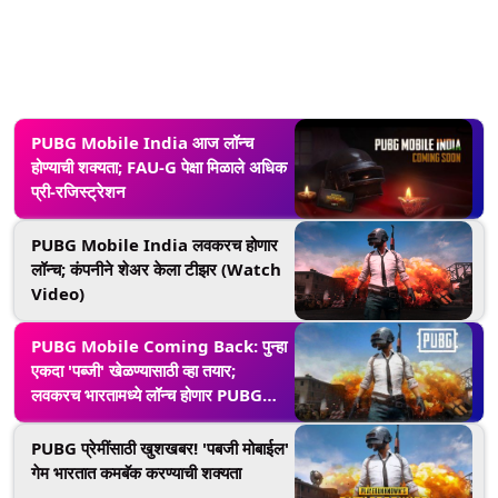
PUBG Mobile India आज लॉन्च
होण्याची शक्यता; FAU-G पेक्षा मिळाले अधिक
प्री-रजिस्ट्रेशन
PUBG Mobile India लवकरच होणार
लॉन्च; कंपनीने शेअर केला टीझर (Watch
Video)
PUBG Mobile Coming Back: पुन्हा
एकदा 'पब्जी' खेळण्यासाठी व्हा तयार;
लवकरच भारतामध्ये लॉन्च होणार PUBG
Mobile India
PUBG प्रेमींसाठी खुशखबर! 'पबजी मोबाईल'
गेम भारतात कमबॅक करण्याची शक्यता