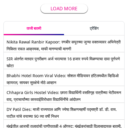
LOAD MORE
ताजी बातमी
ट्रेंडिंग
Nikita Rawal Ranbir Kapoor: रणबीर कपूरच्या जुन्या वक्तव्यावर अभिनेत्री
निकिता रावल आक्रमक, माफी मागण्याची मागणी
SIR अंतर्गत मतदार पुनरीक्षण अर्ज भरल्यास 16 हजार रुपये मिळण्याचा दावा पूर्णपणे
खोटा
Bhabhi Hotel Room Viral Video: सोशल मीडियावर हॉटेलमधील व्हिडिओ
व्हायरल; सायबर सुरक्षेचे मोठे आव्हान
Chhapra Girls Hostel Video: छपरा विद्यार्थिनी वसतिगृह रात्रीच्या भेटीवरून
वाद, प्राचार्यांच्या कारवाईविरोधात विद्यार्थिनींचे आंदोलन
DY Patil Dies: माजी राज्यपाल आणि ज्येष्ठ शिक्षणमहर्षी पद्मश्री डॉ. डी. वाय.
पाटील यांचे वयाच्या 90 व्या वर्षी निधन
मुंबईतील आजची तलावांची पाणीपातळी 4 ऑगस्ट: मुंबईकरांसाठी दिलासादायक बातमी,