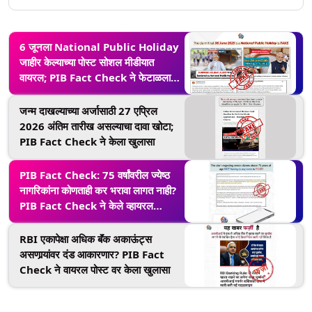
6 जूनला National Public Holiday
जाहीर केल्याच्या पोस्ट सोशल मीडीयात
वायरल; PIB Fact Check ने फेटाळला
दावा
जन्म दाखल्याच्या अर्जासाठी 27 एप्रिल
2026 अंतिम तारीख असल्याचा दावा खोटा;
PIB Fact Check ने केला खुलासा
PIB Fact Check: 75 वर्षांवरील ज्येष्ठ
नागरिकांना कोणताही कर भरावा लागत नाही?
PIB Fact Check ने केले व्हायरल
मेसेजचे खंडन
RBI एकापेक्षा अधिक बॅंक अकाऊंट्स
असणार्‍यांवर दंड आकारणार? PIB Fact
Check ने वायरल पोस्ट वर केला खुलासा