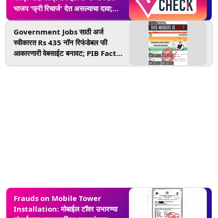
भाजप 'फ्री रिचार्ज' देत असल्याचा दावा;
जाणून घ्या काय आहे सत्य
Government Jobs साठी अर्ज
स्वीकारत Rs 435 नॉन रिफंडेबल फी
आकारणारी वेबसाईट बनावट; PIB Fact
Check ने केला खुलासा
Frauds on Mobile Tower
Installation: मोबाईल टॉवर उभारण्या