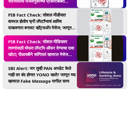
संदर्भातल्या फसवणुकींच्‍या प्रकारांबाबत
Department of
Telecommunication ने जारी केली
PIB Fact Check: सोशल मीडीयात
नोटीस
वायरल होतोय फ्री लॅपटॉप्सचं आमिष
दाखवणारा बनावट व्हॉट्सअ‍ॅप मेसेज; जाणून
घ्या सत्य
PIB Fact Check: सोशल मीडियावर
तरुणांसाठी मोफत लॅपटॉप ऑफर देण्याचा दावा
खोटा; पीआयबीने सांगितलं व्हायरल मेसेज
मागील सत्य
SBI Alert: जर तुम्ही PAN अपडेट केले
नाही तर बंद होणार YONO खाते? जाणून घ्या
व्हायरल Fake Message मागील सत्य