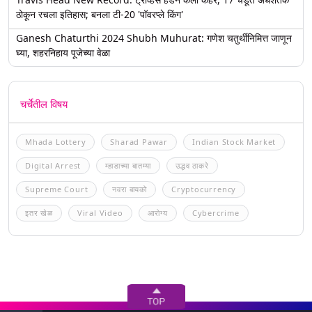
ठोकून रचला इतिहास; बनला टी-20 'पॉवरप्ले किंग'
Ganesh Chaturthi 2024 Shubh Muhurat: गणेश चतुर्थीनिमित्त जाणून
घ्या, शहरनिहाय पूजेच्या वेळा
चर्चेतील विषय
Mhada Lottery
Sharad Pawar
Indian Stock Market
Digital Arrest
म्हाडाच्या बातम्या
उद्धव ठाकरे
Supreme Court
नवरा बायको
Cryptocurrency
इतर खेळ
Viral Video
आरोग्य
Cybercrime