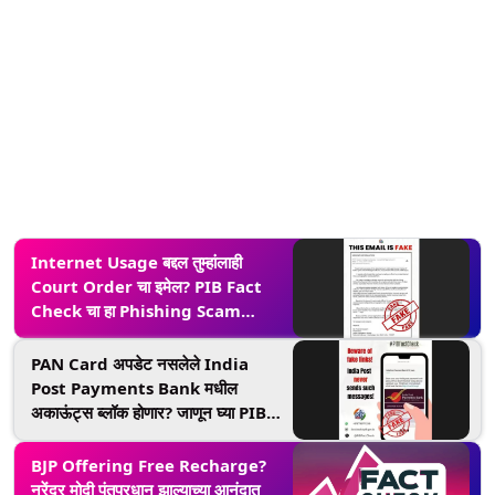
Internet Usage बद्दल तुम्हांलाही
Court Order चा इमेल? PIB Fact
Check चा हा Phishing Scam
असल्याचा खुलासा
PAN Card अपडेट नसलेले India
Post Payments Bank मधील
अकाऊंट्स ब्लॉक होणार? जाणून घ्या PIB
Fact Check ने केलेला वायरल
दाव्यामागील खुलासा
BJP Offering Free Recharge?
नरेंद्र मोदी पंतप्रधान झाल्याच्या आनंदात