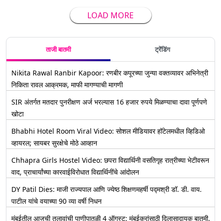
LOAD MORE
ताजी बातमी
ट्रेंडिंग
Nikita Rawal Ranbir Kapoor: रणबीर कपूरच्या जुन्या वक्तव्यावर अभिनेत्री
निकिता रावल आक्रमक, माफी मागण्याची मागणी
SIR अंतर्गत मतदार पुनरीक्षण अर्ज भरल्यास 16 हजार रुपये मिळण्याचा दावा पूर्णपणे
खोटा
Bhabhi Hotel Room Viral Video: सोशल मीडियावर हॉटेलमधील व्हिडिओ
व्हायरल; सायबर सुरक्षेचे मोठे आव्हान
Chhapra Girls Hostel Video: छपरा विद्यार्थिनी वसतिगृह रात्रीच्या भेटीवरून
वाद, प्राचार्यांच्या कारवाईविरोधात विद्यार्थिनींचे आंदोलन
DY Patil Dies: माजी राज्यपाल आणि ज्येष्ठ शिक्षणमहर्षी पद्मश्री डॉ. डी. वाय.
पाटील यांचे वयाच्या 90 व्या वर्षी निधन
मुंबईतील आजची तलावांची पाणीपातळी 4 ऑगस्ट: मुंबईकरांसाठी दिलासादायक बातमी,