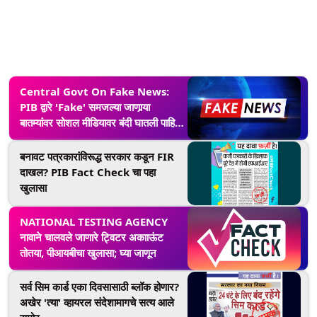
Central Govt On Fake News:
PIB द्वारे 'Fake' समजल्या जाणार्‍या
बातम्यांवर सोशल मीडियावर बंदी घातली पाहिजे
- केंद्र सरकार
बनावट पत्रकारांविरूद्ध सरकार कडून FIR
दाखल? PIB Fact Check चा पहा
खुलासा
NATIONAL TESTING AGENCY
नावाने चालवले जाणारे ट्विटर अकााऊंट
तोतया, पीआयबीचा खुलासा; घ्या जाणून
सर्व सिम कार्ड एका दिवसासाठी ब्लॉक होणार?
अखेर 'त्या' व्हायरल संदेशामागचे सत्य आले