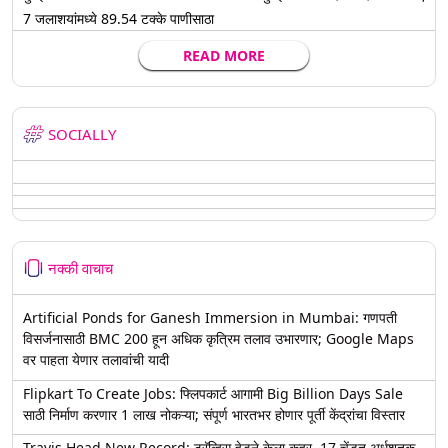
7 जलाशयांमध्ये 89.54 टक्के पाणीसाठा
READ MORE
SOCIALLY
नक्की वाचाच
Artificial Ponds for Ganesh Immersion in Mumbai: गणपती
विसर्जनासाठी BMC 200 हून अधिक कृत्रिम तलाव उभारणार; Google Maps
वर पाहता येणार तलावांची यादी
Flipkart To Create Jobs: फ्लिपकार्ट आगामी Big Billion Days Sale
साठी निर्माण करणार 1 लाख नोकऱ्या; संपूर्ण भारतभर होणार पूर्ती केंद्रांचा विस्तार
Travis Head New Record: ट्रॅव्हिस हेडने केला कहर, 17 चेंडूत अर्धशतक