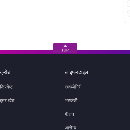
क्रीडा
लाइफस्टाइल
क्रिकेट
खवय्येगिरी
इतर खेळ
भटकंती
फॅशन
आरोग्य