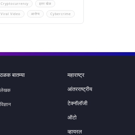
Cryptocurrency
इतर खेळ
Viral Video
आरोग्य
Cybercrime
ठळक बातम्या
महाराष्ट्र
आंतरराष्ट्रीय
लेखक
टेक्नॉलॉजी
विज्ञान
ऑटो
व्हायरल