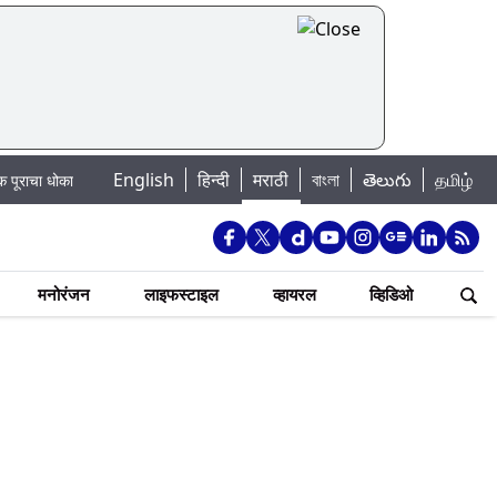
English
हिन्दी
मराठी
বাংলা
తెలుగు
தமிழ்
: खडकवासला धरणातून मुठानदी पात्रात विसर्ग सुरु; नागरिकांना नदीपात्रात न उतरण्याचे प
मनोरंजन
लाइफस्टाइल
व्हायरल
व्हिडिओ