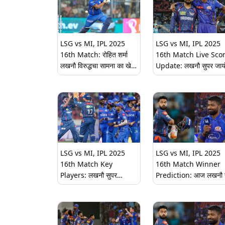
खेळी
LSG vs MI, IPL 2025
LSG vs MI, IPL 2025
16th Match: रोहित शर्मा
16th Match Live Sco
लखनौ विरुद्धचा सामना का खेळत
Update: लखनौ सुपर जायं
नाहीये? कर्णधार हार्दिक पांड्याने
विरुद्ध मुंबई इंडियन्स सामन्या
सांगितले मोठे कारण
सुरुवात, एका क्लिकवर येथे 
लाईव्ह स्कोरकार्ड
LSG vs MI, IPL 2025
LSG vs MI, IPL 2025
16th Match Key
16th Match Winner
Players: लखनौ सुपर
Prediction: आज लखनौ 
जायंट्सला टक्कर देण्यासाठी मुंबई
जायंट्स की मुंबई इंडियन्स
इंडियन्स उतरणार मैदानात,
कोणता संघ होणार विजयी? व
सर्वांच्या नजरा असतील 'या'
मॅच प्रेडिक्शन रिपोर्ट
दिग्गज खेळाडूंवर