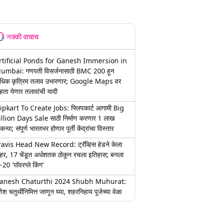
नक्की वाचाच
rtificial Ponds for Ganesh Immersion in
umbai: गणपती विसर्जनासाठी BMC 200 हून
धिक कृत्रिम तलाव उभारणार; Google Maps वर
हता येणार तलावांची यादी
lipkart To Create Jobs: फ्लिपकार्ट आगामी Big
illion Days Sale साठी निर्माण करणार 1 लाख
कऱ्या; संपूर्ण भारतभर होणार पूर्ती केंद्रांचा विस्तार
ravis Head New Record: ट्रॅव्हिस हेडने केला
हर, 17 चेंडूत अर्धशतक ठोकून रचला इतिहास; बनला
-20 'पॉवरप्ले किंग'
anesh Chaturthi 2024 Shubh Muhurat:
ेश चतुर्थीनिमित्त जाणून घ्या, शहरनिहाय पूजेच्या वेळा