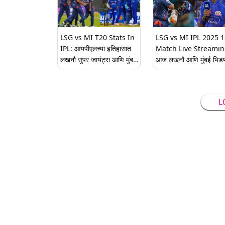
LSG vs MI T20 Stats In
LSG vs MI IPL 2025 
IPL: आयपीएलच्या इतिहासात
Match Live Streamin
लखनौ सुपर जायंट्स आणि मुंबई
आज लखनौ आणि मुंबई भिडण
इंडियन्सची एकमेकांविरुद्ध कशी
किती वाजता सुरु होणार साम
आहे कामगिरी? दोन्ही संघांची येथे
कुठे पाहणार लाईव्ह? वाचा संपू
पाहा आकडेवारी
तपशील
L