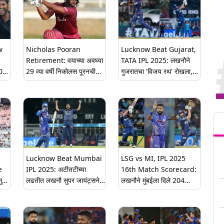
w
Nicholas Pooran
Lucknow Beat Gujarat,
Retirement: वयाच्या अवघ्या
TATA IPL 2025: लखनौने
2025
29 व्या वर्षी निकोलस पूरनची
गुजरातचा 'विजय रथ' रोखला,
आंतरराष्ट्रीय क्रिकेटमधून
निकोलस पूरन आणि एडेन
ार
निवृत्ती, सोशल मीडियावर केली
मार्करामची स्फोटक खेळी
घोषणा
Tren
Lucknow Beat Mumbai
LSG vs MI, IPL 2025
e
IPL 2025: अटीतटीच्या
16th Match Scorecard:
ुपर
लढतीत लखनौ सुपर जायंट्सने
लखनौने मुंबईला दिले 204
न्स
मुंबई इंडियन्सचा 12 धावांनी केला
धावांचे लक्ष्य, मार्श-मार्करामची
िकवर
पराभव, सूर्यकुमार यादवची
स्फोटक खेळी; पांड्याने घेतल्या
अर्धशतकी खेळी वाया
पाच विकेट