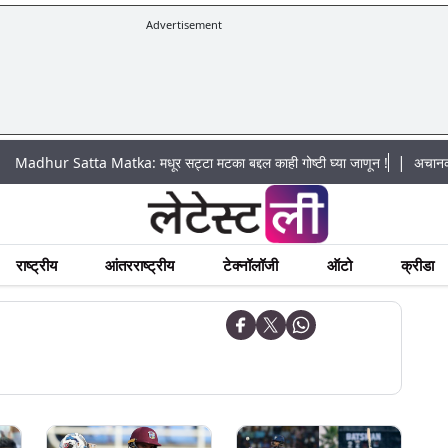
Advertisement
|
atta Matka: मधूर सट्टा मटका बद्दल काही गोष्टी घ्या जाणून !
अचानक पूराचा धोका
राष्ट्रीय
आंतरराष्ट्रीय
टेक्नॉलॉजी
ऑटो
क्रीडा