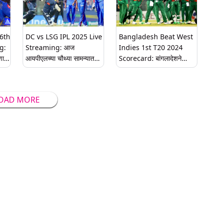
16th
DC vs LSG IPL 2025 Live
Bangladesh Beat West
g:
Streaming: आज
Indies 1st T20 2024
ार,
आयपीएलच्या चौथ्या सामन्यात
Scorecard: बांगलादेशने
ना?
दिल्ली कॅपिटल्स आणि लखनऊ
पहिल्या टी-20 मध्ये वेस्ट
र्ण
सुपर जायंट्स आमनेसामने;
इंडिजचा 7 धावांनी केला पराभव,
भारतात लाईव्ह सामना
मालिकेत 1-0 अशी घेतली
OAD MORE
पाहण्यासाठी 'हे' जाणून घ्या
आघाडी; महेदी हसनने घेतले 4
बळी घेतले