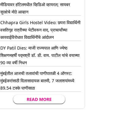
मीडियावर हॉटेलमधील व्हिडिओ व्हायरल; सायबर
सुरक्षेचे मोठे आव्हान
Chhapra Girls Hostel Video: छपरा विद्यार्थिनी
वसतिगृह रात्रीच्या भेटीवरून वाद, प्राचार्यांच्या
कारवाईविरोधात विद्यार्थिनींचे आंदोलन
DY Patil Dies: माजी राज्यपाल आणि ज्येष्ठ
शिक्षणमहर्षी पद्मश्री डॉ. डी. वाय. पाटील यांचे वयाच्या
90 व्या वर्षी निधन
मुंबईतील आजची तलावांची पाणीपातळी 4 ऑगस्ट:
मुंबईकरांसाठी दिलासादायक बातमी, 7 जलाशयांमध्ये
89.54 टक्के पाणीसाठा
READ MORE