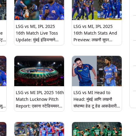
LSG vs MI, IPL 2025
LSG vs MI, IPL 2025
re
16th Match Live Toss
16th Match Stats And
ट्स
Update: मुंबई इंडियन्सने
Preview: लखनौ सुपर
ला
नाणेफेक जिंकली, लखनौ सुपर
जायंट्सला आणि मुंबई इंडियन्स
पाहा
जायंट्स करणार प्रथम फलंदाजी;
थोड्याच वेळात येणार
पाहा दोन्ही संघाची प्लेइंग 11
आमनेसामने, आजच्या सामन्यात
होऊ शकतात 'हे' अनोखे विक्रम
LSG vs MI IPL 2025 16th
LSG vs MI Head to
Match Lucknow Pitch
Head: मुंबई आणि लखनौ
सुपर
Report: एकाना स्टेडियमवर
संघाच्या हेड टू हेड आकडेवारीत
फलंदाज की गोलंदाज कोण
कोण आहे वरचढ? वाचा एका
ाचा
करणार कहर? कोणाचे असणार
क्लिकवर
वर्चस्व? सामन्यापूर्वी वाचा
खेळपट्टीचा अहवाल