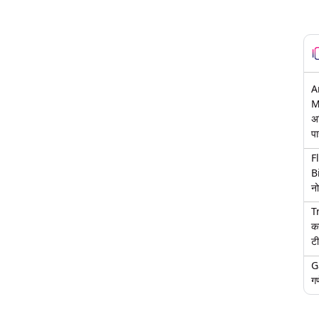
A
M
अ
पा
F
B
नो
T
क
टी
G
गण