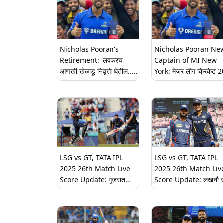
Nicholas Pooran's
Nicholas Pooran Ne
Retirement: 'लवकरच
Captain of MI New
आणखी खेळाडू निवृत्ती घेतील...'
York: मेजर लीग क्रिकेट 
निकोलस पूरनच्या निवृत्तीवर वेस्ट
च्या आधी एमआय न्यू यॉर्कने
इंडिजचे प्रशिक्षक डॅरेन सॅमी
निकोलस पूरनची नवीन कर्णध
यांचे मोठे विधान
म्हणून नियुक्ती केली
LSG vs GT, TATA IPL
LSG vs GT, TATA IPL
2025 26th Match Live
2025 26th Match Liv
Score Update: गुजरात
Score Update: लखनौ स
टायटन्सने लखनौसमोर ठेवले
जायंट्स विरुद्ध गुजरात टायट
181 धावांचे लक्ष्य, शुभमन गिल
सामन्याला सुरुवात, एका क्ल
आणि साई सुदर्शनची अर्धशतकीय
येथे पाहा लाईव्ह स्कोरकार्ड