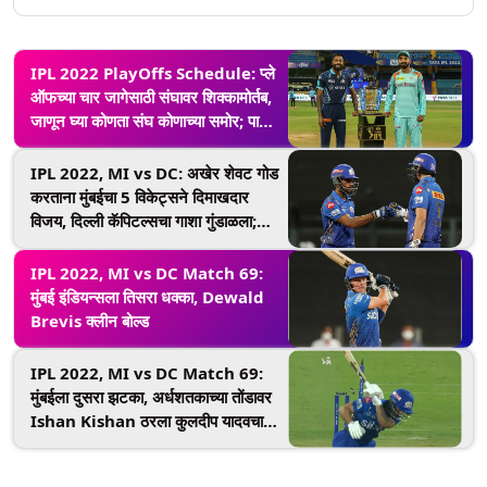
IPL 2022 PlayOffs Schedule: प्ले
ऑफच्या चार जागेसाठी संघावर शिक्कामोर्तब,
जाणून घ्या कोणता संघ कोणाच्या समोर; पाहा
PlayOffs चे संपूर्ण वेळापत्रक
IPL 2022, MI vs DC: अखेर शेवट गोड
करताना मुंबईचा 5 विकेट्सने दिमाखदार
विजय, दिल्ली कॅपिटल्सचा गाशा गुंडाळला;
RCB च्या झोळीत प्लेऑफचे तिकीट
IPL 2022, MI vs DC Match 69:
मुंबई इंडियन्सला तिसरा धक्का, Dewald
Brevis क्लीन बोल्ड
IPL 2022, MI vs DC Match 69:
मुंबईला दुसरा झटका, अर्धशतकाच्या तोंडावर
Ishan Kishan ठरला कुलदीप यादवचा
बळी