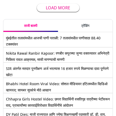
LOAD MORE
ताजी बातमी
ट्रेंडिंग
मुंबईतील तलावांमधील आजची पाणी पातळी: 7 तलावांमधील पाणीसाठा 88.40
टक्क्यांवर
Nikita Rawal Ranbir Kapoor: रणबीर कपूरच्या जुन्या वक्तव्यावर अभिनेत्री
निकिता रावल आक्रमक, माफी मागण्याची मागणी
SIR अंतर्गत मतदार पुनरीक्षण अर्ज भरल्यास 16 हजार रुपये मिळण्याचा दावा पूर्णपणे
खोटा
Bhabhi Hotel Room Viral Video: सोशल मीडियावर हॉटेलमधील व्हिडिओ
व्हायरल; सायबर सुरक्षेचे मोठे आव्हान
Chhapra Girls Hostel Video: छपरा विद्यार्थिनी वसतिगृह रात्रीच्या भेटीवरून
वाद, प्राचार्यांच्या कारवाईविरोधात विद्यार्थिनींचे आंदोलन
DY Patil Dies: माजी राज्यपाल आणि ज्येष्ठ शिक्षणमहर्षी पद्मश्री डॉ. डी. वाय.