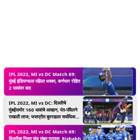
IPL 2022, MI vs DC Match 69:
मुंबई इंडियन्सला पहिला धक्का, कर्णधार रोहित
2 धावांवर बाद
IPL 2022, MI vs DC: दिल्लीचे
मुंबईसमोर 160 धावांचे आव्हान, पंत-पॉवेलने
राखली लाज; जसप्रीत बुमराहला सर्वाधिक
विकेट्स
IPL 2022, MI vs DC Match 69:
दिल्लीचा निम्मा संघ तंबूत परतला, Rishabh