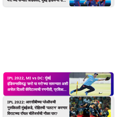
शकते संधीचा फायदा
IPL 2022, MI vs DC: मुंबई
इंडियन्सविरुद्ध ‘करो या मरो’च्या सामन्यात अशी
असेल दिल्ली कॅपिटल्सची रणनीती, प्रशिक्षक
रिकी पॉन्टिंगने केला खुलासा
IPL 2022: आरसीबीच्या प्लेऑफची
गुरुकिल्ली मुंबईकडे, रोहितची ‘पलटन’ करणार
विराटच्या रॉयल चॅलेंजर्सची नौका पार?