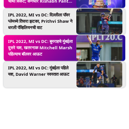
चौथी विकेट; कर्णधार Rishabh Pant
क्रीजवर
IPL 2022, MI vs DC: दिल्लीला पॉवर
प्लेमध्ये तिसरा झटका, Prithvi Shaw ने
धरली पॅव्हिलियनची वाट
IPL 2022, MI vs DC: बुमराहचे मुंबईला
दुसरे यश, खतरनाक Mitchell Marsh
पहिल्याच बॉलवर आऊट
IPL 2022, MI vs DC: मुंबईला पहिले
यश, David Warner स्वस्तात आऊट