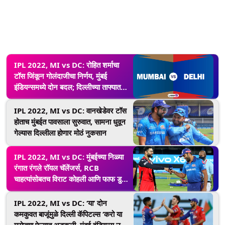
IPL 2022, MI vs DC: रोहित शर्माचा
टॉस जिंकून गोलंदाजीचा निर्णय, मुंबई
इंडियन्समध्ये दोन बदल; दिल्लीच्या ताफ्यात
Prithvi Shaw चे पुनरागमन
IPL 2022, MI vs DC: वानखेडेवर टॉस
होताच मुंबईत पावसाला सुरुवात, सामना धुवून
गेल्यास दिल्लीला होणार मोठं नुकसान
IPL 2022, MI vs DC: मुंबईच्या निळ्या
रंगात रंगले रॉयल चॅलेंजर्स, RCB
चाहत्यांसोबतच विराट कोहली आणि फाफ डु
प्लेसिसचा मुंबई इंडियन्सला सपोर्ट (See
Pics)
IPL 2022, MI vs DC: ‘या’ दोन
कमकुवत बाजूंमुळे दिल्ली कॅपिटल्स ‘करो या
मरो’च्या फेऱ्यात अडकली, मुंबई इंडियन्स उचलू