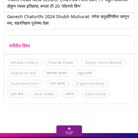
ठोकून रचला इतिहास; बनला टी-20 'पॉवरप्ले किंग'
Ganesh Chaturthi 2024 Shubh Muhurat: गणेश चतुर्थीनिमित्त जाणून
घ्या, शहरनिहाय पूजेच्या वेळा
चर्चेतील विषय
Mhada Lottery
Sharad Pawar
Indian Stock Market
Digital Arrest
म्हाडाच्या बातम्या
उद्धव ठाकरे
Supreme Court
नवरा बायको
Cryptocurrency
इतर खेळ
Viral Video
आरोग्य
Cybercrime