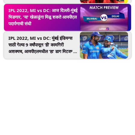
IPL 2022, MI vs DC: आज दिल्ली-मुंबई
भिडणार, 'या' खेळाडूंना मिळू शकते आयपीएल
पदार्पणाची संधी
IPL 2022, MI vs DC: मुंबई इंडियन्स
साठी गेल्या 9 वर्षांपासून ‘ही’ कामगिरी
अशक्यच, आयपीएलमधील ‘हा’ डाग मिटवण्यात
रोहितची ‘पलटन’ यावेळी होणार यशस्वी?