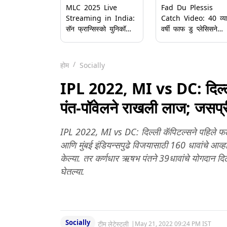
MLC 2025 Live
Fad Du Plessis
Streaming in India:
Catch Video: 40 व्य
सॅन फ्रान्सिस्को युनिकॉर्न्स
वर्षी फाफ डु प्लेसिसने
विरुद्ध एमआय न्यू यॉर्क;
घेतला अविश्वसनीय झेल;
मेजर लीग क्रिकेट
व्हिडिओ पाहून व्हाल थक्
सामन्याचे लाईव्ह टेलिकास्ट
होम
Socially
कसे पाहणार?
IPL 2022, MI vs DC: दिल्लीच
पंत-पॉवेलने राखली लाज; जसप्र
IPL 2022, MI vs DC: दिल्ली कॅपिटल्सने पहिले फलं
आणि मुंबई इंडियन्सपुढे विजयासाठी 160 धावांचे आव्ह
केल्या. तर कर्णधार ऋषभ पंतने 39धावांचे योगदान दिल
घेतल्या.
Socially
टीम लेटेस्टली
|
May 21, 2022 09:24 PM IST