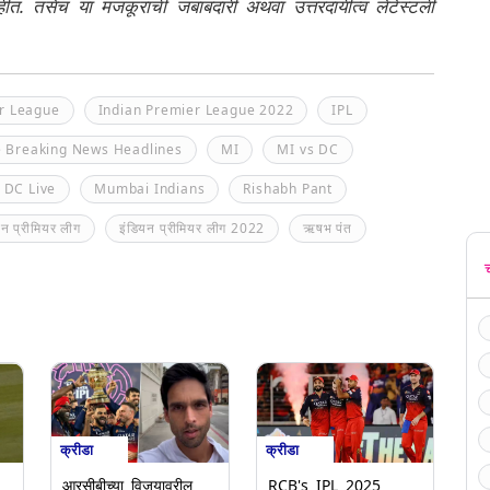
नाहीत. तसेच या मजकूराची जबाबदारी अथवा उत्तरदायीत्व लेटेस्टली
r League
Indian Premier League 2022
IPL
e Breaking News Headlines
MI
MI vs DC
 DC Live
Mumbai Indians
Rishabh Pant
यन प्रीमियर लीग
इंडियन प्रीमियर लीग 2022
ऋषभ पंत
क्रीडा
क्रीडा
आरसीबीच्या विजयावरील
RCB's IPL 2025