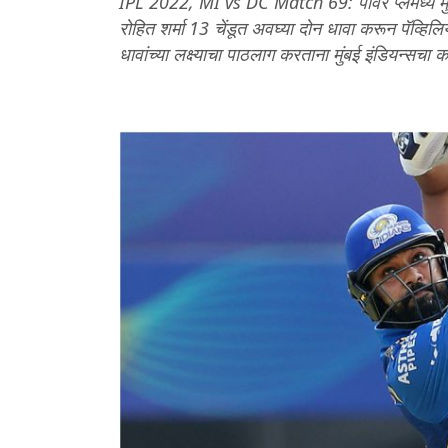
IPL 2022, MI vs DC Match 69: पॉवर प्लेमध्ये मु
रोहित शर्मा 13 चेंडूत अवघ्या दोन धावा करून पॅव्हिल
धावांच्या लक्ष्याचा पाठलाग करताना मुंबई इंडियन्सच