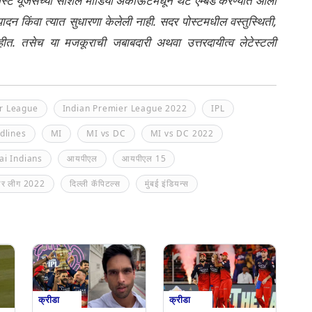
ेली पोस्ट यूजर्सच्या सोशल मीडिया अकाऊंटमधून थेट एम्बेड करण्यात आली
ंपादन किंवा त्यात सुधारणा केलेली नाही. सदर पोस्टमधील वस्तुस्थिती,
नाहीत. तसेच या मजकूराची जबाबदारी अथवा उत्तरदायीत्व लेटेस्टली
r League
Indian Premier League 2022
IPL
dlines
MI
MI vs DC
MI vs DC 2022
i Indians
आयपीएल
आयपीएल 15
ियर लीग 2022
दिल्ली कॅपिटल्स
मुंबई इंडियन्स
क्रीडा
क्रीडा