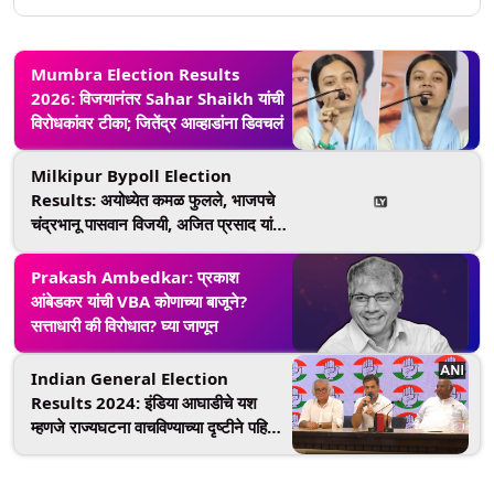
Mumbra Election Results
2026: विजयानंतर Sahar Shaikh यांची
विरोधकांवर टीका; जितेंद्र आव्हाडांना डिवचलं
Milkipur Bypoll Election
Results: अयोध्येत कमळ फुलले, भाजपचे
चंद्रभानू पासवान विजयी, अजित प्रसाद यांचा
60 हजार मतांनी केला पराभव
Prakash Ambedkar: प्रकाश
आंबेडकर यांची VBA कोणाच्या बाजूने?
सत्ताधारी की विरोधात? घ्या जाणून
Indian General Election
Results 2024: इंडिया आघाडीचे यश
म्हणजे राज्यघटना वाचविण्याच्या दृष्टीने पहिले
पाऊल- राहुल गांधी