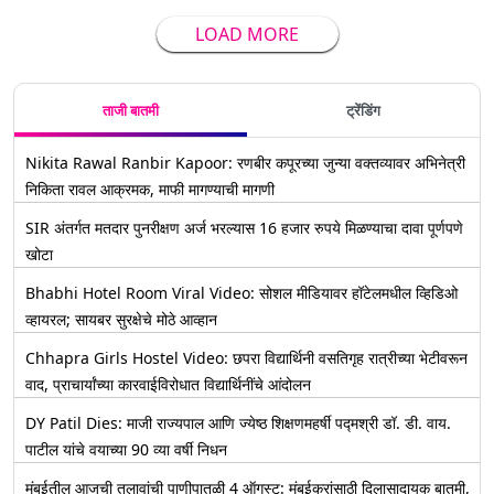
LOAD MORE
ताजी बातमी
ट्रेंडिंग
Nikita Rawal Ranbir Kapoor: रणबीर कपूरच्या जुन्या वक्तव्यावर अभिनेत्री
निकिता रावल आक्रमक, माफी मागण्याची मागणी
SIR अंतर्गत मतदार पुनरीक्षण अर्ज भरल्यास 16 हजार रुपये मिळण्याचा दावा पूर्णपणे
खोटा
Bhabhi Hotel Room Viral Video: सोशल मीडियावर हॉटेलमधील व्हिडिओ
व्हायरल; सायबर सुरक्षेचे मोठे आव्हान
Chhapra Girls Hostel Video: छपरा विद्यार्थिनी वसतिगृह रात्रीच्या भेटीवरून
वाद, प्राचार्यांच्या कारवाईविरोधात विद्यार्थिनींचे आंदोलन
DY Patil Dies: माजी राज्यपाल आणि ज्येष्ठ शिक्षणमहर्षी पद्मश्री डॉ. डी. वाय.
पाटील यांचे वयाच्या 90 व्या वर्षी निधन
मुंबईतील आजची तलावांची पाणीपातळी 4 ऑगस्ट: मुंबईकरांसाठी दिलासादायक बातमी,