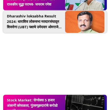
राजकीय सुद्धा पराभव- जयराम रमेश
Dharashiv loksabha Result
2024: धाराशिव लोकसभा मतदारसंघातून
शिवसेना (UBT) पक्षाचे उमेदवार ओमराजे
निंबाळकर प्रचंड मताधिक्याने आघाडीवर
Stock Market: सेन्सेक्स 5 हजार
अंकानी कोसळला, गुंतवणूकदारांचे करोडो