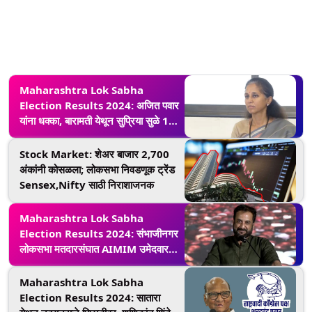
Maharashtra Lok Sabha
Election Results 2024: अजित पवार
यांना धक्का, बारामती येथून सुप्रिया सुळे 19
हजारांनी आघाडीवर
Stock Market: शेअर बाजार 2,700
अंकांनी कोसळला; लोकसभा निवडणूक ट्रेंड
Sensex,Nifty साठी निराशाजनक
Maharashtra Lok Sabha
Election Results 2024: संभाजीनगर
लोकसभा मतदारसंघात AIMIM उमेदवार
इम्तियाज जलील आघाडीवर
Maharashtra Lok Sabha
Election Results 2024: सातारा