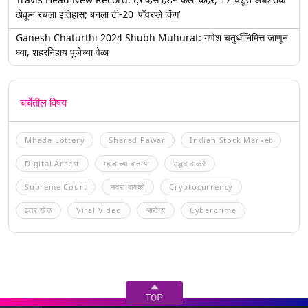
ठोकून रचला इतिहास; बनला टी-20 'पॉवरप्ले किंग'
Ganesh Chaturthi 2024 Shubh Muhurat: गणेश चतुर्थीनिमित्त जाणून
घ्या, शहरनिहाय पूजेच्या वेळा
चर्चेतील विषय
Mhada Lottery
Sharad Pawar
Indian Stock Market
Digital Arrest
म्हाडाच्या बातम्या
उद्धव ठाकरे
Supreme Court
नवरा बायको
Cryptocurrency
इतर खेळ
Viral Video
आरोग्य
Cybercrime