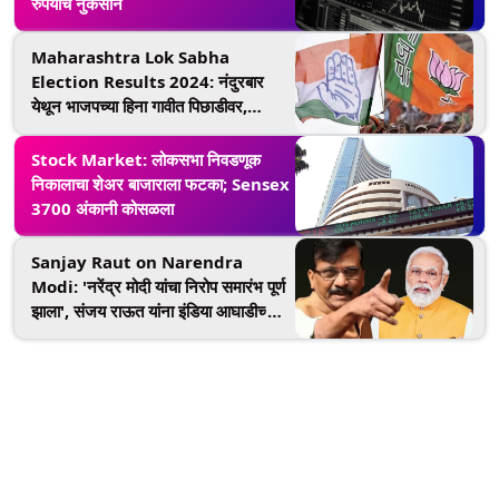
रुपयांचे नुकसान
Maharashtra Lok Sabha
Election Results 2024: नंदुरबार
येथून भाजपच्या हिना गावीत पिछाडीवर,
काँग्रेसचे गोवाल पाडवी यांची मोठी आघाडी,
पाहा
Stock Market: लोकसभा निवडणूक
निकालाचा शेअर बाजाराला फटका; Sensex
3700 अंकानी कोसळला
Sanjay Raut on Narendra
Modi: 'नरेंद्र मोदी यांचा निरोप समारंभ पूर्ण
झाला', संजय राऊत यांना इंडिया आघाडीच्या
विजयाबद्दल खात्री