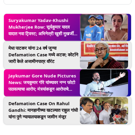
Suryakumar Yadav-Khushi
Mukherjee Row: सूर्यकुमार यादव
वादात नवा ट्विस्ट; अभिनेत्री खुशी मुखर्जीवर
100 कोटींचा मानहानीचा खटला दाखल
मेधा पाटकर यांना 24 वर्ष जुन्या
Defamation Case मध्ये अटक; कोर्टाने
जारी केले अजामीनपात्र वॉरंट
Jaykumar Gore Nude Pictures
News: जयकुमार गोरे यांच्यावर नग्न फोटो
पाठवल्याचा आरोप; मंत्र्यांकडून आरोपाचे
खंडण, कायदेशीर कारवाईचा ईशारा
Defamation Case On Rahul
Gandhi: मानहानीच्या खटल्यात राहुल गांधी
यांना पुणे न्यायालयाकडून जामीन मंजूर