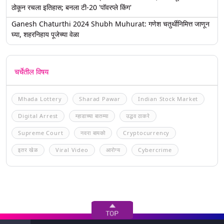
ठोकून रचला इतिहास; बनला टी-20 'पॉवरप्ले किंग'
Ganesh Chaturthi 2024 Shubh Muhurat: गणेश चतुर्थीनिमित्त जाणून
घ्या, शहरनिहाय पूजेच्या वेळा
चर्चेतील विषय
Mhada Lottery
Sharad Pawar
Indian Stock Market
Digital Arrest
म्हाडाच्या बातम्या
उद्धव ठाकरे
Supreme Court
नवरा बायको
Cryptocurrency
इतर खेळ
Viral Video
आरोग्य
Cybercrime