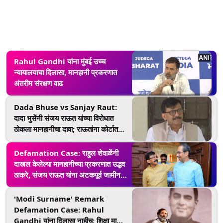
Rahul Gandhi यांना मुंबई उच्च
न्यायालयाचा दिलासा, मानहानी प्रकरणात
अंतरीम संरक्षण वाढ
Dada Bhuse vs Sanjay Raut:
दादा भुसेंनी संजय राऊत यांच्या विरोधात
ठोकला मानहानीचा दावा; राऊतांना कोर्टात
हजर राहण्याचे आदेश
Defamation Case: राहुल शेवाळेंनी
दाखल केलेल्या मानहानीच्या प्रकरणात उद्धव
ठाकरे, संजय राऊत यांना अटकपूर्व जामीन
मंजूर
'Modi Surname' Remark
Defamation Case: Rahul
Gandhi यांना दिलासा नाहीच; शिक्षा माफीचा