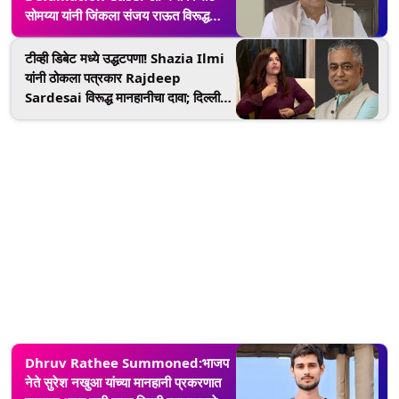
सोमय्या यांनी जिंकला संजय राऊत विरूद्ध
मानहानीचा दावा; कोर्टाकडून 15 दिवस कैद,
25 हजारांच्या दंडाची शिक्षा
टीव्ही डिबेट मध्ये उद्धटपणा! Shazia Ilmi
यांनी ठोकला पत्रकार Rajdeep
Sardesai विरूद्ध मानहानीचा दावा; दिल्ली
उच्च न्यायालयाने माहितला संपूर्ण व्हिडीओ
Dhruv Rathee Summoned:भाजप
नेते सुरेश नखुआ यांच्या मानहानी प्रकरणात