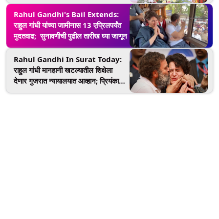
Thackeray यांचे उत्तर, जाणून घ्या काय
म्हणाले
Rahul Gandhi's Bail Extends:
राहुल गांधी यांच्या जामीनास 13 एप्रिलपर्यंत
मुदतवाढ; सुनावणीची पुढील तारीख घ्या जाणून
Rahul Gandhi In Surat Today:
राहुल गांधी मानहानी खटल्यातील शिक्षेला
देणार गुजरात न्यायालयात आव्हान; प्रियंका
गांधीही राहणार उपस्थित