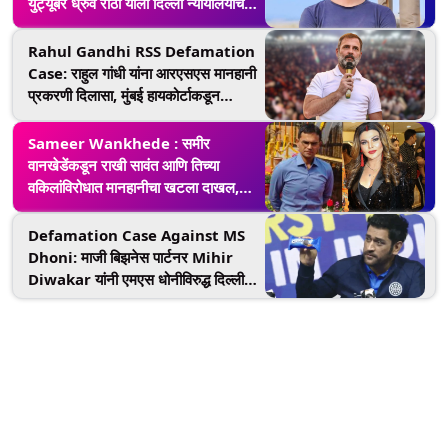
युट्यूबर ध्रुव राठी याला दिल्ली न्यायालयाचे
समन्स
Rahul Gandhi RSS Defamation
Case: राहुल गांधी यांना आरएसएस मानहानी
प्रकरणी दिलासा, मुंबई हायकोर्टाकडून
दंडाधिकाऱ्यांचा आदेश रद्द
Sameer Wankhede : समीर
वानखेडेंकडून राखी सावंत आणि तिच्या
वकिलांविरोधात मानहानीचा खटला दाखल,
काय आहे प्रकरण ?
Defamation Case Against MS
Dhoni: माजी बिझनेस पार्टनर Mihir
Diwakar यांनी एमएस धोनीविरुद्ध दिल्ली
उच्च न्यायालयात दाखल केला मानहानीचा
खटला, जाणून घ्या प्रकरण