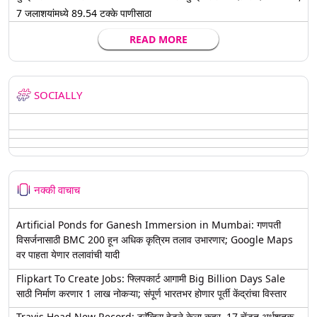
7 जलाशयांमध्ये 89.54 टक्के पाणीसाठा
READ MORE
SOCIALLY
नक्की वाचाच
Artificial Ponds for Ganesh Immersion in Mumbai: गणपती
विसर्जनासाठी BMC 200 हून अधिक कृत्रिम तलाव उभारणार; Google Maps
वर पाहता येणार तलावांची यादी
Flipkart To Create Jobs: फ्लिपकार्ट आगामी Big Billion Days Sale
साठी निर्माण करणार 1 लाख नोकऱ्या; संपूर्ण भारतभर होणार पूर्ती केंद्रांचा विस्तार
Travis Head New Record: ट्रॅव्हिस हेडने केला कहर, 17 चेंडूत अर्धशतक