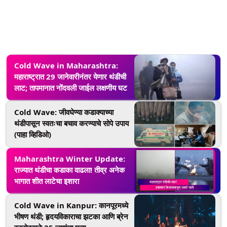
Cold Wave in Maharashtra:
महाराष्ट्रात 29 जानेवारीनंतर येणार थंडीची
लाट; तापमानात नोंदवली जाईल लक्षणीय घट
Cold Wave: जीवघेण्या कडाक्याच्या
थंडीपासून स्वतःचा बचाव करण्याचे सोपे उपाय
(पाहा व्हिडिओ)
Maharashtra Winter Update:
राज्यात थंडीचा कडाका वाढला! तीव्र अनेक
भागात शीत लाटेचा इशारा
Cold Wave in Kanpur: कानपूरमध्ये
भीषण थंडी; हृदयविकाराचा झटका आणि ब्रेन