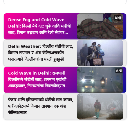
Dense Fog and Cold Wave
Delhi: दिल्ली येथे दाट धुके आणि थंडीची
लाट, विमान उड्डाण आणि रेल्वे सेवांवर
परिणाम, दृश्यमानताही घटली
Delhi Weather: दिल्लीत थंडीची लाट,
किमान तापमान 7 अंश सेल्सिअसपर्यंत
घसरल्याने दिल्लीकरांना भरली हुडहुडी
Cold Wave in Delhi: राजधानी
दिल्लीमध्ये थंडीची लाट, तापमान एकांकी
आकड्यावर, निराधारांचा निवाराकेंद्रात
मुक्काम
पंजाब आणि हरियाणामध्ये थंडीची लाट कायम,
फरीदकोटमध्ये किमान तापमान एक अंश
सेल्सिअसवर