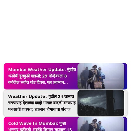
Mumbai Weather Update: मुंबईत
थंडीची हुडहुडी वाढली; 29 नोव्हेंबरला 8
वर्षातील सर्वात थंड दिवस, पहा हवामान
विभागाचा अंदाज
Weather Update : पुढील 24 तासात
राज्यासह देशाच्या काही भागात वादळी वाऱ्यासह
पावसाची शक्यता; हवामान विभागाचा अंदाज
Cold Wave In Mumbai: पुन्हा
भरणार हुडीहुडी, मुंबईचे किमान तापमान 15