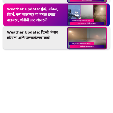
Weather Update: मुंबई, कोकण,
विदर्भ, मध्य महाराष्ट्र या भागात ढगाळ
वातावरण, थंडीची लाट ओसरली
Weather Update: दिल्ली, पंजाब,
हरियाणा आणि उत्तराखंडच्या काही