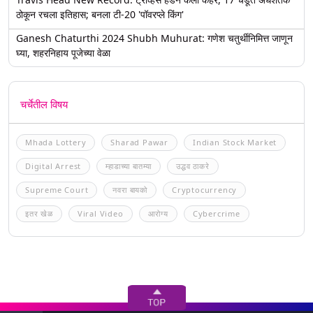
ठोकून रचला इतिहास; बनला टी-20 'पॉवरप्ले किंग'
Ganesh Chaturthi 2024 Shubh Muhurat: गणेश चतुर्थीनिमित्त जाणून
घ्या, शहरनिहाय पूजेच्या वेळा
चर्चेतील विषय
Mhada Lottery
Sharad Pawar
Indian Stock Market
Digital Arrest
म्हाडाच्या बातम्या
उद्धव ठाकरे
Supreme Court
नवरा बायको
Cryptocurrency
इतर खेळ
Viral Video
आरोग्य
Cybercrime