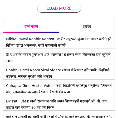
LOAD MORE
ताजी बातमी
ट्रेंडिंग
Nikita Rawal Ranbir Kapoor: रणबीर कपूरच्या जुन्या वक्तव्यावर अभिनेत्री
निकिता रावल आक्रमक, माफी मागण्याची मागणी
SIR अंतर्गत मतदार पुनरीक्षण अर्ज भरल्यास 16 हजार रुपये मिळण्याचा दावा पूर्णपणे
खोटा
Bhabhi Hotel Room Viral Video: सोशल मीडियावर हॉटेलमधील व्हिडिओ
व्हायरल; सायबर सुरक्षेचे मोठे आव्हान
Chhapra Girls Hostel Video: छपरा विद्यार्थिनी वसतिगृह रात्रीच्या भेटीवरून
वाद, प्राचार्यांच्या कारवाईविरोधात विद्यार्थिनींचे आंदोलन
DY Patil Dies: माजी राज्यपाल आणि ज्येष्ठ शिक्षणमहर्षी पद्मश्री डॉ. डी. वाय.
पाटील यांचे वयाच्या 90 व्या वर्षी निधन
मुंबईतील आजची तलावांची पाणीपातळी 4 ऑगस्ट: मुंबईकरांसाठी दिलासादायक बातमी,