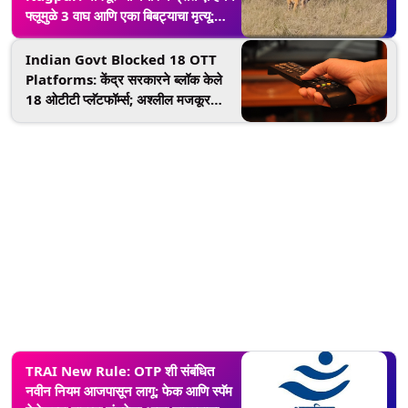
फ्लूमुळे 3 वाघ आणि एका बिबट्याचा मृत्यू;
प्राणीसंग्रहालयातील अधिकारी सतर्क
Indian Govt Blocked 18 OTT
Platforms: केंद्र सरकारने ब्लॉक केले
18 ओटीटी प्लॅटफॉर्म्स; अश्लील मजकूर
प्रकाशित केल्याचा आरोप
TRAI New Rule: OTP शी संबंधित
नवीन नियम आजपासून लागू; फेक आणि स्पॅम