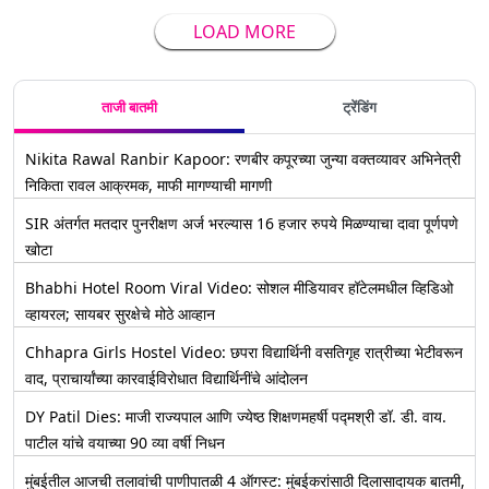
LOAD MORE
ताजी बातमी
ट्रेंडिंग
Nikita Rawal Ranbir Kapoor: रणबीर कपूरच्या जुन्या वक्तव्यावर अभिनेत्री
निकिता रावल आक्रमक, माफी मागण्याची मागणी
SIR अंतर्गत मतदार पुनरीक्षण अर्ज भरल्यास 16 हजार रुपये मिळण्याचा दावा पूर्णपणे
खोटा
Bhabhi Hotel Room Viral Video: सोशल मीडियावर हॉटेलमधील व्हिडिओ
व्हायरल; सायबर सुरक्षेचे मोठे आव्हान
Chhapra Girls Hostel Video: छपरा विद्यार्थिनी वसतिगृह रात्रीच्या भेटीवरून
वाद, प्राचार्यांच्या कारवाईविरोधात विद्यार्थिनींचे आंदोलन
DY Patil Dies: माजी राज्यपाल आणि ज्येष्ठ शिक्षणमहर्षी पद्मश्री डॉ. डी. वाय.
पाटील यांचे वयाच्या 90 व्या वर्षी निधन
मुंबईतील आजची तलावांची पाणीपातळी 4 ऑगस्ट: मुंबईकरांसाठी दिलासादायक बातमी,