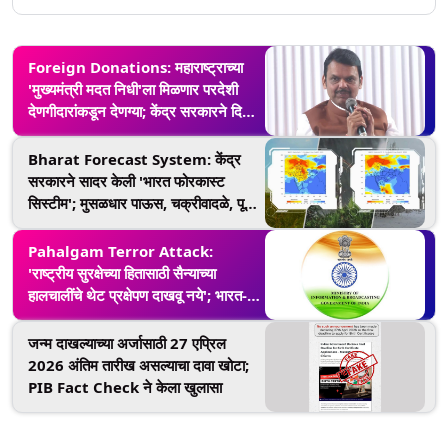
Foreign Donations: महाराष्ट्राच्या
'मुख्यमंत्री मदत निधी'ला मिळणार परदेशी
देणगीदारांकडून देणग्या; केंद्र सरकारने दिली
परवानगी, ठरले पहिले राज्य
Bharat Forecast System: केंद्र
सरकारने सादर केली 'भारत फोरकास्ट
सिस्टीम'; मुसळधार पाऊस, चक्रीवादळे, पूर
यांचा अंदाज अधिक अचूकपणे लावता येणार,
जाणून घ्या काय आहे खास
Pahalgam Terror Attack:
'राष्ट्रीय सुरक्षेच्या हितासाठी सैन्याच्या
हालचालींचे थेट प्रक्षेपण दाखवू नये'; भारत-
पाकिस्तान तणावाच्या पार्श्वभूमीवर सरकारने
मीडिया चॅनेल्ससाठी जारी केली अ‍ॅडव्हायझरी
जन्म दाखल्याच्या अर्जासाठी 27 एप्रिल
2026 अंतिम तारीख असल्याचा दावा खोटा;
PIB Fact Check ने केला खुलासा