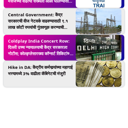
मेसेजच्या वाढत्या संख्येला आळा घालण्यासाठी
ट्रायचा मोठा निर्णय
Central Government: केंद्र
सरकारची वीज नेटवर्क वाढवण्यासाठी ९.१
लाख कोटी रुपयांची गुंतवणूक करण्याची
योजना, जाणून घ्या अधिक माहिती
Coldplay India Concert Row:
दिल्ली उच्च न्यायालयाची केंद्र सरकारला
नोटीस; कोल्ड्प्लेसारख्या कॉन्सर्ट तिकिटांच्या
अनधिकृत विक्रीच्या मुद्द्यावर मागितले उत्तर
Hike in DA: केंद्रीय कर्मचार्‍यांच्या महागाई
भत्त्यामध्ये 3% वाढीला कॅबिनेटची मंजुरी