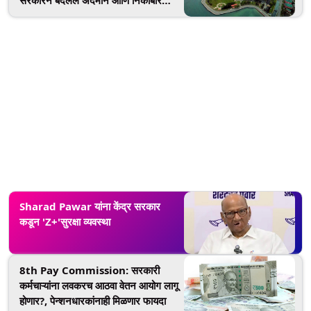
सरकारने बदलले अंदमान आणि निकोबार
बेटांवरील पोर्ट ब्लेअरचे नाव; आता ओळखले
जाणार 'श्री विजयपुरम'
Sharad Pawar यांना केंद्र सरकार
कडून 'Z+'सुरक्षा व्यवस्था
8th Pay Commission: सरकारी
कर्मचाऱ्यांना लवकरच आठवा वेतन आयोग लागू
होणार?, पेन्शनधारकांनाही मिळणार फायदा