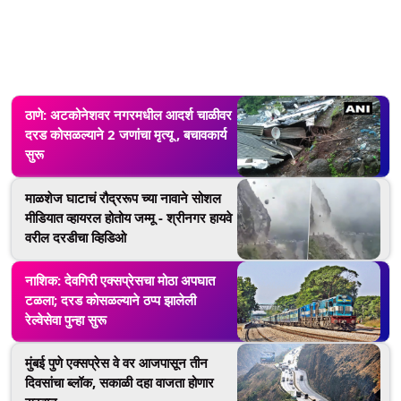
ठाणे: अटकोनेशवर नगरमधील आदर्श चाळीवर
दरड कोसळल्याने 2 जणांचा मृत्यू , बचावकार्य
सुरू
माळशेज घाटाचं रौद्ररूप च्या नावाने सोशल
मीडियात व्हायरल होतोय जम्मू - श्रीनगर हायवे
वरील दरडीचा व्हिडिओ
नाशिक: देवगिरी एक्सप्रेसचा मोठा अपघात
टळला; दरड कोसळल्याने ठप्प झालेली
रेल्वेसेवा पुन्हा सुरू
मुंबई पुणे एक्सप्रेस वे वर आजपासून तीन
दिवसांचा ब्लॉक, सकाळी दहा वाजता होणार