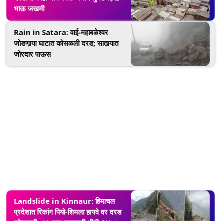
भाऊ जखमी
Rain in Satara: वाई-महाबळेश्वर
जोडणार्‍या घाटात कोसळली दरड; सातार्‍यात
जोरदार पाऊस
Landslide in Kinnaur: हिमाचल
प्रदेशात रिकांग पियो-शिमला हायवे वर दरड