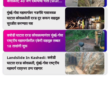
कोसळली; 40 जण दबल्याची भीती (Watch
Video)
मुंबई-गोवा महामार्गावर नडगीवे गावाजवळ
घाटात कोसळलेली दरड दूर करून वाहतूक
सुरळीत करण्यात यश
कशेडी घाटात दरड कोसळल्यानंतर मुंबई-गोवा
राष्ट्रीय महामार्गावरील एकेरी वाहतूक तब्बल
18 तासांनी सुरू
Landslide In Kashedi: कशेडी
घाटात दरड कोसळली, मुंबई-गोवा राष्ट्रीय
महामार्ग रात्रभर ठप्प राहणार