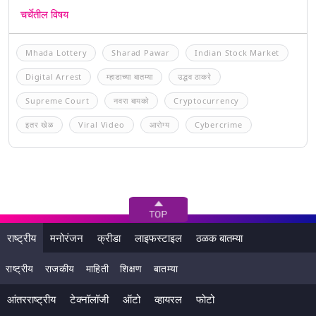
चर्चेतील विषय
Mhada Lottery
Sharad Pawar
Indian Stock Market
Digital Arrest
म्हाडाच्या बातम्या
उद्धव ठाकरे
Supreme Court
नवरा बायको
Cryptocurrency
इतर खेळ
Viral Video
आरोग्य
Cybercrime
राष्ट्रीय
मनोरंजन
क्रीडा
लाइफस्टाइल
ठळक बातम्या
राष्ट्रीय
राजकीय
माहिती
शिक्षण
बातम्या
आंतरराष्ट्रीय
टेक्नॉलॉजी
ऑटो
व्हायरल
फोटो