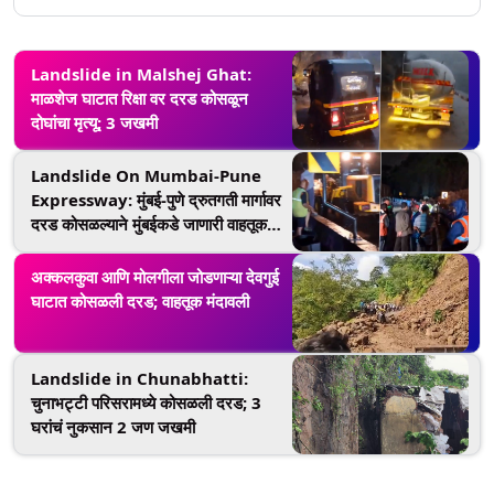
Landslide in Malshej Ghat:
माळशेज घाटात रिक्षा वर दरड कोसळून
दोघांचा मृत्यू; 3 जखमी
Landslide On Mumbai-Pune
Expressway: मुंबई-पुणे द्रुतगती मार्गावर
दरड कोसळल्याने मुंबईकडे जाणारी वाहतूक
ठप्प; Watch Video
अक्कलकुवा आणि मोलगीला जोडणाऱ्या देवगुई
घाटात कोसळली दरड; वाहतूक मंदावली
Landslide in Chunabhatti:
चुनाभट्टी परिसरामध्ये कोसळली दरड; 3
घरांचं नुकसान 2 जण जखमी