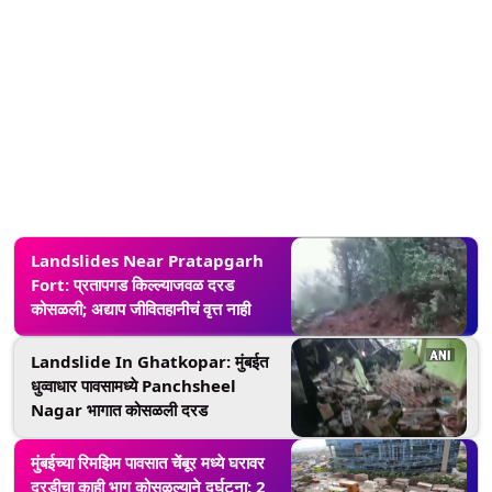
Landslides Near Pratapgarh
Fort: प्रतापगड किल्ल्याजवळ दरड
कोसळली; अद्याप जीवितहानीचं वृत्त नाही
Landslide In Ghatkopar: मुंबईत
धुव्वाधार पावसामध्ये Panchsheel
Nagar भागात कोसळली दरड
मुंबईच्या रिमझिम पावसात चेंबूर मध्ये घरावर
दरडीचा काही भाग कोसळल्याने दुर्घटना; 2