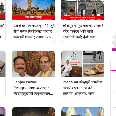
जुलै:
उद्याचे हवामान कोल्हापूर: 21 जुलै
कोल्हापूर प्रमुख बातम्या: अंबाबाई
रोजी मध्यम रिमझिमसह जोरदार
मंदिर प्रकल्प आणि पाणी
°C
पावसाची शक्यता; तापमान 26°C
दरवाढीची चर्चा; कुंभी धरण
पर्यंत
परिसरात अतिवृष्टी तर शहरात
ढगाळ हवामान
Tren
Sanjay Pawar
Prada च्या कोल्हापुरी चप्पलेच्या
Resignation: कोल्हापूरात
नक्कलेवरून संभाजीराजे
जिल्हाप्रमुखपदी नियुक्तीवरून
छत्रपती आक्रमक; भारत
नाराजी; संजय पवार यांचा उपनेते
सरकारनेही ठोस पावलं
पदाचा राजीनामा
उचलण्याचं आवाहन