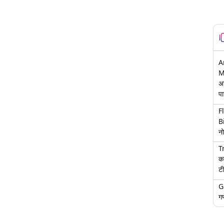
A
M
अ
पा
F
B
नो
T
क
टी
G
गण