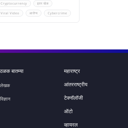
Cryptocurrency
इतर खेळ
Viral Video
आरोग्य
Cybercrime
ठळक बातम्या
महाराष्ट्र
आंतरराष्ट्रीय
लेखक
टेक्नॉलॉजी
विज्ञान
ऑटो
व्हायरल