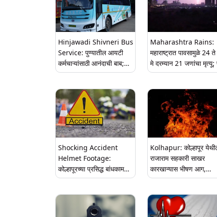
Hinjawadi Shivneri Bus
Maharashtra Rains:
Service: पुण्यातील आयटी
महाराष्ट्रात पावसामुळे 24 त
कर्मचाऱ्यांसाठी आनंदाची बाब;
मे दरम्यान 21 जणांचा मृत्यू; 
हिंजवडी ते छत्रपती संभाजीनगर,
सातारा, कोल्हापूर, रायगड,
कोल्हापूर आणि नाशिकसाठी
सिंधुदुर्ग, नवी मुंबई जिल्ह्यांना
शिवनेरी बससेवा सुरू, जाणून घ्या
सर्वाधिक फटका
वेळा व दर
Shocking Accident
Kolhapur: कोल्हापूर येथी
Helmet Footage:
राजाराम सहकारी साखर
कोल्हापूरच्या प्रसिद्ध बांधकाम
कारखान्यास भीषण आग,
व्यावसायिकाच्या 23 वर्षीय मुलाचा
अग्निशमन दलाचे 5 बंब
अपघातामध्ये मृत्यू; 12 लाखांची
घटनास्थळी दाखल
गाडी व 70,000 हजारांच्या
हेल्मेटचे झाले तुकडे (Video)