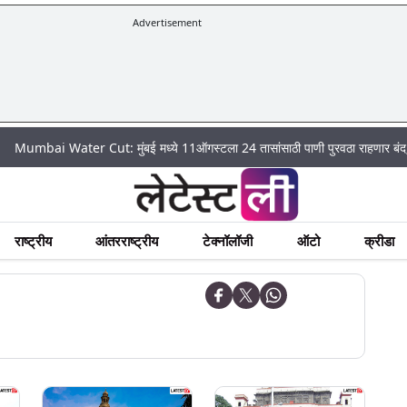
Advertisement
ater Cut: मुंबई मध्ये 11ऑगस्टला 24 तासांसाठी पाणी पुरवठा राहणार बंद; पहा कुठे अस
राष्ट्रीय
आंतरराष्ट्रीय
टेक्नॉलॉजी
ऑटो
क्रीडा