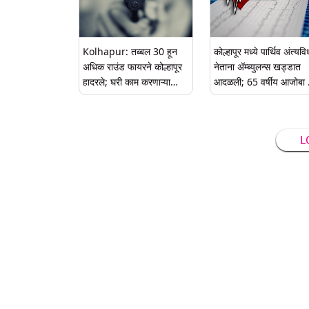
Kolhapur: तब्बल 30 हून
कोल्हापूर मध्ये पार्थिव अंत्यव
अधिक राउंड फायरने कोल्हापूर
नेताना अ‍ॅम्ब्युलन्स खड्डात
हादरले; घरी काम करणाऱ्या
आदळली; 65 वर्षीय आजोबा 
महिलेच्या 13 वर्षांच्या मुलाने
पुन्हा जीवंत
चोरली बंदूक, जाणून घ्या काय
घडले पुढे...
L