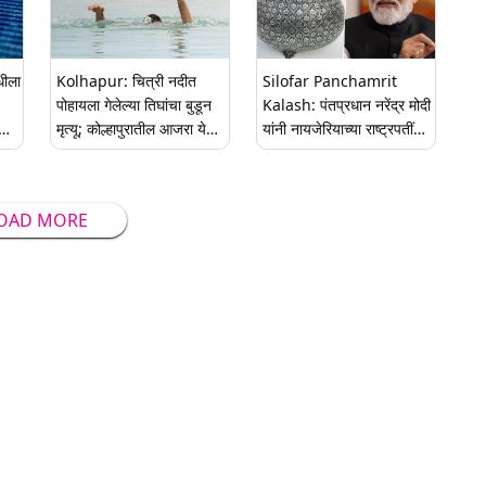
िधीला
Kolhapur: चित्री नदीत
Silofar Panchamrit
पोहायला गेलेल्या तिघांचा बुडून
Kalash: पंतप्रधान नरेंद्र मोदी
झाले
मृत्यू; कोल्हापुरातील आजरा येथील
यांनी नायजेरियाच्या राष्ट्रपतींना
घटना
भेट दिला कोल्हापूरचा पंचामृत
कलश; जाणून घ्या काय आहे
खास
OAD MORE