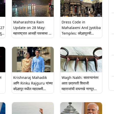
Maharashtra Rain
Dress Code in
े 27
Update on 28 May:
Mahalaxmi And Jyotiba
पुणे,
महाराष्ट्रात आजही पावसाचा जोर
Temples: कोल्हापूरची
कायम राहण्याची शक्यता; तीन
महालक्ष्मी आणि ज्योतिबा
जिल्ह्यांसाठी ऑरेंज अलर्ट जारी,
मंदिरांमध्ये भाविकांसाठी ड्रेस
जाणून घ्या आजचे हवामान
कोड लागू; ठिकाणांची पवित्रता
आणि सांस्कृतिक वारसा
जपण्याच्या उद्देशाने घेतला निर्णय
ल
Krishnaraj Mahadik
Wagh Nakh: साताऱ्यानंतर
आणि Rinku Rajguru यांच्या
आता छत्रपती शिवाजी
कोल्हापूर मधील महालक्ष्मी
महाराजांची वाघनखे नागपूर
मंदिराच्या परिसरातील 'त्या'
येथील संग्रहालयात; पुढे
वायरल फोटोवरील पहा कृष्णराज
कोल्हापूर व मुंबईमध्येही होणार
महाडीक याची पहिली प्रतिक्रिया
प्रदर्शन