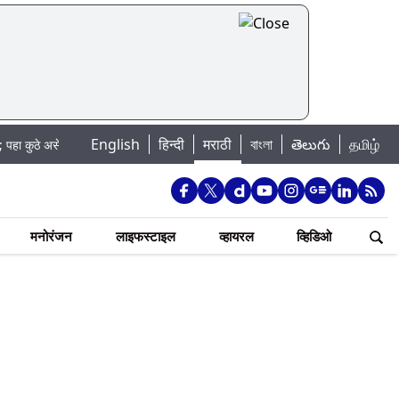
|
English
हिन्दी
मराठी
বাংলা
తెలుగు
தமிழ்
ेल पाणी बंद
Madhur Satta Matka: मधूर सट्टा मटका बद्दल काही गोष्टी घ्या जाणून
मनोरंजन
लाइफस्टाइल
व्हायरल
व्हिडिओ