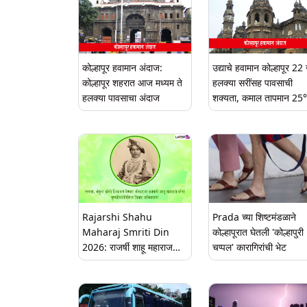
कोल्हापूर हवामान अंदाज:
उद्याचे हवामान कोल्हापूर 22 
कोल्हापूर शहरात आज मध्यम ते
हलक्या सरींसह पावसाची
हलक्या पावसाचा अंदाज
शक्यता, कमाल तापमान 25
Rajarshi Shahu
Prada च्या शिष्टमंडळाने
Maharaj Smriti Din
कोल्हापूरात घेतली 'कोल्हापुरी
2026: राजर्षी शाहू महाराज
चप्पल' कारागिरांची भेट
स्मृतिदिन, रयतेच्या राजाला
अभिवादन आणि त्यांच्या विचारांचा
वारसा