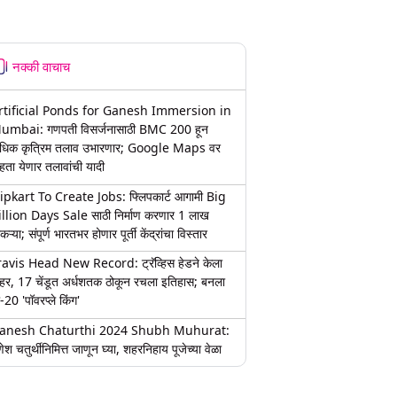
नक्की वाचाच
rtificial Ponds for Ganesh Immersion in
umbai: गणपती विसर्जनासाठी BMC 200 हून
धिक कृत्रिम तलाव उभारणार; Google Maps वर
हता येणार तलावांची यादी
lipkart To Create Jobs: फ्लिपकार्ट आगामी Big
illion Days Sale साठी निर्माण करणार 1 लाख
कऱ्या; संपूर्ण भारतभर होणार पूर्ती केंद्रांचा विस्तार
ravis Head New Record: ट्रॅव्हिस हेडने केला
हर, 17 चेंडूत अर्धशतक ठोकून रचला इतिहास; बनला
-20 'पॉवरप्ले किंग'
anesh Chaturthi 2024 Shubh Muhurat:
ेश चतुर्थीनिमित्त जाणून घ्या, शहरनिहाय पूजेच्या वेळा